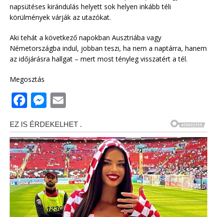
napsütéses kirándulás helyett sok helyen inkább téli
körülmények várják az utazókat.
Aki tehát a következő napokban Ausztriába vagy
Németországba indul, jobban teszi, ha nem a naptárra, hanem
az időjárásra hallgat – mert most tényleg visszatért a tél.
Megosztás
F
M
E
a
e
m
c
ss
ai
e
e
l
b
n
o
g
o
e
k
r