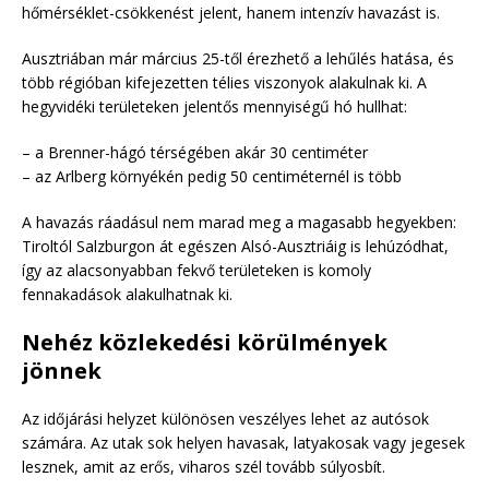
hőmérséklet-csökkenést jelent, hanem intenzív havazást is.
Ausztriában már március 25-től érezhető a lehűlés hatása, és
több régióban kifejezetten télies viszonyok alakulnak ki. A
hegyvidéki területeken jelentős mennyiségű hó hullhat:
– a Brenner-hágó térségében akár 30 centiméter
– az Arlberg környékén pedig 50 centiméternél is több
A havazás ráadásul nem marad meg a magasabb hegyekben:
Tiroltól Salzburgon át egészen Alsó-Ausztriáig is lehúzódhat,
így az alacsonyabban fekvő területeken is komoly
fennakadások alakulhatnak ki.
Nehéz közlekedési körülmények
jönnek
Az időjárási helyzet különösen veszélyes lehet az autósok
számára. Az utak sok helyen havasak, latyakosak vagy jegesek
lesznek, amit az erős, viharos szél tovább súlyosbít.