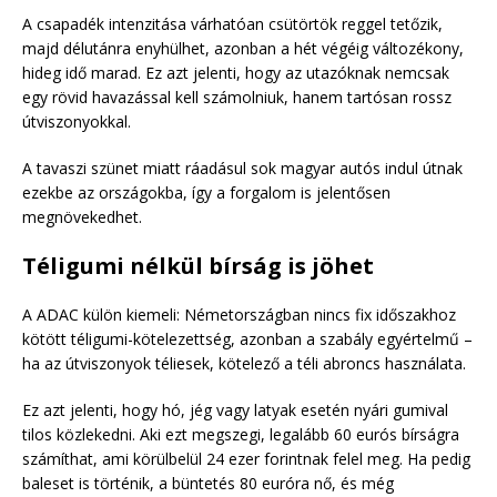
A csapadék intenzitása várhatóan csütörtök reggel tetőzik,
majd délutánra enyhülhet, azonban a hét végéig változékony,
hideg idő marad. Ez azt jelenti, hogy az utazóknak nemcsak
egy rövid havazással kell számolniuk, hanem tartósan rossz
útviszonyokkal.
A tavaszi szünet miatt ráadásul sok magyar autós indul útnak
ezekbe az országokba, így a forgalom is jelentősen
megnövekedhet.
Téligumi nélkül bírság is jöhet
A ADAC külön kiemeli: Németországban nincs fix időszakhoz
kötött téligumi-kötelezettség, azonban a szabály egyértelmű –
ha az útviszonyok téliesek, kötelező a téli abroncs használata.
Ez azt jelenti, hogy hó, jég vagy latyak esetén nyári gumival
tilos közlekedni. Aki ezt megszegi, legalább 60 eurós bírságra
számíthat, ami körülbelül 24 ezer forintnak felel meg. Ha pedig
baleset is történik, a büntetés 80 euróra nő, és még