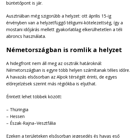
büntetőpont is jár.
Ausztriában még szigorúbb a helyzet: ott április 15-ig
érvényben van a helyzetfüggő téligumi-kötelezettség, így a
mostani időjárás mellett gyakorlatilag elkerülhetetlen a téli
abroncs használata.
Németországban is romlik a helyzet
A hidegfront nem áll meg az osztrák határoknál:
Németországban is egyre több helyen számítanak télies időre.
A havazás elsősorban az Alpok térségét érinti, de egyes
előrejelzések szerint más régiókba is eljuthat.
Érintett lehet többek között:
– Thüringia
– Hessen
– Észak-Rajna–Vesztfália
Ezeken a területeken elsősorban jegesedés és havas eső