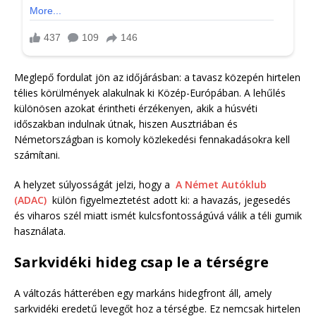
Meglepő fordulat jön az időjárásban: a tavasz közepén hirtelen
télies körülmények alakulnak ki Közép-Európában. A lehűlés
különösen azokat érintheti érzékenyen, akik a húsvéti
időszakban indulnak útnak, hiszen Ausztriában és
Németországban is komoly közlekedési fennakadásokra kell
számítani.
A helyzet súlyosságát jelzi, hogy a
A Német Autóklub
(ADAC)
külön figyelmeztetést adott ki: a havazás, jegesedés
és viharos szél miatt ismét kulcsfontosságúvá válik a téli gumik
használata.
Sarkvidéki hideg csap le a térségre
A változás hátterében egy markáns hidegfront áll, amely
sarkvidéki eredetű levegőt hoz a térségbe. Ez nemcsak hirtelen