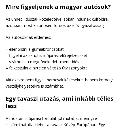
Mire figyeljenek a magyar autósok?
Az ünnepi időszak közeledtével sokan indulnak külföldre,
azonban most különösen fontos az elővigyázatosság.
Az autósoknak érdemes:
– ellenőrizni a gumiabroncsokat
– figyelni az aktuális időjárási előrejelzéseket
– számolni a megnövekedett menetidővel
– felkészülni a hirtelen változó útviszonyokra
Aki ezekre nem figyel, nemcsak késésekre, hanem komoly
veszélyhelyzetekre is számíthat.
Egy tavaszi utazás, ami inkább télies
lesz
A mostani időjárási fordulat jól mutatja, mennyire
kiszámíthatatlan lehet a tavasz Közép-Európában. Egy