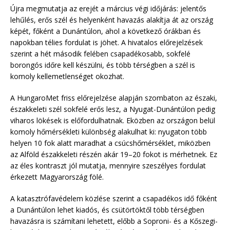
Újra megmutatja az erejét a március végi időjárás: jelentős
lehűlés, erős szél és helyenként havazás alakítja át az ország
képét, főként a Dunántúlon, ahol a következő órákban és
napokban télies fordulat is jöhet. A hivatalos előrejelzések
szerint a hét második felében csapadékosabb, sokfelé
borongós időre kell készülni, és több térségben a szél is
komoly kellemetlenséget okozhat.
A HungaroMet friss előrejelzése alapján szombaton az északi,
északkeleti szél sokfelé erős lesz, a Nyugat-Dunántúlon pedig
viharos lökések is előfordulhatnak. Eközben az országon belül
komoly hőmérsékleti különbség alakulhat ki: nyugaton több
helyen 10 fok alatt maradhat a csúcshőmérséklet, miközben
az Alföld északkeleti részén akár 19–20 fokot is mérhetnek. Ez
az éles kontraszt jól mutatja, mennyire szeszélyes fordulat
érkezett Magyarország fölé.
A katasztrófavédelem közlése szerint a csapadékos idő főként
a Dunántúlon lehet kiadós, és csütörtöktől több térségben
havazásra is számítani lehetett, előbb a Soproni- és a Kőszegi-