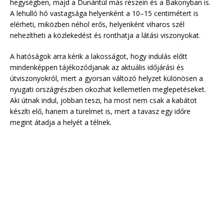
hegységben, majd a Dunántúl más részein és a Bakonyban is.
A lehulló hó vastagsága helyenként a 10–15 centimétert is
elérheti, miközben néhol erős, helyenként viharos szél
nehezítheti a közlekedést és ronthatja a látási viszonyokat.
A hatóságok arra kérik a lakosságot, hogy indulás előtt
mindenképpen tájékozódjanak az aktuális időjárási és
útviszonyokról, mert a gyorsan változó helyzet különösen a
nyugati országrészben okozhat kellemetlen meglepetéseket.
Aki útnak indul, jobban teszi, ha most nem csak a kabátot
készíti elő, hanem a türelmet is, mert a tavasz egy időre
megint átadja a helyét a télnek.