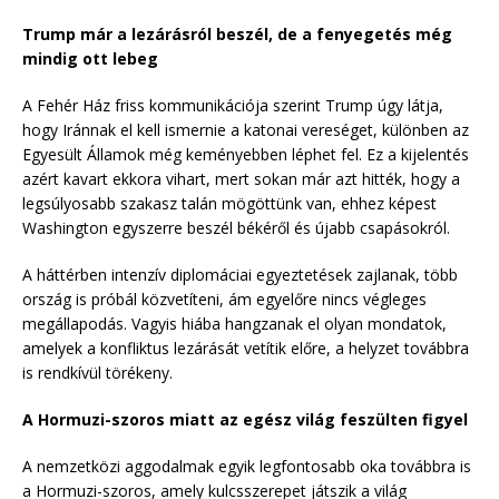
Trump már a lezárásról beszél, de a fenyegetés még
mindig ott lebeg
A Fehér Ház friss kommunikációja szerint Trump úgy látja,
hogy Iránnak el kell ismernie a katonai vereséget, különben az
Egyesült Államok még keményebben léphet fel. Ez a kijelentés
azért kavart ekkora vihart, mert sokan már azt hitték, hogy a
legsúlyosabb szakasz talán mögöttünk van, ehhez képest
Washington egyszerre beszél békéről és újabb csapásokról.
A háttérben intenzív diplomáciai egyeztetések zajlanak, több
ország is próbál közvetíteni, ám egyelőre nincs végleges
megállapodás. Vagyis hiába hangzanak el olyan mondatok,
amelyek a konfliktus lezárását vetítik előre, a helyzet továbbra
is rendkívül törékeny.
A Hormuzi-szoros miatt az egész világ feszülten figyel
A nemzetközi aggodalmak egyik legfontosabb oka továbbra is
a Hormuzi-szoros, amely kulcsszerepet játszik a világ