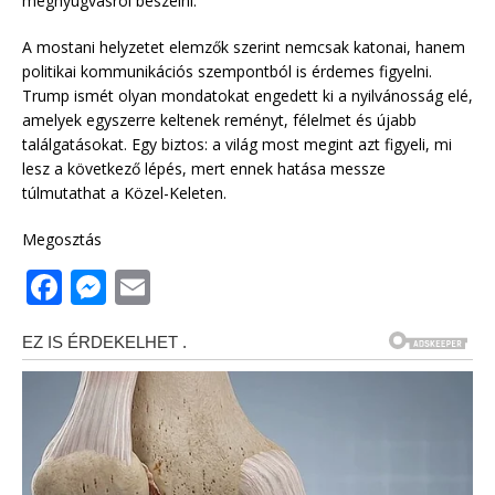
megnyugvásról beszélni.
A mostani helyzetet elemzők szerint nemcsak katonai, hanem
politikai kommunikációs szempontból is érdemes figyelni.
Trump ismét olyan mondatokat engedett ki a nyilvánosság elé,
amelyek egyszerre keltenek reményt, félelmet és újabb
találgatásokat. Egy biztos: a világ most megint azt figyeli, mi
lesz a következő lépés, mert ennek hatása messze
túlmutathat a Közel-Keleten.
Megosztás
F
M
E
a
e
m
c
ss
ai
e
e
l
b
n
o
g