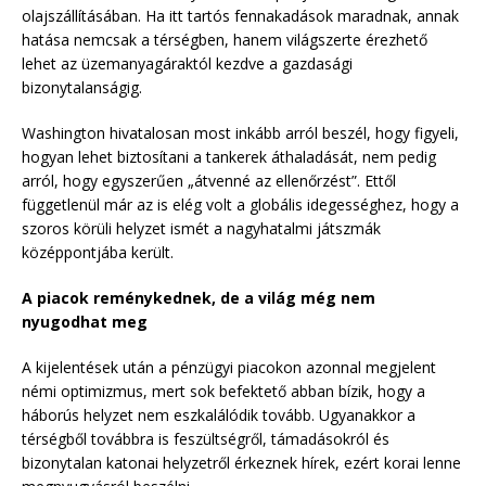
olajszállításában. Ha itt tartós fennakadások maradnak, annak
hatása nemcsak a térségben, hanem világszerte érezhető
lehet az üzemanyagáraktól kezdve a gazdasági
bizonytalanságig.
Washington hivatalosan most inkább arról beszél, hogy figyeli,
hogyan lehet biztosítani a tankerek áthaladását, nem pedig
arról, hogy egyszerűen „átvenné az ellenőrzést”. Ettől
függetlenül már az is elég volt a globális idegességhez, hogy a
szoros körüli helyzet ismét a nagyhatalmi játszmák
középpontjába került.
A piacok reménykednek, de a világ még nem
nyugodhat meg
A kijelentések után a pénzügyi piacokon azonnal megjelent
némi optimizmus, mert sok befektető abban bízik, hogy a
háborús helyzet nem eszkalálódik tovább. Ugyanakkor a
térségből továbbra is feszültségről, támadásokról és
bizonytalan katonai helyzetről érkeznek hírek, ezért korai lenne