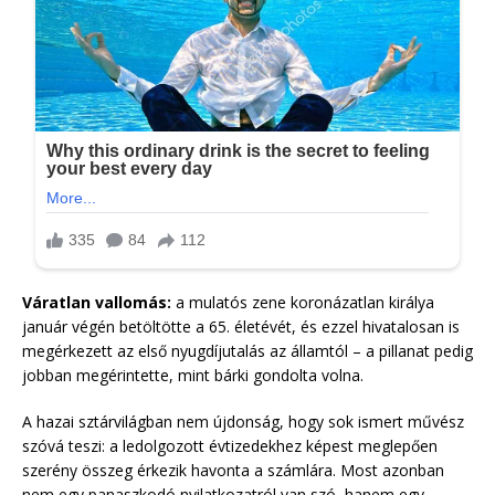
Váratlan vallomás:
a mulatós zene koronázatlan királya
január végén betöltötte a 65. életévét, és ezzel hivatalosan is
megérkezett az első nyugdíjutalás az államtól – a pillanat pedig
jobban megérintette, mint bárki gondolta volna.
A hazai sztárvilágban nem újdonság, hogy sok ismert művész
szóvá teszi: a ledolgozott évtizedekhez képest meglepően
szerény összeg érkezik havonta a számlára. Most azonban
nem egy panaszkodó nyilatkozatról van szó, hanem egy