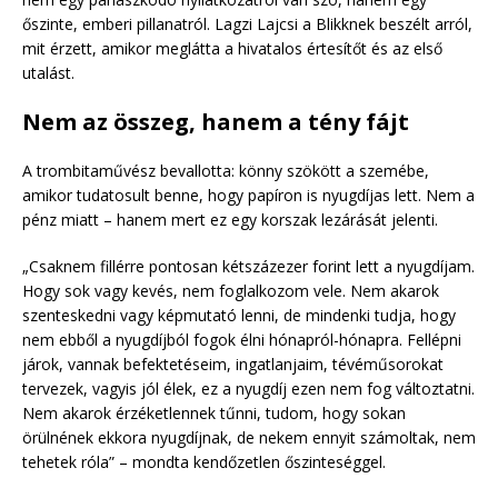
őszinte, emberi pillanatról. Lagzi Lajcsi a Blikknek beszélt arról,
mit érzett, amikor meglátta a hivatalos értesítőt és az első
utalást.
Nem az összeg, hanem a tény fájt
A trombitaművész bevallotta: könny szökött a szemébe,
amikor tudatosult benne, hogy papíron is nyugdíjas lett. Nem a
pénz miatt – hanem mert ez egy korszak lezárását jelenti.
„Csaknem fillérre pontosan kétszázezer forint lett a nyugdíjam.
Hogy sok vagy kevés, nem foglalkozom vele. Nem akarok
szenteskedni vagy képmutató lenni, de mindenki tudja, hogy
nem ebből a nyugdíjból fogok élni hónapról-hónapra. Fellépni
járok, vannak befektetéseim, ingatlanjaim, tévéműsorokat
tervezek, vagyis jól élek, ez a nyugdíj ezen nem fog változtatni.
Nem akarok érzéketlennek tűnni, tudom, hogy sokan
örülnének ekkora nyugdíjnak, de nekem ennyit számoltak, nem
tehetek róla” – mondta kendőzetlen őszinteséggel.