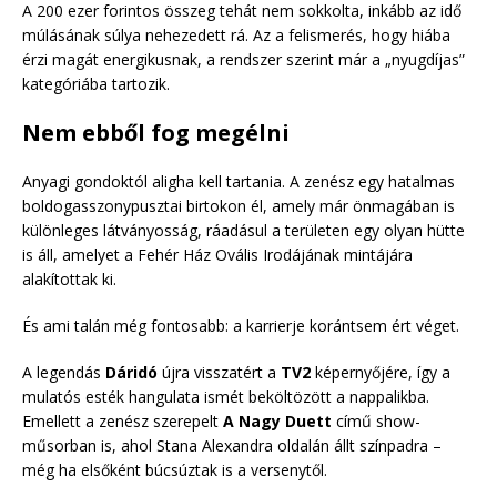
A 200 ezer forintos összeg tehát nem sokkolta, inkább az idő
múlásának súlya nehezedett rá. Az a felismerés, hogy hiába
érzi magát energikusnak, a rendszer szerint már a „nyugdíjas”
kategóriába tartozik.
Nem ebből fog megélni
Anyagi gondoktól aligha kell tartania. A zenész egy hatalmas
boldogasszonypusztai birtokon él, amely már önmagában is
különleges látványosság, ráadásul a területen egy olyan hütte
is áll, amelyet a Fehér Ház Ovális Irodájának mintájára
alakítottak ki.
És ami talán még fontosabb: a karrierje korántsem ért véget.
A legendás
Dáridó
újra visszatért a
TV2
képernyőjére, így a
mulatós esték hangulata ismét beköltözött a nappalikba.
Emellett a zenész szerepelt
A Nagy Duett
című show-
műsorban is, ahol Stana Alexandra oldalán állt színpadra –
még ha elsőként búcsúztak is a versenytől.