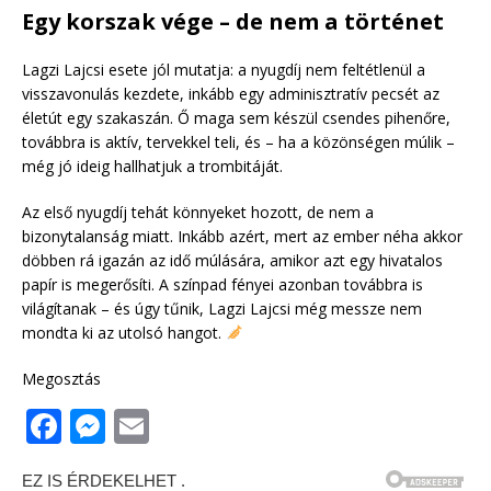
Egy korszak vége – de nem a történet
Lagzi Lajcsi esete jól mutatja: a nyugdíj nem feltétlenül a
visszavonulás kezdete, inkább egy adminisztratív pecsét az
életút egy szakaszán. Ő maga sem készül csendes pihenőre,
továbbra is aktív, tervekkel teli, és – ha a közönségen múlik –
még jó ideig hallhatjuk a trombitáját.
Az első nyugdíj tehát könnyeket hozott, de nem a
bizonytalanság miatt. Inkább azért, mert az ember néha akkor
döbben rá igazán az idő múlására, amikor azt egy hivatalos
papír is megerősíti. A színpad fényei azonban továbbra is
világítanak – és úgy tűnik, Lagzi Lajcsi még messze nem
mondta ki az utolsó hangot.
Megosztás
F
M
E
a
e
m