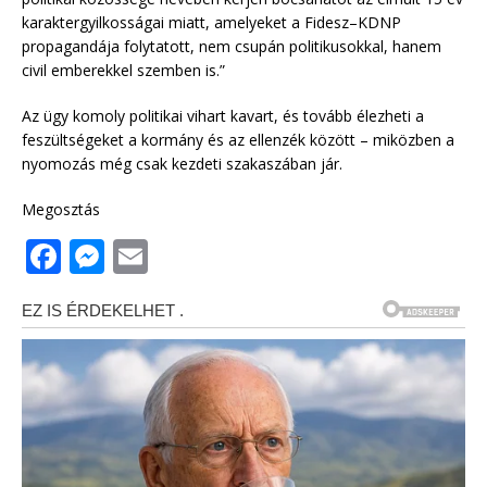
karaktergyilkosságai miatt, amelyeket a Fidesz–KDNP
propagandája folytatott, nem csupán politikusokkal, hanem
civil emberekkel szemben is.”
Az ügy komoly politikai vihart kavart, és tovább élezheti a
feszültségeket a kormány és az ellenzék között – miközben a
nyomozás még csak kezdeti szakaszában jár.
Megosztás
F
M
E
a
e
m
c
ss
ai
e
e
l
b
n
o
g
o
e