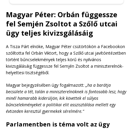
Magyar Péter: Orbán függessze
fel Semjén Zsoltot a Szőlő utcai
ügy teljes kivizsgálásáig
A Tisza Párt elnöke, Magyar Péter csütörtökön a Facebookon
szólította fel Orbán Viktort, hogy a Szőlő utcai javítóintézetben
történt bűncselekmények teljes körű és nyilvános
kivizsgálásáig függessze fel Semjén Zsoltot a miniszterelnök-
helyettesi tisztségéből.
Magyar bejegyzésében úgy fogalmazott:
„ha a barátja
becsülete a tét, talán a miniszterelnöknek is fontosabb lesz, hogy
minél hamarabb kiderüljön, kik követtek el súlyos
bűncselekményeket a politikai elit asszisztálása mellett egy
évtizeden keresztül gyermekek sérelmére.”
Parlamentben is téma volt az ügy