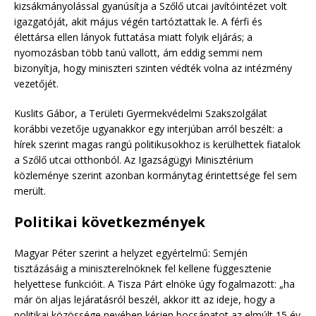
kizsákmányolással gyanúsítja a Szőlő utcai javítóintézet volt
igazgatóját, akit május végén tartóztattak le. A férfi és
élettársa ellen lányok futtatása miatt folyik eljárás; a
nyomozásban több tanú vallott, ám eddig semmi nem
bizonyítja, hogy miniszteri szinten védték volna az intézmény
vezetőjét.
Kuslits Gábor, a Területi Gyermekvédelmi Szakszolgálat
korábbi vezetője ugyanakkor egy interjúban arról beszélt: a
hírek szerint magas rangú politikusokhoz is kerülhettek fiatalok
a Szőlő utcai otthonból. Az Igazságügyi Minisztérium
közleménye szerint azonban kormánytag érintettsége fel sem
merült.
Politikai következmények
Magyar Péter szerint a helyzet egyértelmű: Semjén
tisztázásáig a miniszterelnöknek fel kellene függesztenie
helyettese funkcióit. A Tisza Párt elnöke úgy fogalmazott: „ha
már ön aljas lejáratásról beszél, akkor itt az ideje, hogy a
politikai közössége nevében kérjen bocsánatot az elmúlt 15 év