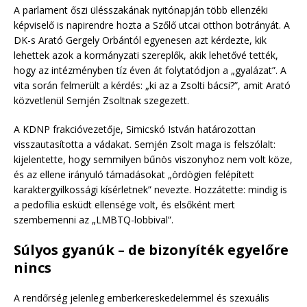
A parlament őszi ülésszakának nyitónapján több ellenzéki
képviselő is napirendre hozta a Szőlő utcai otthon botrányát. A
DK-s Arató Gergely Orbántól egyenesen azt kérdezte, kik
lehettek azok a kormányzati szereplők, akik lehetővé tették,
hogy az intézményben tíz éven át folytatódjon a „gyalázat”. A
vita során felmerült a kérdés: „ki az a Zsolti bácsi?”, amit Arató
közvetlenül Semjén Zsoltnak szegezett.
A KDNP frakcióvezetője, Simicskó István határozottan
visszautasította a vádakat. Semjén Zsolt maga is felszólalt:
kijelentette, hogy semmilyen bűnös viszonyhoz nem volt köze,
és az ellene irányuló támadásokat „ördögien felépített
karaktergyilkossági kísérletnek” nevezte. Hozzátette: mindig is
a pedofília esküdt ellensége volt, és elsőként mert
szembemenni az „LMBTQ-lobbival”.
Súlyos gyanúk – de bizonyíték egyelőre
nincs
A rendőrség jelenleg emberkereskedelemmel és szexuális