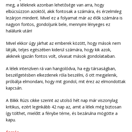
meg, a léleknek azonban lehetősége van arra, hogy
elbúcsúzzon azoktól, akik fontosak a számára, és érzelmileg
lezárjon mindent. Mivel ez a folyamat már az élők számára is
nagyon fontos, gondoljunk bele, mennyire lényeges ez
halálunk után!
Mivel ekkor úgy járhat az emberek között, hogy mások nem
látják, teljes egészében kiderül számára, hogy kik azok,
akiknek igazán fontos volt, olvasat mások gondolataiban.
A lélek intenzíven rá van hangolódva, ha egy társaságban,
beszélgetésben elkezdenek róla beszélni, ő ott megjelenik,
próbálja elmondani, hogy mit gondol, mit érez az elmondottak
kapcsán.
A Blikk Rúzs cikke szerint az utolsó hét nap már viszonylag
kritikus, ezért leginkább 42 nap az, amit a lélek még biztosan
így tölthet, mielőtt a fénybe térne, és bezárulna mögötte a
kapu.