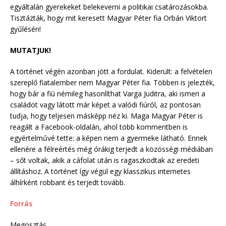
egyáltalán gyerekeket belekeverni a politikai csatározásokba.
Tisztázták, hogy mit keresett Magyar Péter fia Orbán Viktort
gyűlésén!
MUTATJUK!
A történet végén azonban jött a fordulat. Kiderült: a felvételen
szereplő fiatalember nem Magyar Péter fia. Többen is jelezték,
hogy bár a fiú némileg hasonlíthat Varga Juditra, aki ismeri a
családot vagy látott már képet a valódi fiúról, az pontosan
tudja, hogy teljesen másképp néz ki. Maga Magyar Péter is
reagált a Facebook-oldalán, ahol több kommentben is
egyértelművé tette: a képen nem a gyermeke látható. Ennek
ellenére a félreértés még órákig terjedt a közösségi médiában
– sőt voltak, akik a cáfolat után is ragaszkodtak az eredeti
állításhoz. A történet így végül egy klasszikus internetes
álhírként robbant és terjedt tovább.
Forrás
Megosztás