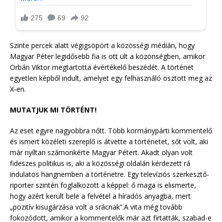
Szinte percek alatt végigsöpört a közösségi médián, hogy
Magyar Péter legidősebb fia is ott ült a közönségben, amikor
Orbán Viktor megtartotta évértékelő beszédét. A történet
egyetlen képből indult, amelyet egy felhasználó osztott meg az
X-en.
MUTATJUK MI TÖRTÉNT!
Az eset egyre nagyobbra nőtt. Több kormánypárti kommentelő
és ismert közéleti szereplő is átvette a történetet, sőt volt, aki
már nyíltan számonkérte Magyar Pétert. Akadt olyan volt
fideszes politikus is, aki a közösségi oldalán kérdezett rá
indulatos hangnemben a történetre. Egy televíziós szerkesztő-
riporter szintén foglalkozott a képpel: ő maga is elismerte,
hogy azért került bele a felvétel a híradós anyagba, mert
„pozitív kisugárzása volt a srácnak”.A vita még tovább
fokozódott, amikor a kommentelők már azt firtatták, szabad-e