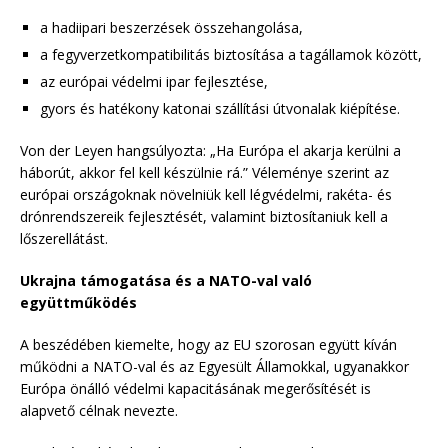
a hadiipari beszerzések összehangolása,
a fegyverzetkompatibilitás biztosítása a tagállamok között,
az európai védelmi ipar fejlesztése,
gyors és hatékony katonai szállítási útvonalak kiépítése.
Von der Leyen hangsúlyozta: „Ha Európa el akarja kerülni a
háborút, akkor fel kell készülnie rá.” Véleménye szerint az
európai országoknak növelniük kell légvédelmi, rakéta- és
drónrendszereik fejlesztését, valamint biztosítaniuk kell a
lőszerellátást.
Ukrajna támogatása és a NATO-val való
együttműködés
A beszédében kiemelte, hogy az EU szorosan együtt kíván
működni a NATO-val és az Egyesült Államokkal, ugyanakkor
Európa önálló védelmi kapacitásának megerősítését is
alapvető célnak nevezte.