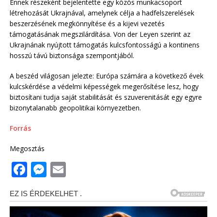
Ennek részeként bejelentette egy közös munkacsoport
létrehozását Ukrajnával, amelynek célja a hadfelszerelések
beszerzésének megkönnyítése és a kijevi vezetés
támogatásának megszilárdítása. Von der Leyen szerint az
Ukrajnának nyújtott támogatás kulcsfontosságú a kontinens
hosszú távú biztonsága szempontjából.
A beszéd világosan jelezte: Európa számára a következő évek
kulcskérdése a védelmi képességek megerősítése lesz, hogy
biztosítani tudja saját stabilitását és szuverenitását egy egyre
bizonytalanabb geopolitikai környezetben.
Forrás
Megosztás
F
M
E
a
e
m
c
ss
ai
e
e
l