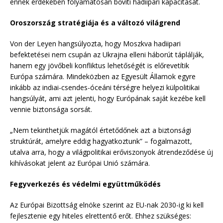
ennek érdekében folyamatosan bővíti hadiipari kapacitását.
Oroszország stratégiája és a változó világrend
Von der Leyen hangsúlyozta, hogy Moszkva hadiipari
befektetései nem csupán az Ukrajna elleni háborút táplálják,
hanem egy jövőbeli konfliktus lehetőségét is előrevetítik
Európa számára. Mindeközben az Egyesült Államok egyre
inkább az indiai-csendes-óceáni térségre helyezi külpolitikai
hangsúlyát, ami azt jelenti, hogy Európának saját kezébe kell
vennie biztonsága sorsát.
„Nem tekinthetjük magától értetődőnek azt a biztonsági
struktúrát, amelyre eddig hagyatkoztunk” – fogalmazott,
utalva arra, hogy a világpolitikai erőviszonyok átrendeződése új
kihívásokat jelent az Európai Unió számára.
Fegyverkezés és védelmi együttműködés
Az Európai Bizottság elnöke szerint az EU-nak 2030-ig ki kell
fejlesztenie egy hiteles elrettentő erőt. Ehhez szükséges: