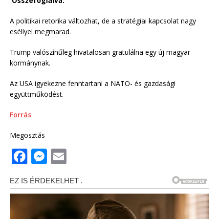
Összefoglalva:
A politikai retorika változhat, de a stratégiai kapcsolat nagy
eséllyel megmarad.
Trump valószínűleg hivatalosan gratulálna egy új magyar
kormánynak.
Az USA igyekezne fenntartani a NATO- és gazdasági
együttműködést.
Forrás
Megosztás
F
M
E
a
e
m
c
ss
ai
e
e
l
b
n