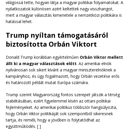
világossá tette, hogyan látja a magyar politikai folyamatokat. A
nyilatkozatok különösen azért keltettek nagy visszhangot,
mert a magyar választás kimenetele a nemzetközi politikára is
hatással lehet.
Trump nyíltan támogatásáról
biztosította Orbán Viktort
Donald Trump korábban egyértelműen
Orbán Viktor mellett
állt ki a magyar választások előtt
. Az amerikai elnök
nyilvánosan sok sikert kívánt a magyar miniszterelnöknek a
kampányhoz, és úgy fogalmazott, hogy Orbán vezetése erős
és határozott példát mutat Európa számára.
Trump szerint Magyarország fontos szerepet játszik a térség
stabilitásában, ezért figyelemmel kíséri az ottani politikai
fejleményeket. Az amerikai politikus többször hangsúlyozta,
hogy Orbán Viktor politikáját sok szempontból sikeresnek
tartja, és reméli, hogy a jövőben is folytatódhat az
együttműködés. [ ]