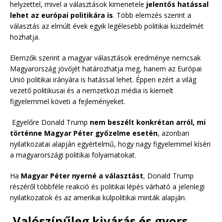
helyzettel, mivel a választások kimenetele
jelentős hatással
lehet az európai politikára is
. Több elemzés szerint a
választás az elmúlt évek egyik legélesebb politikai küzdelmét
hozhatja.
Elemzők szerint a magyar választások eredménye nemcsak
Magyarország jövőjét határozhatja meg, hanem az Európai
Unió politikai irányára is hatással lehet. Éppen ezért a világ
vezető politikusai és a nemzetközi média is kiemelt
figyelemmel követi a fejleményeket.
Egyelőre Donald Trump
nem beszélt konkrétan arról, mi
történne Magyar Péter győzelme esetén
, azonban
nyilatkozatai alapján egyértelmű, hogy nagy figyelemmel kíséri
a magyarországi politikai folyamatokat.
Ha
Magyar Péter nyerné a választást
, Donald Trump
részéről többféle reakció és politikai lépés várható a jelenlegi
nyilatkozatok és az amerikai külpolitikai minták alapján.
Valószínűleg kivárás és gyors