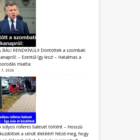
A BÁL! RENDKÍVÜLI! Döntöttek a szombati
napról: – Ezentúl így lesz! – Hatalmas a
borodás miatta:
 7, 2026
 súlyos rolleres baleset történt – Hosszú
 küzdöttek a sérült életéért! Nézd meg, hogy