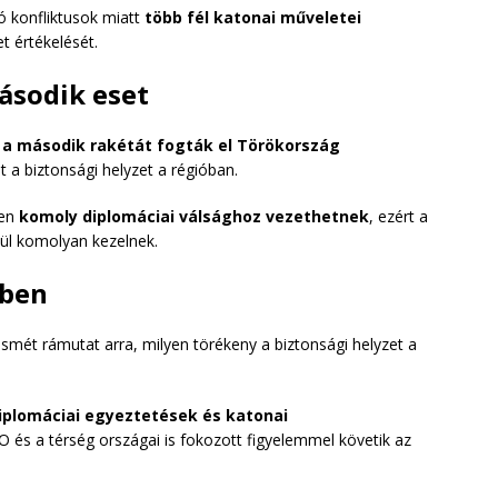
ló konfliktusok miatt
több fél katonai műveletei
et értékelését.
ásodik eset
 a második rakétát fogták el Törökország
t a biztonsági helyzet a régióban.
yen
komoly diplomáciai válsághoz vezethetnek
, ezért a
ül komolyan kezelnek.
gben
t ismét rámutat arra, milyen törékeny a biztonsági helyzet a
iplomáciai egyeztetések és katonai
és a térség országai is fokozott figyelemmel követik az