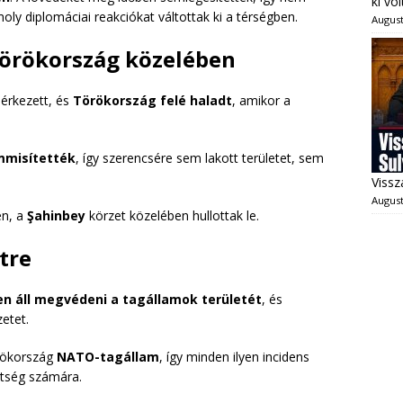
ki vo
oly diplomáciai reakciókat váltottak ki a térségben.
August
 Törökország közelében
 érkezett, és
Törökország felé haladt
, amikor a
misítették
, így szerencsére sem lakott területet, sem
Vissz
August
en, a
Şahinbey
körzet közelében hullottak le.
tre
n áll megvédeni a tagállamok területét
, és
zetet.
örökország
NATO-tagállam
, így minden ilyen incidens
etség számára.