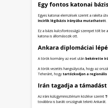
Egy fontos katonai bázis
Egyes katonai elemzések szerint a rakéta út
Incirlik légibázis irányába mutathatott
.
Ez a bázis kulcsfontosságú szerepet tölt be 
katona is állomásozik ott.
Ankara diplomáciai lépé
A török kormány az eset után
bekérette I
A török vezetés hangsúlyozta, hogy az orsz
Teheránt, hogy
tartózkodjon a regionális
Irán tagadja a támadást
Az iráni külügyminisztérium közlése szerint
T
továbbra is baráti országnak tekinti Ankarát.