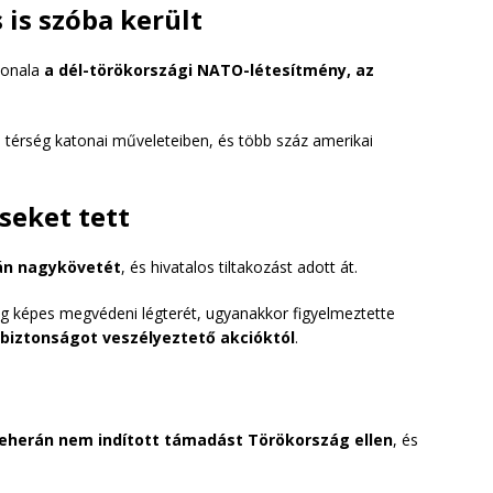
 is szóba került
vonala
a dél-törökországi NATO-létesítmény, az
a térség katonai műveleteiben, és több száz amerikai
seket tett
rán nagykövetét
, és hivatalos tiltakozást adott át.
ág képes megvédeni légterét, ugyanakkor figyelmeztette
 biztonságot veszélyeztető akcióktól
.
eherán nem indított támadást Törökország ellen
, és