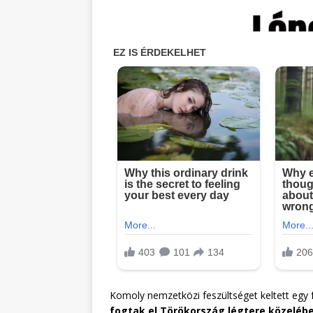
Komoly nemzetközi feszültséget keltett egy f
fogtak el Törökország légtere közeléb