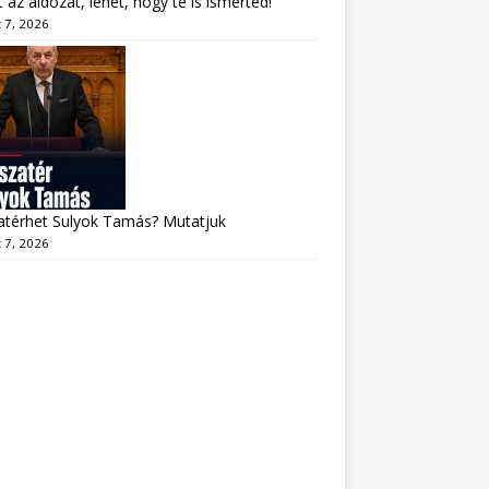
lt az áldozat, lehet, hogy te is ismerted!
 7, 2026
atérhet Sulyok Tamás? Mutatjuk
 7, 2026