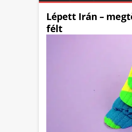
Lépett Irán – megt
félt