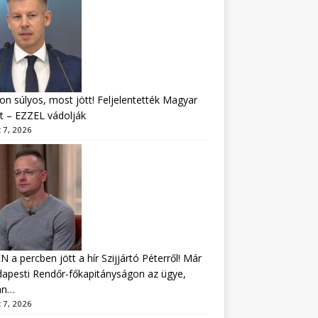
n súlyos, most jött! Feljelentették Magyar
t – EZZEL vádolják
 7, 2026
 a percben jött a hír Szijjártó Péterről! Már
apesti Rendőr-főkapitányságon az ügye,
án…
 7, 2026