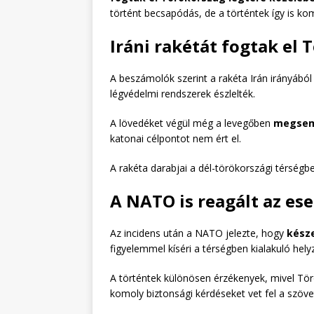
történt becsapódás, de a történtek így is kom
Iráni rakétát fogtak el
A beszámolók szerint a rakéta Irán irányából
légvédelmi rendszerek észlelték.
A lövedéket végül még a levegőben
megsem
katonai célpontot nem ért el.
A rakéta darabjai a dél-törökországi térségb
A NATO is reagált az ese
Az incidens után a NATO jelezte, hogy
késze
figyelemmel kíséri a térségben kialakuló hely
A történtek különösen érzékenyek, mivel T
komoly biztonsági kérdéseket vet fel a szöv