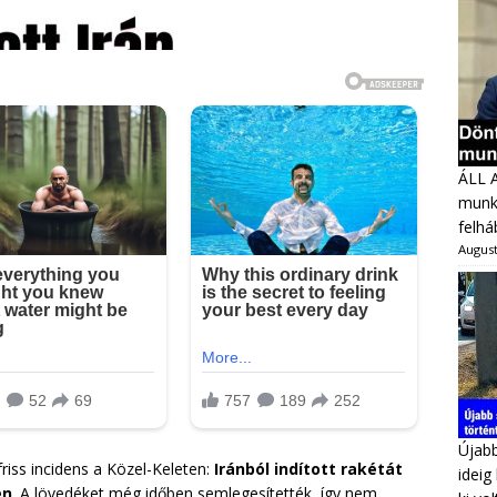
ÁLL 
munka
felhá
August
Újabb
riss incidens a Közel-Keleten:
Iránból indított rakétát
ideig
en
. A lövedéket még időben semlegesítették, így nem