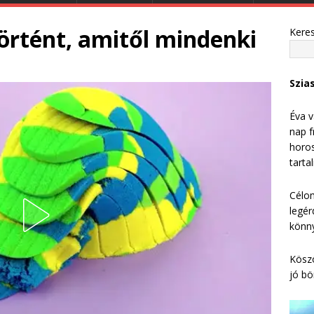
örtént, amitől mindenki
Kere
Szia
Éva v
nap f
horos
tarta
Célom
legér
könny
Köszö
jó bö