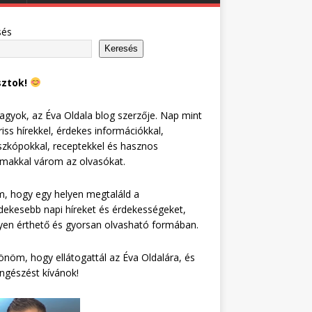
sés
Keresés
sztok!
agyok, az Éva Oldala blog szerzője. Nap mint
riss hírekkel, érdekes információkkal,
zkópokkal, receptekkel és hasznos
lmakkal várom az olvasókat.
, hogy egy helyen megtaláld a
dekesebb napi híreket és érdekességeket,
en érthető és gyorsan olvasható formában.
nöm, hogy ellátogattál az Éva Oldalára, és
ngészést kívánok!