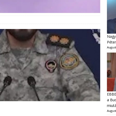
Nagyo
Péter
August
EBBEN
a Bud
miut
August