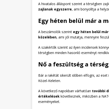
A hivatalos álláspont szerint a térségben zaj
zajlanak egyszerre
, ami bonyolítja a helyz
Egy héten belül már a m
A beszámolók szerint
egy héten belül már
közelében
, ami jól mutatja, mennyire feszül
A szakértők szerint az ilyen incidensek könn
térségben minden hasonló eseményt rendkív
Nő a feszültség a térsé
Bár a rakétát sikerült időben elfogni, az ese
Közel-Keleten.
A következő napokban várhatóan
további d
értékelések
következnek, miközben a NATO 
eseményeket.