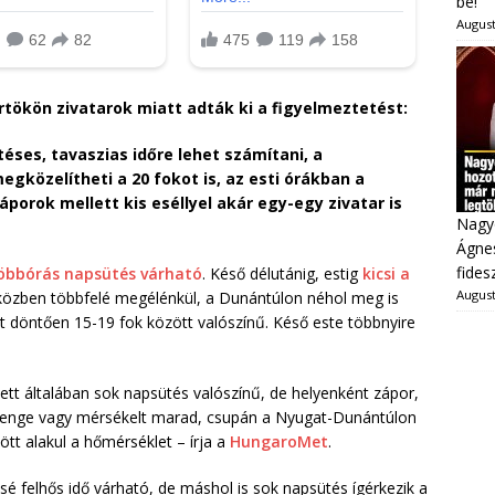
be!
August
rtökön zivatarok miatt adták ki a figyelmeztetést:
éses, tavaszias időre lehet számítani, a
gközelítheti a 20 fokot is, az esti órákban a
áporok mellett kis eséllyel akár egy-egy zivatar is
Nagy
Ágnes
fides
öbbórás napsütés várható
. Késő délutánig, estig
kicsi a
August
apközben többfelé megélénkül, a Dunántúlon néhol meg is
 döntően 15-19 fok között valószínű. Késő este többnyire
lett általában sok napsütés valószínű, de helyenként zápor,
 gyenge vagy mérsékelt marad, csupán a Nyugat-Dunántúlon
ött alakul a hőmérséklet – írja a
HungaroMet
.
ssé felhős idő várható, de máshol is sok napsütés ígérkezik a