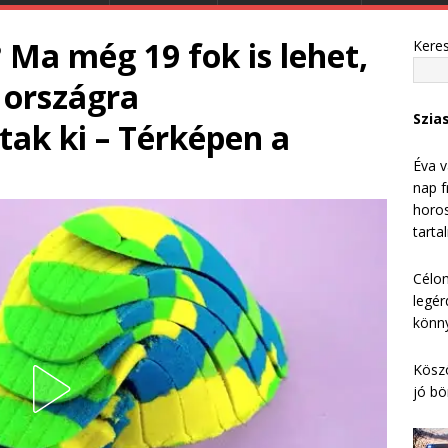
? Ma még 19 fok is lehet,
Kere
 országra
Szia
tak ki – Térképen a
Éva v
nap f
horos
tarta
Célom
legér
könny
Köszö
jó bö