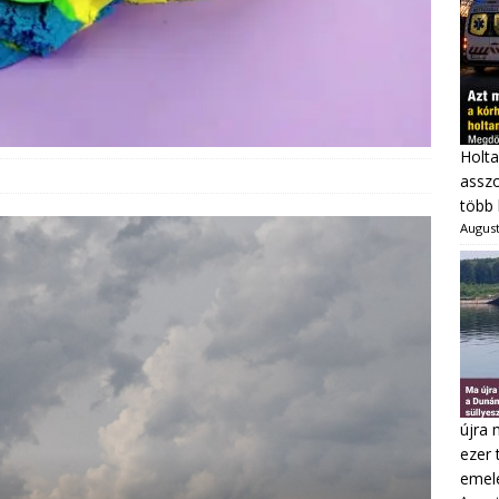
Holta
asszo
több 
August
újra 
ezer 
emel