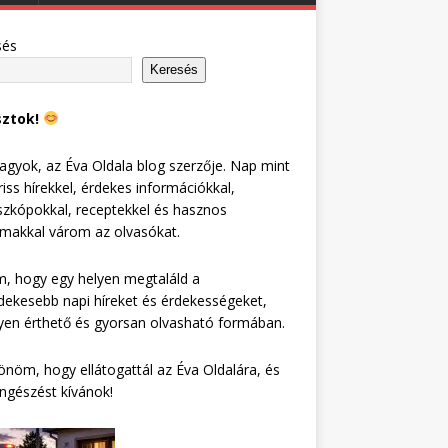
sés
Keresés
sztok!
agyok, az Éva Oldala blog szerzője. Nap mint
riss hírekkel, érdekes információkkal,
zkópokkal, receptekkel és hasznos
lmakkal várom az olvasókat.
, hogy egy helyen megtaláld a
dekesebb napi híreket és érdekességeket,
en érthető és gyorsan olvasható formában.
nöm, hogy ellátogattál az Éva Oldalára, és
ngészést kívánok!