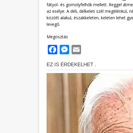
fátyol- és gomolyfelhők mellett. Reggel átme
az esélye. A déli, délkeleti szél megélénkül,
között alakul, északkeleten, keleten lehet gy
levegő.
Megosztás
F
M
E
a
e
m
c
ss
ai
e
e
l
b
n
o
g
o
e
k
r