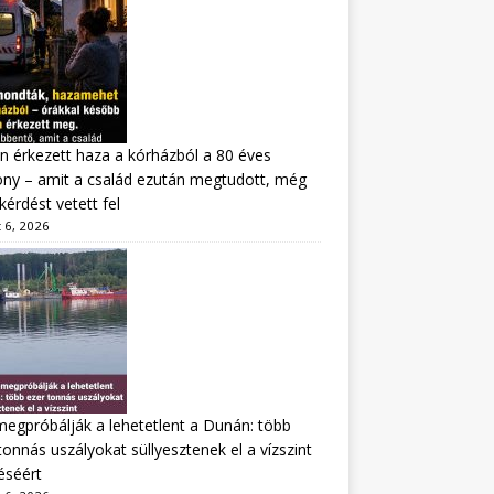
n érkezett haza a kórházból a 80 éves
ny – amit a család ezután megtudott, még
kérdést vetett fel
 6, 2026
megpróbálják a lehetetlent a Dunán: több
tonnás uszályokat süllyesztenek el a vízszint
éséért