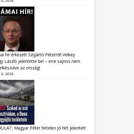
 6, 2026
i hír érkezett Szijjártó Péterről! Velkey
y László jelentette be! – erre sajnos nem
felkészülve az ország!
 6, 2026
LAT: Magyar Péter hirtelen jó hírt jelentett