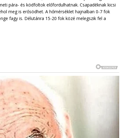
neti pára- és ködfoltok előfordulhatnak. Csapadéknak kicsi
 néhol meg is erősödhet. A hőmérséklet hajnalban 0-7 fok
enge fagy is. Délutánra 15-20 fok közé melegszik fel a