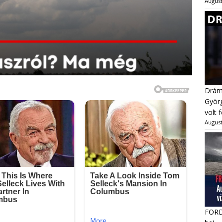
August
Dráma
Györg
volt 
August
FORDU