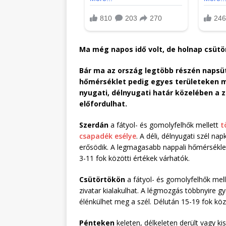
Ma még napos idő volt, de holnap csütö
Bár ma az ország legtöbb részén napsüt
hőmérséklet pedig egyes területeken me
nyugati, délnyugati határ közelében a z
előfordulhat.
Szerdán
a fátyol- és gomolyfelhők mellett
t
csapadék esélye
. A déli, délnyugati szél n
erősödik. A legmagasabb nappali hőmérséklet
3-11 fok közötti értékek várhatók.
Csütörtökön
a fátyol- és gomolyfelhők mel
zivatar kialakulhat. A légmozgás többnyire
élénkülhet meg a szél. Délután 15-19 fok köz
Pénteken
keleten, délkeleten derült vagy ki