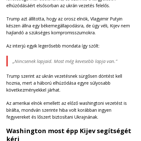
elhúzódásáért elsősorban az ukrán vezetés felelős.
Trump azt állította, hogy az orosz elnök, Vlagyimir Putyin
készen állna egy békemegállapodásra, de úgy véli, Kijev nem
hajlandó a szükséges kompromisszumokra.
Az interjú egyik legerősebb mondata így szólt:
„Nincsenek lapjaid. Most még kevesebb lapja van.”
Trump szerint az ukrán vezetésnek sürgősen döntést kell
hoznia, mert a háború elhúzódása egyre súlyosabb
következményekkel járhat.
Az amerikai elnök emellett az előző washingtoni vezetést is
bírálta, mondván szerinte hiba volt korábban ingyen
fegyvereket és lőszert biztosítani Ukrajnának.
Washington most épp Kijev segítségét
kéri