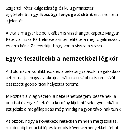
Szijjártó Péter külgazdasági és külügyminiszter
egyértelműen
gyilkossági fenyegetésként
értelmezte a
kijelentést.
A vita a magyar belpolitikában is visszhangot kapott: Magyar
Péter, a Tisza Párt elnöke szintén elítélte a megfogalmazást,
és arra kérte Zelenszkijt, hogy vonja vissza a szavait.
Egyre feszültebb a nemzetközi légkör
A diplomáciai konfliktusok és a béketárgyalások megakadása
azt mutatja, hogy az ukrajnai háború továbbra is rendkívül
összetett geopolitikai helyzetet teremt.
Miközben a világ vezetői a béke lehetőségéről beszélnek, a
politikai üzengetések és a kemény kijelentések egyre inkább
azt jelzik: a megállapodás még mindig nagyon távolinak tűnik.
Az biztos, hogy a következő hetekben minden megszólalás,
minden diplomáciai lépés komoly következményekkel járhat –