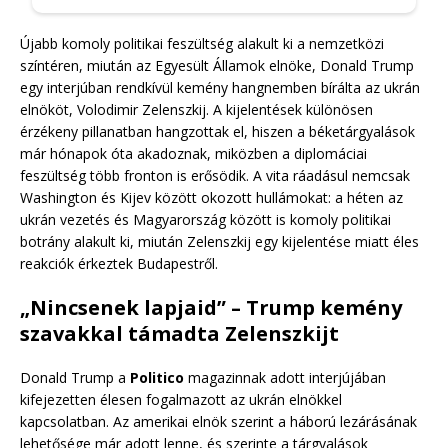
Újabb komoly politikai feszültség alakult ki a nemzetközi
színtéren, miután az Egyesült Államok elnöke, Donald Trump
egy interjúban rendkívül kemény hangnemben bírálta az ukrán
elnököt, Volodimir Zelenszkij. A kijelentések különösen
érzékeny pillanatban hangzottak el, hiszen a béketárgyalások
már hónapok óta akadoznak, miközben a diplomáciai
feszültség több fronton is erősödik. A vita ráadásul nemcsak
Washington és Kijev között okozott hullámokat: a héten az
ukrán vezetés és Magyarország között is komoly politikai
botrány alakult ki, miután Zelenszkij egy kijelentése miatt éles
reakciók érkeztek Budapestről.
„Nincsenek lapjaid” – Trump kemény
szavakkal támadta Zelenszkijt
Donald Trump a
Politico
magazinnak adott interjújában
kifejezetten élesen fogalmazott az ukrán elnökkel
kapcsolatban. Az amerikai elnök szerint a háború lezárásának
lehetősége már adott lenne, és szerinte a tárgyalások