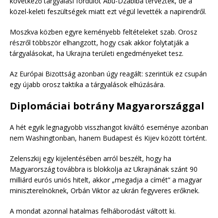
következő tárgyalási fordulót Abu-Dzabiba tervezték, de a
közel-keleti feszültségek miatt ezt végül levették a napirendről.
Moszkva közben egyre keményebb feltételeket szab. Orosz
részről többször elhangzott, hogy csak akkor folytatják a
tárgyalásokat, ha Ukrajna területi engedményeket tesz.
Az Európai Bizottság azonban úgy reagált: szerintük ez csupán
egy újabb orosz taktika a tárgyalások elhúzására.
Diplomáciai botrány Magyarországgal
A hét egyik legnagyobb visszhangot kiváltó eseménye azonban
nem Washingtonban, hanem Budapest és Kijev között történt.
Zelenszkij egy kijelentésében arról beszélt, hogy ha
Magyarország továbbra is blokkolja az Ukrajnának szánt 90
milliárd eurós uniós hitelt, akkor „megadja a címét” a magyar
miniszterelnöknek, Orbán Viktor az ukrán fegyveres erőknek.
A mondat azonnal hatalmas felháborodást váltott ki.