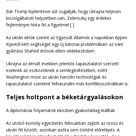
Bár Trump kijelentései azt sugallják, hogy Ukrajna teljesen
kiszolgáltatott helyzetben van, Zelenszkij egy érdekes
fejleményre hívta fel a figyelmet.[ ]
Az ukrán elnök szerint az Egyesült Államok a napokban éppen
Kijevtől kért segítséget egy új katonai problémában: az iráni
gyártású Shahed drónok elleni védekezésben.
Ukrajna az elmúlt években jelentős tapasztalatot szerzett
ezeknek az eszközöknek a semlegesítésében, ezért
Washington most az ukrán harctéri technológiát és
tapasztalatot szeretné felhasználni más konfliktuszónákban is.
Teljes holtpont a béketárgyalásokon
A diplomáciai folyamatok eközben gyakorlatilag leálltak.
Az utolsó komoly egyeztetés februárban zajlott az orosz és
ukrán fél között, azonban azóta sem történt előrelépés. A