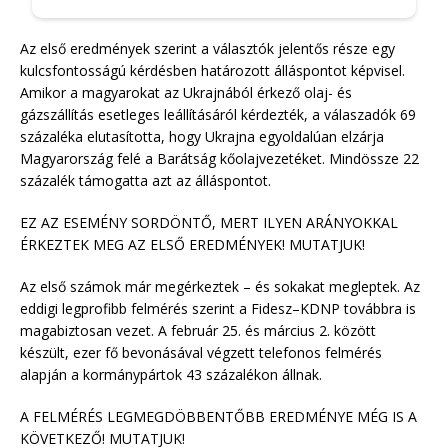
Az első eredmények szerint a választók jelentős része egy
kulcsfontosságú kérdésben határozott álláspontot képvisel.
Amikor a magyarokat az Ukrajnából érkező olaj- és
gázszállítás esetleges leállításáról kérdezték, a válaszadók 69
százaléka elutasította, hogy Ukrajna egyoldalúan elzárja
Magyarország felé a Barátság kőolajvezetéket. Mindössze 22
százalék támogatta azt az álláspontot.
EZ AZ ESEMÉNY SORDÖNTŐ, MERT ILYEN ARÁNYOKKAL
ÉRKEZTEK MEG AZ ELSŐ EREDMÉNYEK! MUTATJUK!
Az első számok már megérkeztek – és sokakat megleptek. Az
eddigi legprofibb felmérés szerint a Fidesz–KDNP továbbra is
magabiztosan vezet. A február 25. és március 2. között
készült, ezer fő bevonásával végzett telefonos felmérés
alapján a kormánypártok 43 százalékon állnak.
A FELMÉRÉS LEGMEGDÖBBENTŐBB EREDMÉNYE MÉG IS A
KÖVETKEZŐ! MUTATJUK!