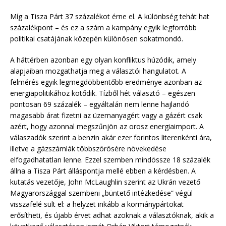
Míg a Tisza Párt 37 százalékot érne el. A különbség tehát hat
százalékpont – és ez a szám a kampány egyik legforróbb
politikai csatájának közepén különösen sokatmondó.
A háttérben azonban egy olyan konfliktus húzódik, amely
alapjaiban mozgathatja meg a választói hangulatot. A
felmérés egyik legmegdöbbentőbb eredménye azonban az
energiapolitikához kötődik. Tízből hét választó – egészen
pontosan 69 százalék – egyáltalán nem lenne hajlandó
magasabb árat fizetni az üzemanyagért vagy a gázért csak
azért, hogy azonnal megszűnjön az orosz energiaimport. A
válaszadók szerint a benzin akár ezer forintos literenkénti ára,
illetve a gázszámlák többszörösére növekedése
elfogadhatatlan lenne. Ezzel szemben mindössze 18 százalék
állna a Tisza Párt álláspontja mellé ebben a kérdésben. A
kutatás vezetője, John McLaughlin szerint az Ukrán vezető
Magyarországgal szembeni „büntető intézkedése” végül
visszafelé sült el: a helyzet inkább a kormánypártokat
erősítheti, és újabb érvet adhat azoknak a választóknak, akik a