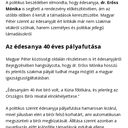
A politikus beszédében elmondta, hogy édesanyja,
dr. Erőss
Mónika
is segített a rendezvény előkészítésében, ám az
utóbbi időben ő került a támadások kereszttüzébe. Magyar
Péter szerint az édesanyját ért kritikák már nem szakmai
vitákról szólnak, hanem személyes és politikai jellegű
támadásokról.
Az édesanya 40 éves pályafutása
Magyar Péter közösségi oldalán részletesen is írt édesanyjáról.
Bejegyzésében hangsúlyozta, hogy dr. Erőss Mónika hosszú
és jelentős szakmai pályát tudhat maga mögött a magyar
igazságszolgáltatásban.
„Édesanyám 40 éve bíró volt, a Kúria főtitkára, és jelenleg az
Országos Bírói Hivatal elnökhelyettese.”
A politikus szerint édesanyja pályafutása hamarosan lezárul,
mivel júliusban eléri a bírói felső korhatárt, ami automatikusan
megszünteti a bírói megbízatását. Állítása szerint azonban a
nyugdíjazás előtt különféle támadások indultak ellene.