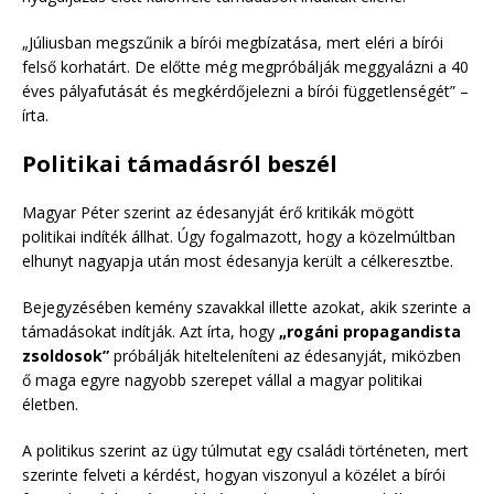
„Júliusban megszűnik a bírói megbízatása, mert eléri a bírói
felső korhatárt. De előtte még megpróbálják meggyalázni a 40
éves pályafutását és megkérdőjelezni a bírói függetlenségét” –
írta.
Politikai támadásról beszél
Magyar Péter szerint az édesanyját érő kritikák mögött
politikai indíték állhat. Úgy fogalmazott, hogy a közelmúltban
elhunyt nagyapja után most édesanyja került a célkeresztbe.
Bejegyzésében kemény szavakkal illette azokat, akik szerinte a
támadásokat indítják. Azt írta, hogy
„rogáni propagandista
zsoldosok”
próbálják hitelteleníteni az édesanyját, miközben
ő maga egyre nagyobb szerepet vállal a magyar politikai
életben.
A politikus szerint az ügy túlmutat egy családi történeten, mert
szerinte felveti a kérdést, hogyan viszonyul a közélet a bírói