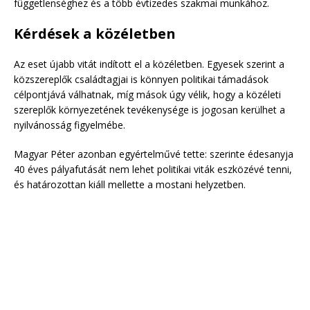
függetlenséghez és a több évtizedes szakmai munkához.
Kérdések a közéletben
Az eset újabb vitát indított el a közéletben. Egyesek szerint a
közszereplők családtagjai is könnyen politikai támadások
célpontjává válhatnak, míg mások úgy vélik, hogy a közéleti
szereplők környezetének tevékenysége is jogosan kerülhet a
nyilvánosság figyelmébe.
Magyar Péter azonban egyértelművé tette: szerinte édesanyja
40 éves pályafutását nem lehet politikai viták eszközévé tenni,
és határozottan kiáll mellette a mostani helyzetben.