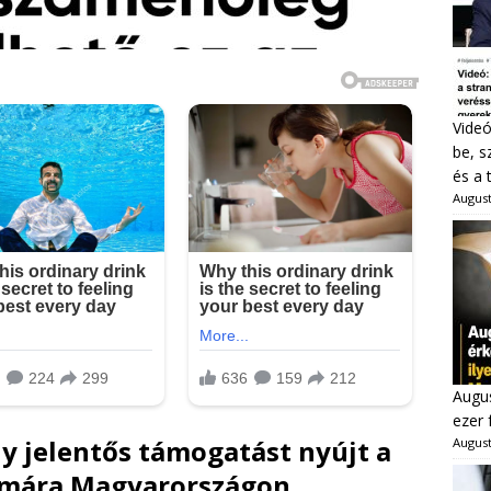
Videó
be, s
és a 
August
Augus
ezer 
y jelentős támogatást nyújt a
August
ámára Magyarországon