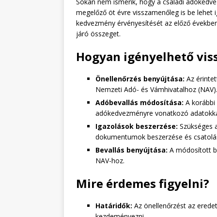
Sokan nem ismerik, hogy a családi adókedv
megelőző öt évre visszamenőleg is be lehet ig
kedvezmény érvényesítését az előző években
járó összeget.
Hogyan igényelhető vi
Önellenőrzés benyújtása:
Az érintet
Nemzeti Adó- és Vámhivatalhoz (NAV)
Adóbevallás módosítása:
A korábbi 
adókedvezményre vonatkozó adatokka
Igazolások beszerzése:
Szükséges a
dokumentumok beszerzése és csatolá
Bevallás benyújtása:
A módosított be
NAV-hoz.
Mire érdemes figyelni?
Határidők:
Az önellenőrzést az eredeti
kezdeményezni.