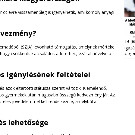
 öt évre visszamenőleg is igényelhetik, ami komoly anyagi
edvezmény?
Telje
lemadóból (SZJA) levonható támogatás, amelynek mértéke
igazá
 hogy csökkentse a családok adóterheit, ezáltal növelve a
August
 igénylésének feltételei
zok eltartotti státusza szerint változik. Kiemelendő,
kos gyermekek után magasabb összegű kedvezmény jár. Az
öteles jövedelemmel kell rendelkeznie, amelyből a
és lehetősége