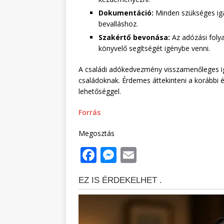
Dokumentáció:
Minden szükséges iga
bevalláshoz.
Szakértő bevonása:
Az adózási foly
könyvelő segítségét igénybe venni.
A családi adókedvezmény visszamenőleges ig
családoknak. Érdemes áttekinteni a korábbi é
lehetőséggel.
Forrás
Megosztás
F
M
E
a
e
m
c
ss
ai
e
e
l
b
n