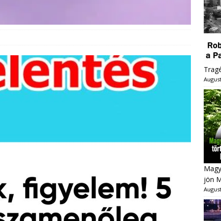
Trag
August
Magya
jön 
August