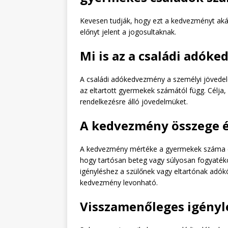
Kevesen tudják, hogy ezt a kedvezményt akár
előnyt jelent a jogosultaknak.
Mi is az a családi adók
A családi adókedvezmény a személyi jövede
az eltartott gyermekek számától függ. Célja,
rendelkezésre álló jövedelmüket.
A kedvezmény összege és
A kedvezmény mértéke a gyermekek száma és a
hogy tartósan beteg vagy súlyosan fogyaté
igényléshez a szülőnek vagy eltartónak adók
kedvezmény levonható.
Visszamenőleges igényl