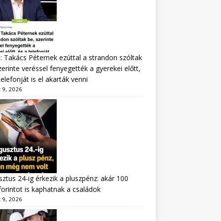
: Takács Péternek ezúttal a strandon szóltak
zerinte veréssel fenyegették a gyerekei előtt,
telefonját is el akarták venni
 9, 2026
ztus 24-ig érkezik a pluszpénz: akár 100
forintot is kaphatnak a családok
 9, 2026