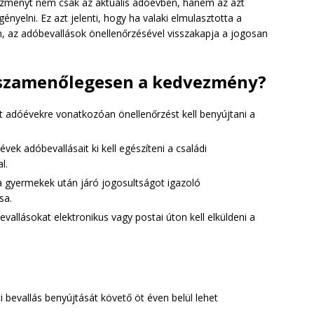
ezményt nem csak az aktuális adóévben, hanem az azt
ényelni. Ez azt jelenti, hogy ha valaki elmulasztotta a
, az adóbevallások önellenőrzésével visszakapja a jogosan
sszamenőlegesen a kedvezmény?
t adóévekre vonatkozóan önellenőrzést kell benyújtani a
.
évek adóbevallásait ki kell egészíteni a családi
l.
 gyermekek után járó jogosultságot igazoló
sa.
vallásokat elektronikus vagy postai úton kell elküldeni a
 bevallás benyújtását követő öt éven belül lehet