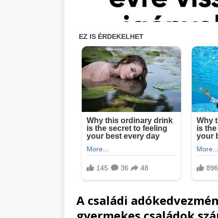
A családi adókedvezmén
gyermekes családok sz