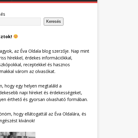
sés
Keresés
sztok!
agyok, az Éva Oldala blog szerzője. Nap mint
riss hírekkel, érdekes információkkal,
zkópokkal, receptekkel és hasznos
lmakkal várom az olvasókat.
, hogy egy helyen megtaláld a
dekesebb napi híreket és érdekességeket,
en érthető és gyorsan olvasható formában.
nöm, hogy ellátogattál az Éva Oldalára, és
ngészést kívánok!