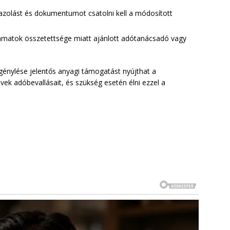
zolást és dokumentumot csatolni kell a módosított
amatok összetettsége miatt ajánlott adótanácsadó vagy
énylése jelentős anyagi támogatást nyújthat a
vek adóbevallásait, és szükség esetén élni ezzel a