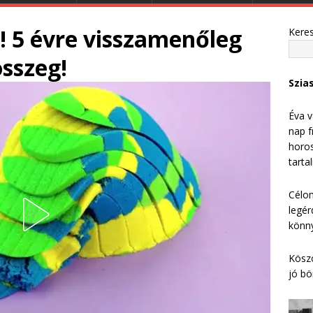
! 5 évre visszamenőleg
Kere
összeg!
Szia
Éva v
nap f
horos
tarta
Célom
legér
könny
Köszö
jó bö