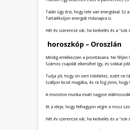
Talán úgy érzi, hogy tele van energiával. Ez
Tartalékoljon energiát másnapra is.
Hét év szerencse vár, ha kedvelés és a “sok s
horoszkóp – Oroszlán
Mindig emlékezzen a prioritásaira. Ne féljen l
Számos csapdát elkerülhet így, és sokkal job
Tudja jól, hogy ön sem tökéletes, ezért ne 
Szálljon kicsit magába, és rá fog jönni, hogy
A monoton munka miatt nagyon elálmosodik, m
Itt a ideje, hogy felhagyjon végre a rossz szok
Hét év szerencse vár, ha kedvelés és a “sok s