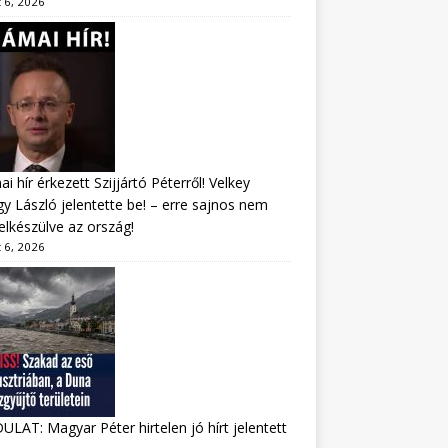
 6, 2026
i hír érkezett Szijjártó Péterről! Velkey
y László jelentette be! – erre sajnos nem
felkészülve az ország!
 6, 2026
LAT: Magyar Péter hirtelen jó hírt jelentett