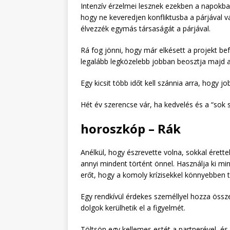
Intenzív érzelmei lesznek ezekben a napokba
hogy ne keveredjen konfliktusba a párjával va
élvezzék egymás társaságát a párjával.
Rá fog jönni, hogy már elkésett a projekt be
legalább legközelebb jobban beosztja majd az
Egy kicsit több időt kell szánnia arra, hogy j
Hét év szerencse vár, ha kedvelés és a “sok s
horoszkóp – Rák
Anélkül, hogy észrevette volna, sokkal érett
annyi mindent történt önnel. Használja ki mi
erőt, hogy a komoly krízisekkel könnyebben 
Egy rendkívül érdekes személlyel hozza össz
dolgok kerülhetik el a figyelmét.
Töltsön egy kellemes estét a partnerével, é