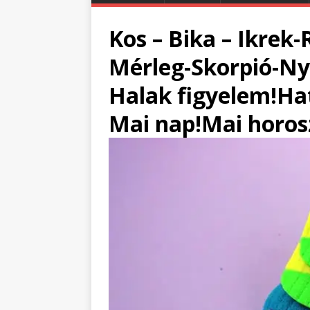
Kos – Bika – Ikrek
Mérleg-Skorpió-Nyi
Halak figyelem!Ha
Mai nap!Mai horo