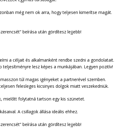
 azonban még nem ok arra, hogy teljesen kimerítse magát.
zerencsét” beírása után gördítesz lejjebb!
eírni a céljait és alkalmanként rendbe szedni a gondolatait.
b teljesítményre lesz képes a munkájában. Legyen pozitív!
támasszon túl magas igényeket a partnerével szemben.
 teljesen felesleges kicsinyes dolgok miatt veszekedniük.
ielőtt folytatná tartson egy kis szünetet.
ásaival. A csillagok állása ideális ehhez.
zerencsét” beírása után gördítesz lejjebb!