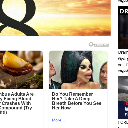
August
Dráma
Györg
volt 
August
FORDU