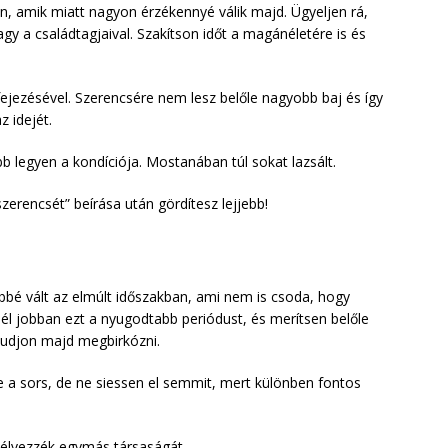
n, amik miatt nagyon érzékennyé válik majd. Ügyeljen rá,
gy a családtagjaival. Szakítson időt a magánéletére is és
fejezésével. Szerencsére nem lesz belőle nagyobb baj és így
 idejét.
obb legyen a kondíciója. Mostanában túl sokat lazsált.
zerencsét” beírása után gördítesz lejjebb!
ebbé vált az elmúlt időszakban, ami nem is csoda, hogy
nél jobban ezt a nyugodtabb periódust, és merítsen belőle
tudjon majd megbirkózni.
e a sors, de ne siessen el semmit, mert különben fontos
s élvezzék egymás társaságát.