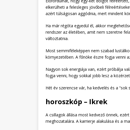
Előfordulhat, hogy egy-két dolgot félreértett
elkerülheti a felesleges jövőbeli félreértések
azért túlságosan aggódnia, mert mindent kön
Ha már régóta egyedül él, akkor meglehetősen
rendszer az életében, amit nem szeretne fela
változtatnia.
Most semmiféleképpen nem szabad lustálkod
környezetében. A főnöke észre fogja venni az
Nagyon sok energiája van, ezért próbálja val
fogja venni, hogy sokkal jobb lesz a közérze
Hét év szerencse vár, ha kedvelés és a “sok s
horoszkóp – Ikrek
A csillagok állása most kedvező önnek, ezér
meghozatalára. A karrierje alakulása és a mag