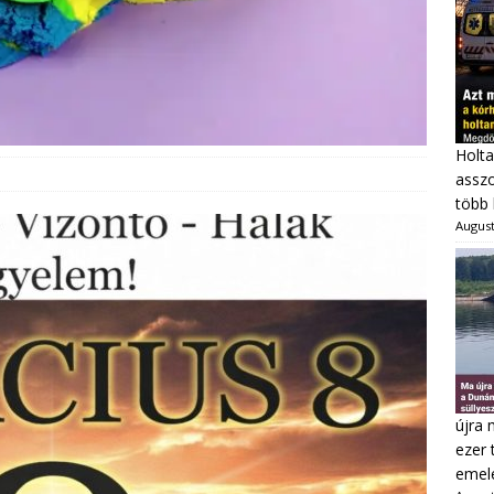
Holta
asszo
több 
August
újra 
ezer 
emel