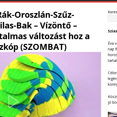
-Rák-Oroszlán-Szűz-
Kere
las-Bak – Vízöntő –
Szia
talmas változást hoz a
Éva v
szkóp (SZOMBAT)
nap f
horos
tarta
Célom
legér
könny
Köszö
jó bö