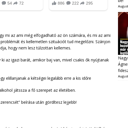
be!
August
gy mi az ami még elfogadható az ön számára, és mi az ami
problémát és kellemetlen szituációt tud megelőzni. Szánjon
udja, hogy nem lesz túlzottan kellemes.
Nagy
 ki az igazi barát, amikor baj van, mivel csakis ők nyújtanak
Ágnes
fides
August
y elillanjanak a kétségei legalább erre a kis időre
lkohol játssza a fő szerepet az életében.
zerencsét” beírása után gördítesz lejjebb!