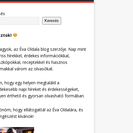
sés
Keresés
sztok!
agyok, az Éva Oldala blog szerzője. Nap mint
riss hírekkel, érdekes információkkal,
zkópokkal, receptekkel és hasznos
lmakkal várom az olvasókat.
, hogy egy helyen megtaláld a
dekesebb napi híreket és érdekességeket,
en érthető és gyorsan olvasható formában.
nöm, hogy ellátogattál az Éva Oldalára, és
ngészést kívánok!