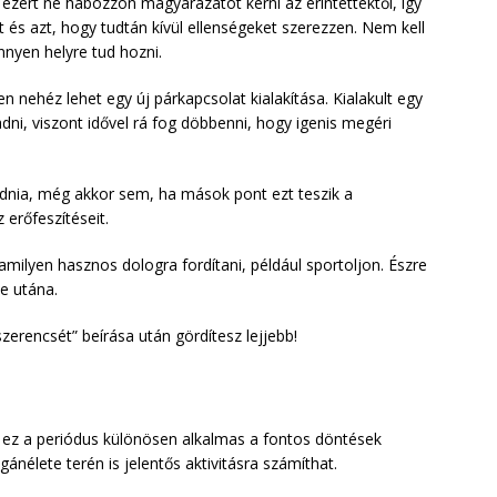
, ezért ne habozzon magyarázatot kérni az érintettektől, így
et és azt, hogy tudtán kívül ellenségeket szerezzen. Nem kell
nyen helyre tud hozni.
 nehéz lehet egy új párkapcsolat kialakítása. Kialakult egy
dni, viszont idővel rá fog döbbenni, hogy igenis megéri
nia, még akkor sem, ha mások pont ezt teszik a
 erőfeszítéseit.
amilyen hasznos dologra fordítani, például sportoljon. Észre
te utána.
zerencsét” beírása után gördítesz lejjebb!
t ez a periódus különösen alkalmas a fontos döntések
ánélete terén is jelentős aktivitásra számíthat.