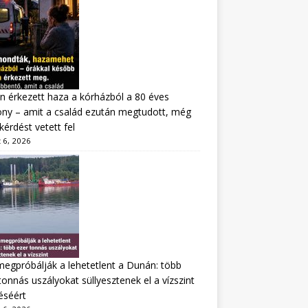
n érkezett haza a kórházból a 80 éves
ny – amit a család ezután megtudott, még
kérdést vetett fel
 6, 2026
megpróbálják a lehetetlent a Dunán: több
tonnás uszályokat süllyesztenek el a vízszint
éséért