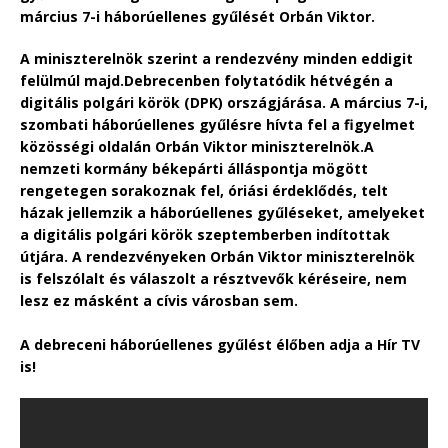
március 7-i háborúellenes gyűlését Orbán Viktor.
A miniszterelnök szerint a rendezvény minden eddigit
felülmúl majd.Debrecenben folytatódik hétvégén a
digitális polgári körök (DPK) országjárása. A március 7-i,
szombati háborúellenes gyűlésre hívta fel a figyelmet
közösségi oldalán Orbán Viktor miniszterelnök.A
nemzeti kormány békepárti álláspontja mögött
rengetegen sorakoznak fel, óriási érdeklődés, telt
házak jellemzik a háborúellenes gyűléseket, amelyeket
a digitális polgári körök szeptemberben indítottak
útjára. A rendezvényeken Orbán Viktor miniszterelnök
is felszólalt és válaszolt a résztvevők kéréseire, nem
lesz ez másként a cívis városban sem.
A debreceni háborúellenes gyűlést élőben adja a Hír TV
is!