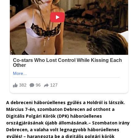
A debreceni háborúellenes gyűlés a Holdról is látszik.
Március 7-én, szombaton Debrecen ad otthont a
Digitális Polgári Körök (DPK) háborúellenes
országjárásának újabb állomásának.– Szombaton irány
Debrecen, a valaha volt legnagyobb háborúellenes
gyűlés! – harangozta be a digitális polgári körök