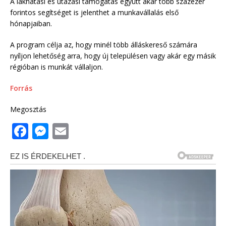
A lakhatási és utazási támogatás együtt akár több százezer
forintos segítséget is jelenthet a munkavállalás első
hónapjaiban.
A program célja az, hogy minél több álláskereső számára
nyíljon lehetőség arra, hogy új településen vagy akár egy másik
régióban is munkát vállaljon.
Forrás
Megosztás
F
M
E
a
e
m
c
ss
ai
e
e
l
b
n
o
g