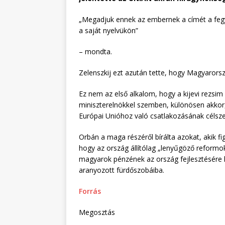
„Megadjuk ennek az embernek a címét a fegy
a saját nyelvükön”
– mondta.
Zelenszkij ezt azután tette, hogy Magyaror
Ez nem az első alkalom, hogy a kijevi rezsim
miniszterelnökkel szemben, különösen akkor
Európai Unióhoz való csatlakozásának célsz
Orbán a maga részéről bírálta azokat, akik fig
hogy az ország állítólag „lenyűgöző reformoka
magyarok pénzének az ország fejlesztésére k
aranyozott fürdőszobáiba.
Forrás
Megosztás