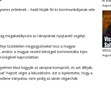
ki vo
August
veres erőinknek – hadd hívják fel és kommunikáljanak vele
szág megakadályozta az Ukrajnának nyújtandó segélyt.
 feje tiszteletlen megjegyzéseket tesz a magyar
Vissz
, amikor a magyar vezető kétségeit kommentálta Kijev
August
erűségével kapcsolatban.
yelmen kívül hagyják az ukrajnai korrupciót, és azt állítják,
t” hajtott végre a leküzdésére. Azt is kijelentette, hogy a
ellene irányulnia, nem pedig az ukrán oligarchák