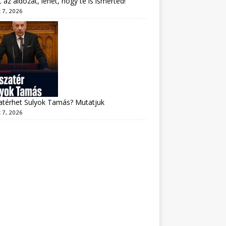
lt az áldozat, lehet, hogy te is ismerted!
 7, 2026
atérhet Sulyok Tamás? Mutatjuk
 7, 2026