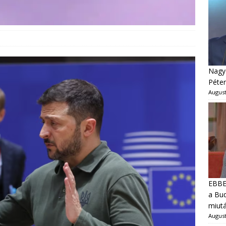
Nagyo
Péter
August
EBBEN
a Bud
miut
August