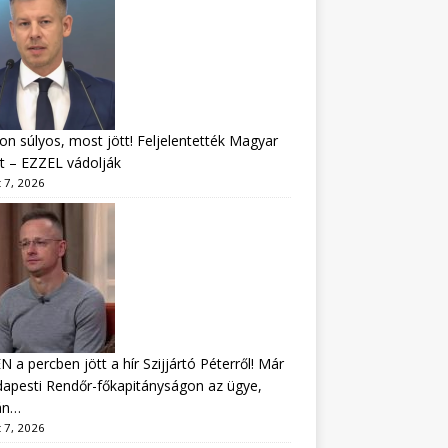
n súlyos, most jött! Feljelentették Magyar
t – EZZEL vádolják
 7, 2026
 a percben jött a hír Szijjártó Péterről! Már
apesti Rendőr-főkapitányságon az ügye,
án…
 7, 2026