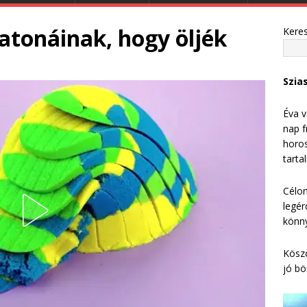
katonáinak, hogy öljék
Kere
t
Szia
Éva v
nap f
horos
tarta
Célom
legér
könny
Köszö
jó bö