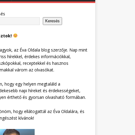
sés
Keresés
sztok!
agyok, az Éva Oldala blog szerzője. Nap mint
riss hírekkel, érdekes információkkal,
zkópokkal, receptekkel és hasznos
lmakkal várom az olvasókat.
, hogy egy helyen megtaláld a
dekesebb napi híreket és érdekességeket,
en érthető és gyorsan olvasható formában.
nöm, hogy ellátogattál az Éva Oldalára, és
ngészést kívánok!