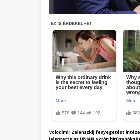
Volodimir Zelenszkij fenyegetést intéz
jelentette az UNIAN ukrán hírügynöksé