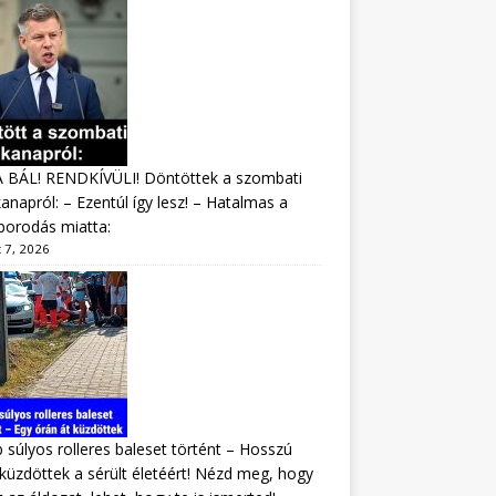
A BÁL! RENDKÍVÜLI! Döntöttek a szombati
napról: – Ezentúl így lesz! – Hatalmas a
borodás miatta:
 7, 2026
 súlyos rolleres baleset történt – Hosszú
 küzdöttek a sérült életéért! Nézd meg, hogy