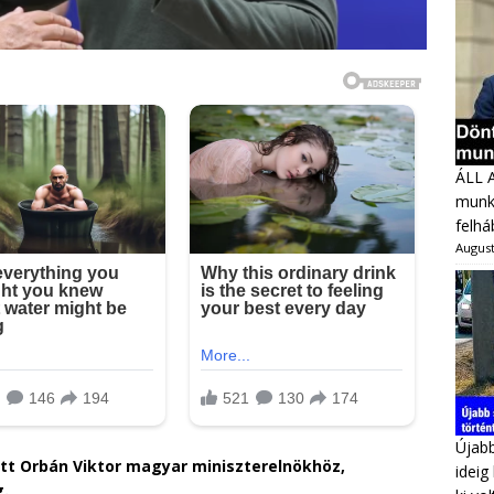
ÁLL 
munka
felhá
August
Újabb
ett Orbán Viktor magyar miniszterelnökhöz,
ideig
g.