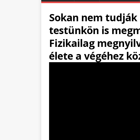
Sokan nem tudják d
testünkön is meg
Fizikailag megnyil
élete a végéhez köz