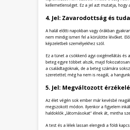
kellemetlenséget. Ez a jel azt mutatja, hogy 
4. Jel: Zavarodottság és tu
A halál előtti napokban vagy órákban gyakran
nem mindig ismeri fel a körülötte lévőket. El
képzeletbeli személyekhez szól.
Ez a tünet a csökkenő agyi oxigénellátás é
beteg egyre többet alszik, majd fokozatosan 
a családtagoknak, de a beteg számára sokszo
szeretettel; még ha nem is reagál, a hangunk
5. Jel: Megváltozott érzékel
Az élet végén sok ember már kevésbé reagál a
megszokott módon. Ilyenkor a figyelem inkáb
haldoklók „látomásokat” élnek át, mintha szer
A test és a lélek lassan elengedi a földi kap