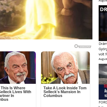
August
Dráma
Györg
volt 
August
FORDU