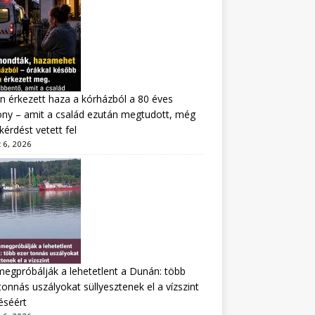
n érkezett haza a kórházból a 80 éves
ny – amit a család ezután megtudott, még
kérdést vetett fel
 6, 2026
megpróbálják a lehetetlent a Dunán: több
tonnás uszályokat süllyesztenek el a vízszint
éséért