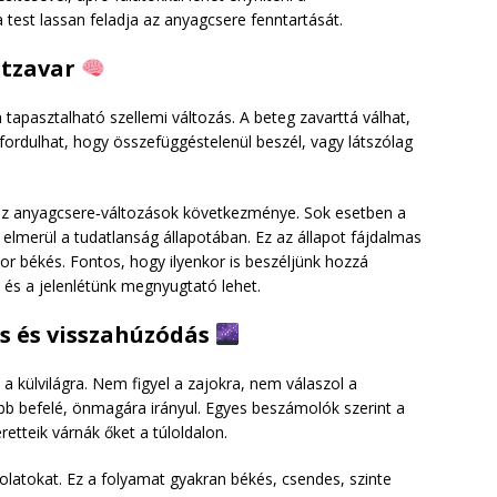
a test lassan feladja az anyagcsere fenntartását.
datzavar
 tapasztalható szellemi változás. A beteg zavarttá válhat,
őfordulhat, hogy összefüggéstelenül beszél, vagy látszólag
s az anyagcsere‑változások következménye. Sok esetben a
elmerül a tudatlanság állapotában. Ez az állapot fájdalmas
r békés. Fontos, hogy ilyenkor is beszéljünk hozzá
 és a jelenlétünk megnyugtató lehet.
és és visszahúzódás
 külvilágra. Nem figyel a zajokra, nem válaszol a
b befelé, önmagára irányul. Egyes beszámolók szerint a
etteik várnák őket a túloldalon.
csolatokat. Ez a folyamat gyakran békés, csendes, szinte