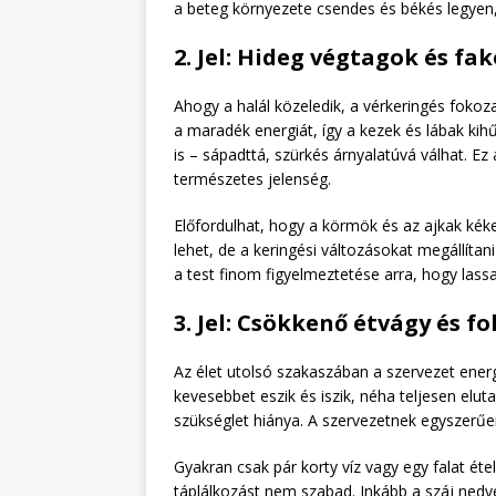
a beteg környezete csendes és békés legyen,
2. Jel: Hideg végtagok és fa
Ahogy a halál közeledik, a vérkeringés fokoza
a maradék energiát, így a kezek és lábak ki
is – sápadttá, szürkés árnyalatúvá válhat. E
természetes jelenség.
Előfordulhat, hogy a körmök és az ajkak kék
lehet, de a keringési változásokat megállítan
a test finom figyelmeztetése arra, hogy lass
3. Jel: Csökkenő étvágy és f
Az élet utolsó szakaszában a szervezet ene
kevesebbet eszik és iszik, néha teljesen elut
szükséglet hiánya. A szervezetnek egyszerűe
Gyakran csak pár korty víz vagy egy falat éte
táplálkozást nem szabad. Inkább a száj nedves