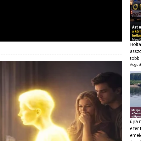
Holta
asszo
több 
August
újra 
ezer 
emel