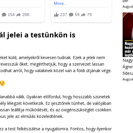
be!
August
l jelei a testünkön is
eket küld, amelyekről kevesen tudnak. Ezek a jelek nem
Nagy
evesszük őket, megérthetjük, hogy a szervezet lassan
Ágnes
kodhat arról, hogy valakinek közel van a földi útjának vége.
fides
August
alanabbá válik. Gyakran előfordul, hogy hosszabb szünetek
ély lélegzet következik. Ez ijesztőnek tűnhet, de valójában
assan leállítja működését, és az oxigénszükséglet csökken.
ikus jele az elmúlás közeledtének.
z a test felkészülése a nyugalomra. Fontos, hogy ilyenkor