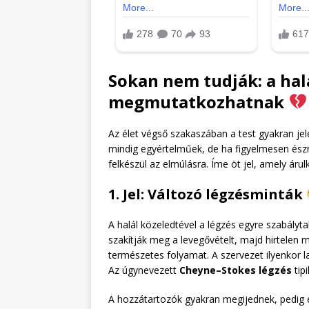
Sokan nem tudják: a halá
megmutatkozhatnak
Az élet végső szakaszában a test gyakran jel
mindig egyértelműek, de ha figyelmesen észr
felkészül az elmúlásra. Íme öt jel, amely árul
1. Jel: Változó légzésminták
A halál közeledtével a légzés egyre szabályt
szakítják meg a levegővételt, majd hirtelen m
természetes folyamat. A szervezet ilyenkor l
Az úgynevezett
Cheyne–Stokes légzés
tip
A hozzátartozók gyakran megijednek, pedig e