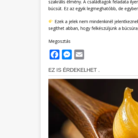
szakrális élmény. A családtagok feladata ily
búcsút. Ez az egyik legmeghatóbb, de egyben 
Ezek a jelek nem mindenkinél jelentkezne
segíthet abban, hogy felkészüljünk a búcsúra
Megosztás
F
M
E
a
e
m
c
ss
ai
e
e
l
b
n
o
g
o
e
k
r