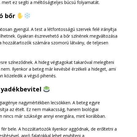
 mert ez segíti a méltóságteljes búcsú folyamatát.
kó bőr
tosan gyengül. A test a létfontosságú szervek felé irányítja
hűlhetnek. Gyakran észrevehető a bőr színének megváltozása
z a hozzátartozók számára szomorú látvány, de teljesen
esre színeződnek. A hideg végtagokat takaróval melegíteni
i nem. Ilyenkor a beteg már kevésbé érzékeli a hideget, ami
an közeledik a végső pihenés.
olyadékbevitel
rgiaigénye nagymértékben lecsökken. A beteg egyre
asítja az ételt. Ez nem makacsság, hanem biológiai
n nincs már szüksége annyi energiára, mint korábban.
l fér bele. A hozzátartozók ilyenkor aggódnak, de erőltetni a
ítésével, apró falatokkal lehet enyhíteni a