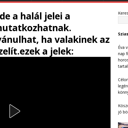
e a halál jelei a
Kere
mutatkozhatnak.
Szia
vánulhat, ha valakinek az
Éva v
elít.ezek a jelek:
nap f
horos
tarta
Célom
legér
könny
Köszö
jó bö