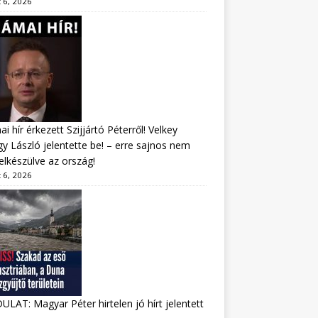
 6, 2026
i hír érkezett Szijjártó Péterről! Velkey
y László jelentette be! – erre sajnos nem
felkészülve az ország!
 6, 2026
LAT: Magyar Péter hirtelen jó hírt jelentett