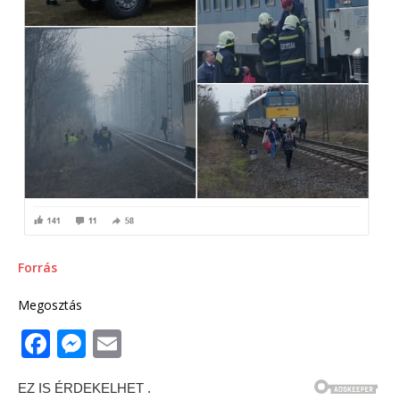
Forrás
Megosztás
F
M
E
a
e
m