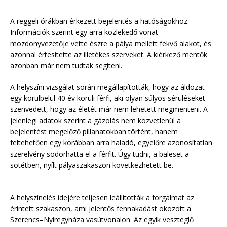
A reggeli órákban érkezett bejelentés a hatóságokhoz.
Információk szerint egy arra közlekedő vonat
mozdonyvezetője vette észre a pálya mellett fekvő alakot, és
azonnal értesítette az illetékes szerveket. A kiérkező mentők
azonban már nem tudtak segíteni.
A helyszíni vizsgálat során megállapították, hogy az áldozat
egy körülbelül 40 év körüli férfi, aki olyan súlyos sérüléseket
szenvedett, hogy az életét már nem lehetett megmenteni. A
jelenlegi adatok szerint a gázolás nem közvetlenül a
bejelentést megelőző pillanatokban történt, hanem
feltehetően egy korábban arra haladó, egyelőre azonosítatlan
szerelvény sodorhatta el a férfit. Úgy tudni, a baleset a
sötétben, nyílt pályaszakaszon következhetett be.
A helyszínelés idejére teljesen leállították a forgalmat az
érintett szakaszon, ami jelentős fennakadást okozott a
Szerencs–Nyíregyháza vasútvonalon. Az egyik veszteglő