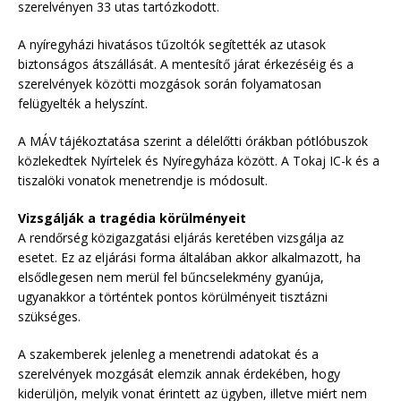
szerelvényen 33 utas tartózkodott.
A nyíregyházi hivatásos tűzoltók segítették az utasok
biztonságos átszállását. A mentesítő járat érkezéséig és a
szerelvények közötti mozgások során folyamatosan
felügyelték a helyszínt.
A MÁV tájékoztatása szerint a délelőtti órákban pótlóbuszok
közlekedtek Nyírtelek és Nyíregyháza között. A Tokaj IC-k és a
tiszalöki vonatok menetrendje is módosult.
Vizsgálják a tragédia körülményeit
A rendőrség közigazgatási eljárás keretében vizsgálja az
esetet. Ez az eljárási forma általában akkor alkalmazott, ha
elsődlegesen nem merül fel bűncselekmény gyanúja,
ugyanakkor a történtek pontos körülményeit tisztázni
szükséges.
A szakemberek jelenleg a menetrendi adatokat és a
szerelvények mozgását elemzik annak érdekében, hogy
kiderüljön, melyik vonat érintett az ügyben, illetve miért nem