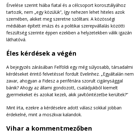
Érvelése szerint hiába fiatal és a célcsoport korosztályához
tartozik, nem „egy közülük”, így nehezen lehet hiteles azok
szemében, akiket meg szeretne szólítani. A közösségi
médiában épített imázs és a politikai szerepvállalás közötti
feszültség szerinte éppen ezekben a helyzetekben válik igazán
láthatóvá.
Éles kérdések a végén
A bejegyzés zárásában Felföldi egy még súlyosabb, társadalmi
kérdéseket érintő felvetéssel fordult Evelinhez. „Egyáltalán nem
zavar, ahogyan a Fidesz a perifériára szorult cigánysággal
bánik? Ahogy az állami gondozott, családjukból kiemelt
gyermekeket és azokat kezeli, akik javítóintézetbe kerültek?”
Mint írta, ezekre a kérdésekre adott válasz sokkal jobban
érdekelné, mint a moszkvai kalandok.
Vihar a kommentmezőben