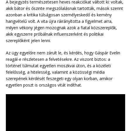
A bejegyzés természetesen heves reakciókat váltott ki: voltak,
akik bátor és őszinte megszólalásnak tartották, mások szerint
azonban a kritika túlságosan személyeskedő és kemény
hangvételű volt. A vita újra ráirányította a figyelmet arra,
milyen vékony jégen mozognak azok a fiatal közszereplők,
akik egyszerre próbálnak influenszerként és politikai
szereplőként jelen lenni.
Az ügy egyelőre nem zárult le, és kérdés, hogy Gáspár Evelin
reagál-e részletesen a felvetésekre. Az viszont biztos: a
történet túlmutat egyetlen moszkvai úton, és a közéleti
felelősség, a hitelesség, valamint a közösségi média
szerepének kérdését feszegeti egy olyan korban, amikor
egyetlen poszt is országos vitát indíthat.