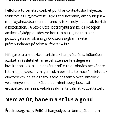
Felföldi a történetet konkrét politikai kontextusba helyezte,
felidézve az úgynevezett Szőlő utcai botrányt, amely idején –
megfogalmazása szerint – amúgy is komoly indulatok forrtak
a közéletben. „A Szőlő utcai botrányhullám kellős közepén,
amikor végképp a Fideszre borult a bili (…) na te akkor
posztolgatsz arról, ahogy Oroszországban fekete
prémbundában pózolsz a liftben.” – írta.
Kifogásolta a moszkvai tartalmak hangvételét is, különösen
azokat a részleteket, amelyek szerinte feleslegesen
hivalkodóak voltak. Példaként említette a tolmács beszédére
tett megjegyzést – „milyen cukin beszél a tolmács” – illetve az
étkezésekről és italozásról szóló beszámolókat, amelyek
véleménye szerint inkább a bennfentesség látszatát
erősítették, semmint valódi szakmai tartalmat közvetítettek.
Nem az út, hanem a stílus a gond
Érdekesség, hogy Felföldi hangsúlyozta: önmagában nem