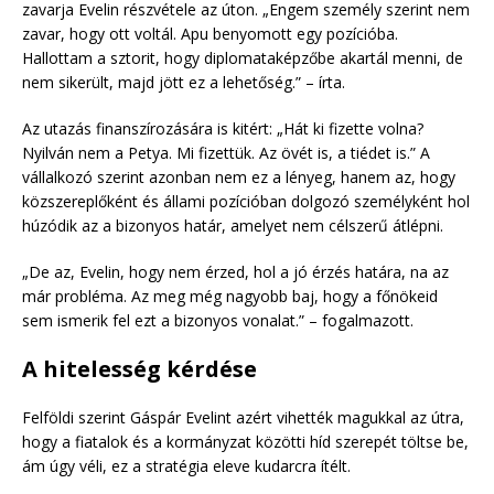
zavarja Evelin részvétele az úton. „Engem személy szerint nem
zavar, hogy ott voltál. Apu benyomott egy pozícióba.
Hallottam a sztorit, hogy diplomataképzőbe akartál menni, de
nem sikerült, majd jött ez a lehetőség.” – írta.
Az utazás finanszírozására is kitért: „Hát ki fizette volna?
Nyilván nem a Petya. Mi fizettük. Az övét is, a tiédet is.” A
vállalkozó szerint azonban nem ez a lényeg, hanem az, hogy
közszereplőként és állami pozícióban dolgozó személyként hol
húzódik az a bizonyos határ, amelyet nem célszerű átlépni.
„De az, Evelin, hogy nem érzed, hol a jó érzés határa, na az
már probléma. Az meg még nagyobb baj, hogy a főnökeid
sem ismerik fel ezt a bizonyos vonalat.” – fogalmazott.
A hitelesség kérdése
Felföldi szerint Gáspár Evelint azért vihették magukkal az útra,
hogy a fiatalok és a kormányzat közötti híd szerepét töltse be,
ám úgy véli, ez a stratégia eleve kudarcra ítélt.