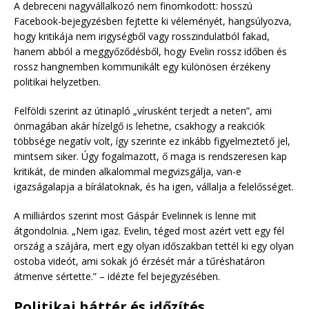
A debreceni nagyvállalkozó nem finomkodott: hosszú
Facebook-bejegyzésben fejtette ki véleményét, hangsúlyozva,
hogy kritikája nem irigységből vagy rosszindulatból fakad,
hanem abból a meggyőződésből, hogy Evelin rossz időben és
rossz hangnemben kommunikált egy különösen érzékeny
politikai helyzetben.
Felföldi szerint az útinapló „vírusként terjedt a neten”, ami
önmagában akár hízelgő is lehetne, csakhogy a reakciók
többsége negatív volt, így szerinte ez inkább figyelmeztető jel,
mintsem siker. Úgy fogalmazott, ő maga is rendszeresen kap
kritikát, de minden alkalommal megvizsgálja, van-e
igazságalapja a bírálatoknak, és ha igen, vállalja a felelősséget.
A milliárdos szerint most Gáspár Evelinnek is lenne mit
átgondolnia. „Nem igaz. Evelin, téged most azért vett egy fél
ország a szájára, mert egy olyan időszakban tettél ki egy olyan
ostoba videót, ami sokak jó érzését már a tűréshatáron
átmenve sértette.” – idézte fel bejegyzésében.
Politikai háttér és időzítés