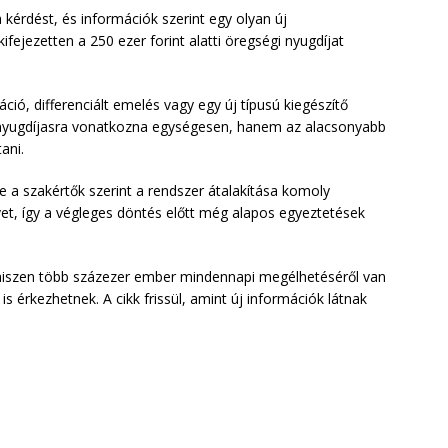
 kérdést, és információk szerint egy olyan új
ifejezetten a 250 ezer forint alatti öregségi nyugdíjat
ió, differenciált emelés vagy egy új típusú kiegészítő
yugdíjasra vonatkozna egységesen, hanem az alacsonyabb
ani.
e a szakértők szerint a rendszer átalakítása komoly
lvet, így a végleges döntés előtt még alapos egyeztetések
, hiszen több százezer ember mindennapi megélhetéséről van
s érkezhetnek. A cikk frissül, amint új információk látnak