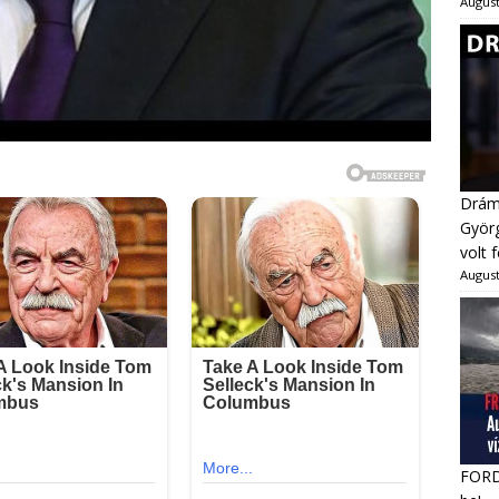
August
Dráma
Györg
volt 
August
FORDU