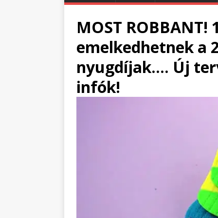
MOST ROBBANT! 1 p
emelkedhetnek a 25
nyugdíjak…. Új ter
infók!