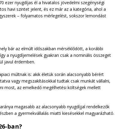
70 ezer nyugdíjas él a hivatalos jövedelmi szegénységi
os havi szintet jelent, és ez már az a kategória, ahol a
ógyszerek – folyamatos mérlegelést, sokszor lemondást
mely bár az elmúlt időszakban mérséklődött, a korábbi
, így a nyugdíjemelések gyakran csak a nominális összeget
ül javul érdemben.
iaci múltnak is: akik életük során alacsonyabb bérért
tatva vagy megszakításokkal tudtak csak munkát vállalni,
mi most, az emelkedő megélhetési költségek mellett
ők aránya magasabb az alacsonyabb nyugdíjjal rendelkezők
észben a gyermekvállalás miatti kiesésekkel magyarázható.
26-ban?