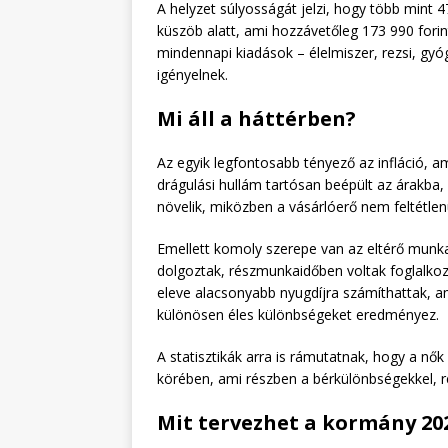
A helyzet súlyosságát jelzi, hogy több mint 4
küszöb alatt, ami hozzávetőleg 173 990 forint
mindennapi kiadások – élelmiszer, rezsi, gy
igényelnek.
Mi áll a háttérben?
Az egyik legfontosabb tényező az infláció, a
drágulási hullám tartósan beépült az árakba
növelik, miközben a vásárlóerő nem feltétlen
Emellett komoly szerepe van az eltérő munkap
dolgoztak, részmunkaidőben voltak foglalkoz
eleve alacsonyabb nyugdíjra számíthattak, a
különösen éles különbségeket eredményez.
A statisztikák arra is rámutatnak, hogy a n
körében, ami részben a bérkülönbségekkel, r
Mit tervezhet a kormány 20