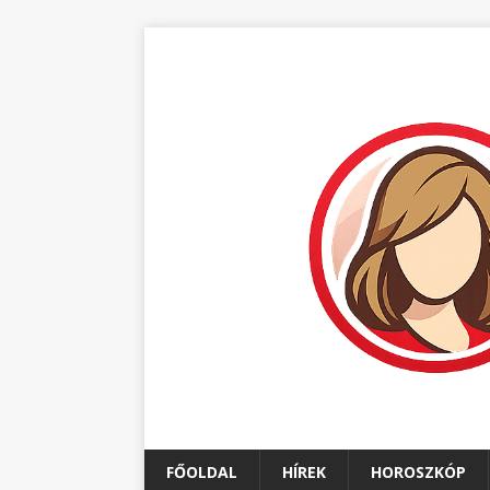
FŐOLDAL
HÍREK
HOROSZKÓP