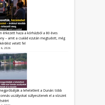
n érkezett haza a kórházból a 80 éves
ny – amit a család ezután megtudott, még
kérdést vetett fel
 6, 2026
megpróbálják a lehetetlent a Dunán: több
tonnás uszályokat süllyesztenek el a vízszint
éséért