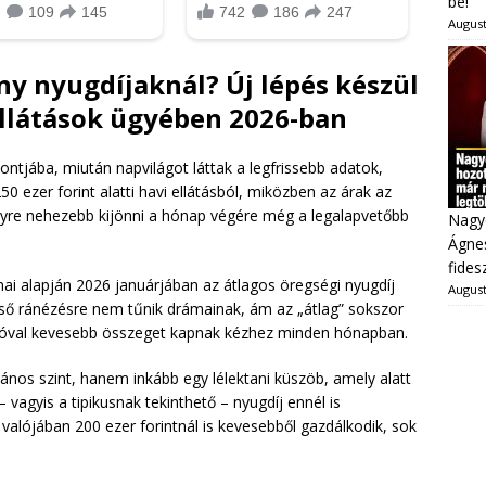
be!
August
ny nyugdíjaknál? Új lépés készül
 ellátások ügyében 2026-ban
ontjába, miután napvilágot láttak a legfrissebb adatok,
0 ezer forint alatti havi ellátásból, miközben az árak az
gyre nehezebb kijönni a hónap végére még a legalapvetőbb
Nagy
Ágnes
fides
ámai alapján 2026 januárjában az átlagos öregségi nyugdíj
August
első ránézésre nem tűnik drámainak, ám az „átlag” sokszor
l jóval kevesebb összeget kapnak kézhez minden hónapban.
lános szint, hanem inkább egy lélektani küszöb, amely alatt
 vagyis a tipikusnak tekinthető – nyugdíj ennél is
 valójában 200 ezer forintnál is kevesebből gazdálkodik, sok