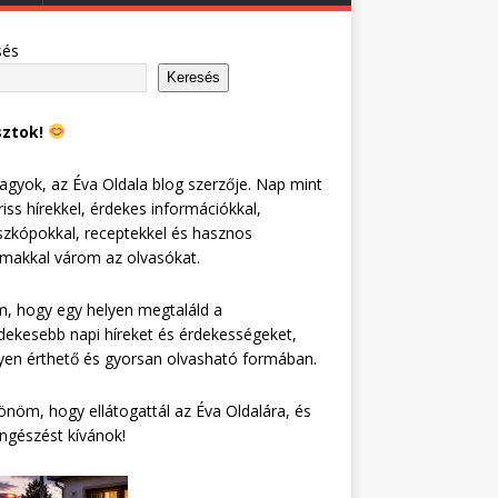
sés
Keresés
sztok!
agyok, az Éva Oldala blog szerzője. Nap mint
riss hírekkel, érdekes információkkal,
zkópokkal, receptekkel és hasznos
lmakkal várom az olvasókat.
, hogy egy helyen megtaláld a
dekesebb napi híreket és érdekességeket,
en érthető és gyorsan olvasható formában.
nöm, hogy ellátogattál az Éva Oldalára, és
ngészést kívánok!