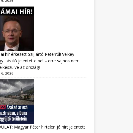
 6, 2026
i hír érkezett Szijjártó Péterről! Velkey
y László jelentette be! – erre sajnos nem
felkészülve az ország!
 6, 2026
LAT: Magyar Péter hirtelen jó hírt jelentett