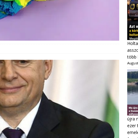
Holta
asszo
több 
August
újra 
ezer 
emel