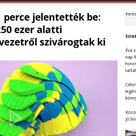
erce jelentették be:
Kere
0 ezer alatti
Szia
vezetről szivárogtak ki
Éva v
nap f
horos
tarta
Célom
legér
könny
Köszö
jó bö