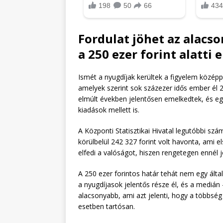
Fordulat jöhet az alacso
a 250 ezer forint alatti
Ismét a nyugdíjak kerültek a figyelem középp
amelyek szerint sok százezer idős ember él 25
elmúlt években jelentősen emelkedtek, és e
kiadások mellett is.
A Központi Statisztikai Hivatal legutóbbi sz
körülbelül 242 327 forint volt havonta, ami 
elfedi a valóságot, hiszen rengetegen enné
A 250 ezer forintos határ tehát nem egy álta
a nyugdíjasok jelentős része él, és a medián –
alacsonyabb, ami azt jelenti, hogy a többség
esetben tartósan.