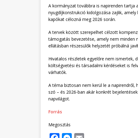
A kormányzat továbbra is napirenden tartja a
nyugdíjkonstrukció kidolgozása zajlik, amely k
kapókat célozná meg 2026 során.
A tervek között szerepelhet célzott kompenzác
támogatás bevezetése, amely nem minden n
ellátásban részesülők helyzetét próbálná javít
Hivatalos részletek egyelőre nem ismertek, d
költségvetési és társadalmi kérdéseket is fe
várhatók.
A téma biztosan nem kerül le a napirendről
szó – és 2026-ban akár konkrét bejelentések i
napvilágot.
Forrás
Megosztás
F
M
E