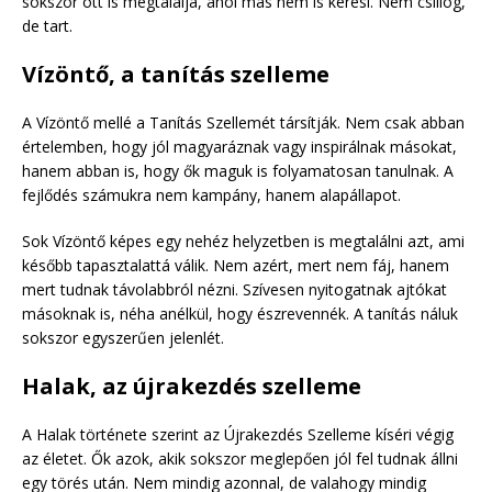
sokszor ott is megtalálja, ahol más nem is keresi. Nem csillog,
de tart.
Vízöntő, a tanítás szelleme
A Vízöntő mellé a Tanítás Szellemét társítják. Nem csak abban
értelemben, hogy jól magyaráznak vagy inspirálnak másokat,
hanem abban is, hogy ők maguk is folyamatosan tanulnak. A
fejlődés számukra nem kampány, hanem alapállapot.
Sok Vízöntő képes egy nehéz helyzetben is megtalálni azt, ami
később tapasztalattá válik. Nem azért, mert nem fáj, hanem
mert tudnak távolabbról nézni. Szívesen nyitogatnak ajtókat
másoknak is, néha anélkül, hogy észrevennék. A tanítás náluk
sokszor egyszerűen jelenlét.
Halak, az újrakezdés szelleme
A Halak története szerint az Újrakezdés Szelleme kíséri végig
az életet. Ők azok, akik sokszor meglepően jól fel tudnak állni
egy törés után. Nem mindig azonnal, de valahogy mindig