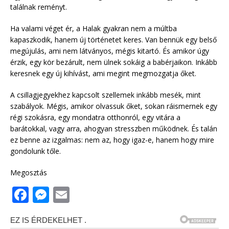
találnak reményt.
Ha valami véget ér, a Halak gyakran nem a múltba
kapaszkodik, hanem új történetet keres. Van bennük egy belső
megújulás, ami nem látványos, mégis kitartó. És amikor úgy
érzik, egy kör bezárult, nem ülnek sokáig a babérjaikon. Inkább
keresnek egy új kihívást, ami megint megmozgatja őket.
A csillagjegyekhez kapcsolt szellemek inkább mesék, mint
szabályok. Mégis, amikor olvassuk őket, sokan ráismernek egy
régi szokásra, egy mondatra otthonról, egy vitára a
barátokkal, vagy arra, ahogyan stresszben működnek. És talán
ez benne az izgalmas: nem az, hogy igaz-e, hanem hogy mire
gondolunk tőle.
Megosztás
F
M
E
a
e
m
c
ss
ai