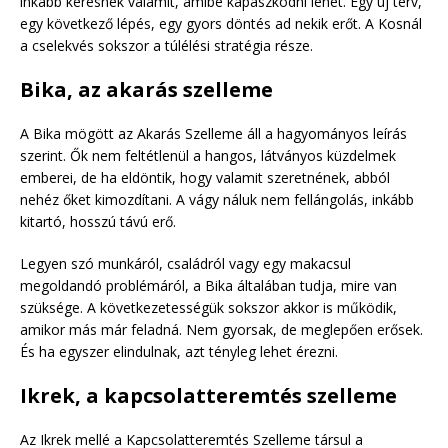
inkább keresnek valamit, amibe kapaszkodni lehet. Egy új terv,
egy következő lépés, egy gyors döntés ad nekik erőt. A Kosnál
a cselekvés sokszor a túlélési stratégia része.
Bika, az akarás szelleme
A Bika mögött az Akarás Szelleme áll a hagyományos leírás
szerint. Ők nem feltétlenül a hangos, látványos küzdelmek
emberei, de ha eldöntik, hogy valamit szeretnének, abból
nehéz őket kimozdítani. A vágy náluk nem fellángolás, inkább
kitartó, hosszú távú erő.
Legyen szó munkáról, családról vagy egy makacsul
megoldandó problémáról, a Bika általában tudja, mire van
szüksége. A következetességük sokszor akkor is működik,
amikor más már feladná. Nem gyorsak, de meglepően erősek.
És ha egyszer elindulnak, azt tényleg lehet érezni.
Ikrek, a kapcsolatteremtés szelleme
Az Ikrek mellé a Kapcsolatteremtés Szelleme társul a