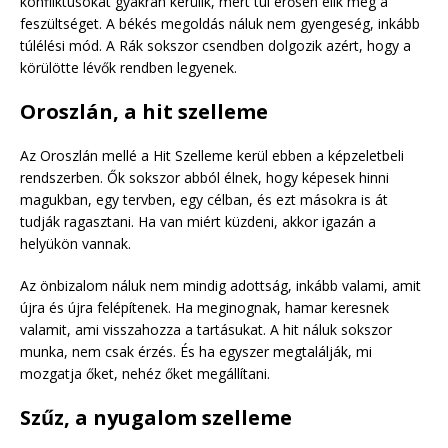
konfliktusokat gyakran kerülik, mert túl erősen élik meg a
feszültséget. A békés megoldás náluk nem gyengeség, inkább
túlélési mód. A Rák sokszor csendben dolgozik azért, hogy a
körülötte lévők rendben legyenek.
Oroszlán, a hit szelleme
Az Oroszlán mellé a Hit Szelleme kerül ebben a képzeletbeli
rendszerben. Ők sokszor abból élnek, hogy képesek hinni
magukban, egy tervben, egy célban, és ezt másokra is át
tudják ragasztani. Ha van miért küzdeni, akkor igazán a
helyükön vannak.
Az önbizalom náluk nem mindig adottság, inkább valami, amit
újra és újra felépítenek. Ha meginognak, hamar keresnek
valamit, ami visszahozza a tartásukat. A hit náluk sokszor
munka, nem csak érzés. És ha egyszer megtalálják, mi
mozgatja őket, nehéz őket megállítani.
Szűz, a nyugalom szelleme