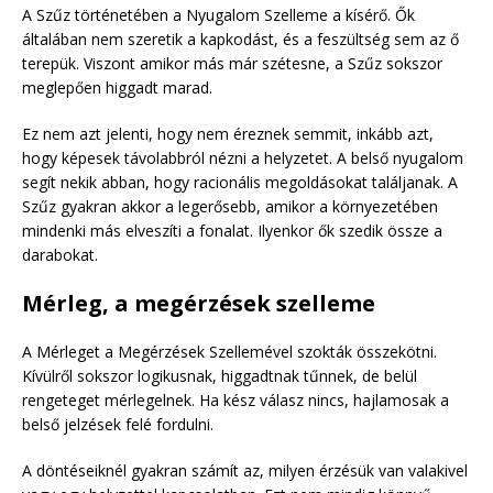
A Szűz történetében a Nyugalom Szelleme a kísérő. Ők
általában nem szeretik a kapkodást, és a feszültség sem az ő
terepük. Viszont amikor más már szétesne, a Szűz sokszor
meglepően higgadt marad.
Ez nem azt jelenti, hogy nem éreznek semmit, inkább azt,
hogy képesek távolabbról nézni a helyzetet. A belső nyugalom
segít nekik abban, hogy racionális megoldásokat találjanak. A
Szűz gyakran akkor a legerősebb, amikor a környezetében
mindenki más elveszíti a fonalat. Ilyenkor ők szedik össze a
darabokat.
Mérleg, a megérzések szelleme
A Mérleget a Megérzések Szellemével szokták összekötni.
Kívülről sokszor logikusnak, higgadtnak tűnnek, de belül
rengeteget mérlegelnek. Ha kész válasz nincs, hajlamosak a
belső jelzések felé fordulni.
A döntéseiknél gyakran számít az, milyen érzésük van valakivel