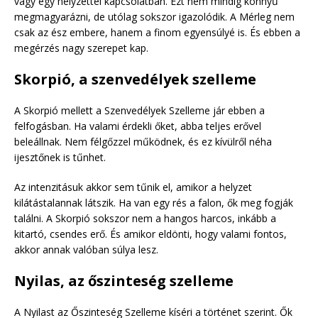
vagy egy helyzettel kapcsolatban. Ezt nem mindig könnyű
megmagyarázni, de utólag sokszor igazolódik. A Mérleg nem
csak az ész embere, hanem a finom egyensúlyé is. És ebben a
megérzés nagy szerepet kap.
Skorpió, a szenvedélyek szelleme
A Skorpió mellett a Szenvedélyek Szelleme jár ebben a
felfogásban. Ha valami érdekli őket, abba teljes erővel
beleállnak. Nem félgőzzel működnek, és ez kívülről néha
ijesztőnek is tűnhet.
Az intenzitásuk akkor sem tűnik el, amikor a helyzet
kilátástalannak látszik. Ha van egy rés a falon, ők meg fogják
találni. A Skorpió sokszor nem a hangos harcos, inkább a
kitartó, csendes erő. És amikor eldönti, hogy valami fontos,
akkor annak valóban súlya lesz.
Nyilas, az őszinteség szelleme
A Nyilast az Őszinteség Szelleme kíséri a történet szerint. Ők