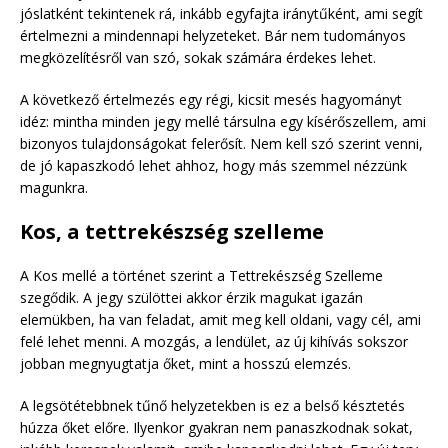
jóslatként tekintenek rá, inkább egyfajta iránytűként, ami segít
értelmezni a mindennapi helyzeteket. Bár nem tudományos
megközelítésről van szó, sokak számára érdekes lehet.
A következő értelmezés egy régi, kicsit mesés hagyományt
idéz: mintha minden jegy mellé társulna egy kísérőszellem, ami
bizonyos tulajdonságokat felerősít. Nem kell szó szerint venni,
de jó kapaszkodó lehet ahhoz, hogy más szemmel nézzünk
magunkra.
Kos, a tettrekészség szelleme
A Kos mellé a történet szerint a Tettrekészség Szelleme
szegődik. A jegy szülöttei akkor érzik magukat igazán
elemükben, ha van feladat, amit meg kell oldani, vagy cél, ami
felé lehet menni. A mozgás, a lendület, az új kihívás sokszor
jobban megnyugtatja őket, mint a hosszú elemzés.
A legsötétebbnek tűnő helyzetekben is ez a belső késztetés
húzza őket előre. Ilyenkor gyakran nem panaszkodnak sokat,