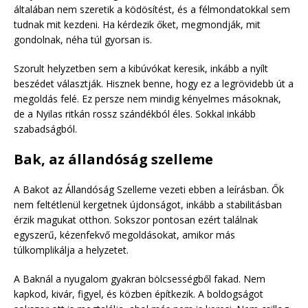
általában nem szeretik a ködösítést, és a félmondatokkal sem
tudnak mit kezdeni. Ha kérdezik őket, megmondják, mit
gondolnak, néha túl gyorsan is.
Szorult helyzetben sem a kibúvókat keresik, inkább a nyílt
beszédet választják. Hisznek benne, hogy ez a legrövidebb út a
megoldás felé. Ez persze nem mindig kényelmes másoknak,
de a Nyilas ritkán rossz szándékból éles. Sokkal inkább
szabadságból.
Bak, az állandóság szelleme
A Bakot az Állandóság Szelleme vezeti ebben a leírásban. Ők
nem feltétlenül kergetnek újdonságot, inkább a stabilitásban
érzik magukat otthon. Sokszor pontosan ezért találnak
egyszerű, kézenfekvő megoldásokat, amikor más
túlkomplikálja a helyzetet.
A Baknál a nyugalom gyakran bölcsességből fakad. Nem
kapkod, kivár, figyel, és közben építkezik. A boldogságot