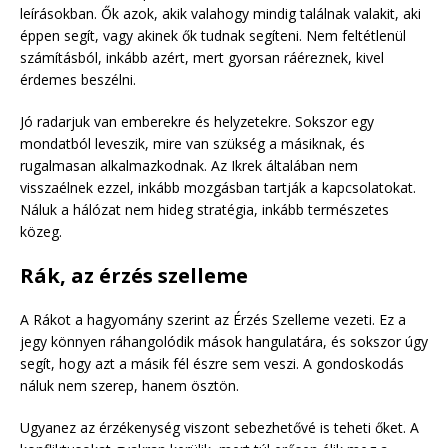
leírásokban. Ők azok, akik valahogy mindig találnak valakit, aki
éppen segít, vagy akinek ők tudnak segíteni. Nem feltétlenül
számításból, inkább azért, mert gyorsan ráéreznek, kivel
érdemes beszélni.
Jó radarjuk van emberekre és helyzetekre. Sokszor egy
mondatból leveszik, mire van szükség a másiknak, és
rugalmasan alkalmazkodnak. Az Ikrek általában nem
visszaélnek ezzel, inkább mozgásban tartják a kapcsolatokat.
Náluk a hálózat nem hideg stratégia, inkább természetes
közeg.
Rák, az érzés szelleme
A Rákot a hagyomány szerint az Érzés Szelleme vezeti. Ez a
jegy könnyen ráhangolódik mások hangulatára, és sokszor úgy
segít, hogy azt a másik fél észre sem veszi. A gondoskodás
náluk nem szerep, hanem ösztön.
Ugyanez az érzékenység viszont sebezhetővé is teheti őket. A