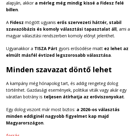
alapján, akkor
a mérleg még mindig kissé a Fidesz felé
billen
.
A
Fidesz
mögött ugyanis
erős szervezeti háttér, stabil
szavazóbázis és komoly választási tapasztalat áll
, ami a
magyar választási rendszerben komoly előnyt jelenthet.
Ugyanakkor a
TISZA Párt
gyors erősödése miatt
ez lehet az
elmúlt másfél évtized legszorosabb választása
.
Minden szavazat döntő lehet
A kampány még hónapokig tart, és addig rengeteg dolog
történhet. Gazdasági események, politikai viták vagy akár egy
váratlan botrány is
teljesen átírhatja az erőviszonyokat
.
Egy dolog viszont már most biztos:
a 2026-os választás
minden eddiginél nagyobb figyelmet kap majd
Magyarországon
.
forrás