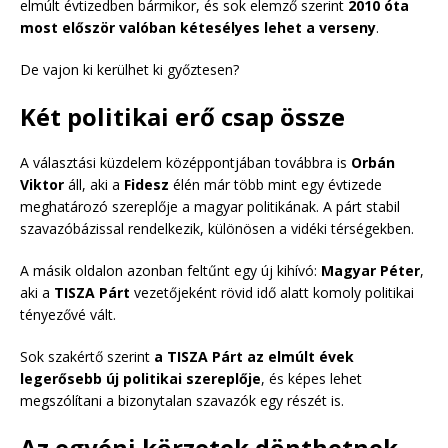
elmúlt évtizedben bármikor, és sok elemző szerint
2010 óta
most először valóban kétesélyes lehet a verseny
.
De vajon ki kerülhet ki győztesen?
Két politikai erő csap össze
A választási küzdelem középpontjában továbbra is
Orbán
Viktor
áll, aki a
Fidesz
élén már több mint egy évtizede
meghatározó szereplője a magyar politikának. A párt stabil
szavazóbázissal rendelkezik, különösen a vidéki térségekben.
A másik oldalon azonban feltűnt egy új kihívó:
Magyar Péter
,
aki a
TISZA Párt
vezetőjeként rövid idő alatt komoly politikai
tényezővé vált.
Sok szakértő szerint
a TISZA Párt az elmúlt évek
legerősebb új politikai szereplője
, és képes lehet
megszólítani a bizonytalan szavazók egy részét is.
Az egyéni körzetek dönthetnek