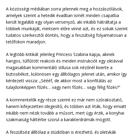
A közösségi médiában sorra jelennek meg a hozzászólások,
amelyek szerint a hetedik évadban ismét minden csapatba
került legalább egy olyan versenyző, aki inkább hátráltatja a
többiek munkáját, mintsem előre vinné azt, és ez sokak szerint
tudatos szerkesztői döntés, hogy a feszültség folyamatosan a
tetőfokon maradjon.
A legtöbb kritikát jelenleg Princess Szabina kapja, akinek
hangos, túlfűtött reakciói és minden instrukciót egy oktávval
magasabban kommentáló stílusa sok nézőnél kiverte a
biztosítékot, különösen egy állítólagos jelenet után, amikor így
kérdezett vissza: „Séééf, de akkor most a konfitálás az
tulajdonképpen főzés… vagy nem főzés… vagy félig főzés?”
A kommentelők egy része szerint ez már nem szórakoztató,
hanem kifejezetten idegesítő, és többen azt írták, hogy emiatt
inkább nem nézik tovább a műsort, mert úgy érzik, a konyhai
szakmaiság háttérbe szorul a karakterdrámák mögött.
A feszültség állítólag a stúdióban is érezhető, és pletykák