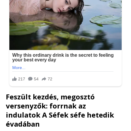
Feszült kezdés, megosztó
versenyzők: forrnak az
indulatok
A Séfek séfe
hetedik
évadában