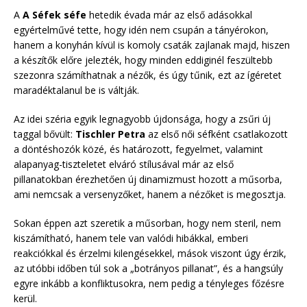
A
A Séfek séfe
hetedik évada már az első adásokkal
egyértelművé tette, hogy idén nem csupán a tányérokon,
hanem a konyhán kívül is komoly csaták zajlanak majd, hiszen
a készítők előre jelezték, hogy minden eddiginél feszültebb
szezonra számíthatnak a nézők, és úgy tűnik, ezt az ígéretet
maradéktalanul be is váltják.
Az idei széria egyik legnagyobb újdonsága, hogy a zsűri új
taggal bővült:
Tischler Petra
az első női séfként csatlakozott
a döntéshozók közé, és határozott, fegyelmet, valamint
alapanyag-tiszteletet elváró stílusával már az első
pillanatokban érezhetően új dinamizmust hozott a műsorba,
ami nemcsak a versenyzőket, hanem a nézőket is megosztja.
Sokan éppen azt szeretik a műsorban, hogy nem steril, nem
kiszámítható, hanem tele van valódi hibákkal, emberi
reakciókkal és érzelmi kilengésekkel, mások viszont úgy érzik,
az utóbbi időben túl sok a „botrányos pillanat”, és a hangsúly
egyre inkább a konfliktusokra, nem pedig a tényleges főzésre
kerül.