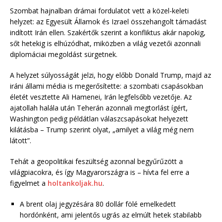
Szombat hajnalban drámai fordulatot vett a közel-keleti
helyzet: az Egyesült Államok és Izrael összehangolt támadást
indított Irán ellen. Szakértők szerint a konfliktus akár napokig,
sőt hetekig is elhúzódhat, miközben a világ vezetői azonnali
diplomáciai megoldást sürgetnek.
A helyzet súlyosságát jelzi, hogy előbb Donald Trump, majd az
iráni állami média is megerősítette: a szombati csapásokban
életét vesztette Ali Hamenei, Irán legfelsőbb vezetője. Az
ajatollah halála után Teherán azonnali megtorlást ígért,
Washington pedig példátlan válaszcsapásokat helyezett
kilátásba – Trump szerint olyat, „amilyet a világ még nem
látott”.
Tehát a geopolitikai feszültség azonnal begyűrűzött a
világpiacokra, és így Magyarországra is – hívta fel erre a
figyelmet a
holtankoljak.hu
.
A brent olaj jegyzésára 80 dollár fölé emelkedett
hordónként, ami jelentős ugrás az elmúlt hetek stabilabb