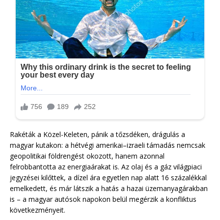
Rakéták a Közel-Keleten, pánik a tőzsdéken, drágulás a
magyar kutakon: a hétvégi amerikai–izraeli támadás nemcsak
geopolitikai földrengést okozott, hanem azonnal
felrobbantotta az energiaárakat is. Az olaj és a gáz világpiaci
jegyzései kilőttek, a dízel ára egyetlen nap alatt 16 százalékkal
emelkedett, és már látszik a hatás a hazai üzemanyagárakban
is – a magyar autósok napokon belül megérzik a konfliktus
következményeit.