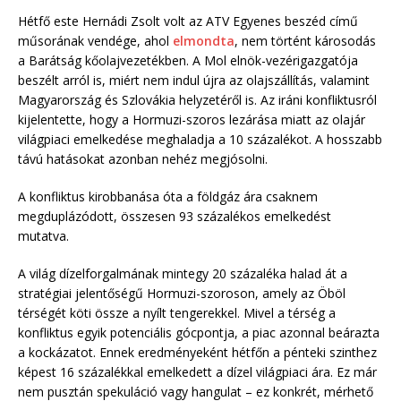
Hétfő este Hernádi Zsolt volt az ATV Egyenes beszéd című
műsorának vendége, ahol
elmondta
, nem történt károsodás
a Barátság kőolajvezetékben. A Mol elnök-vezérigazgatója
beszélt arról is, miért nem indul újra az olajszállítás, valamint
Magyarország és Szlovákia helyzetéről is. Az iráni konfliktusról
kijelentette, hogy a Hormuzi-szoros lezárása miatt az olajár
világpiaci emelkedése meghaladja a 10 százalékot. A hosszabb
távú hatásokat azonban nehéz megjósolni.
A konfliktus kirobbanása óta a földgáz ára csaknem
megduplázódott, összesen 93 százalékos emelkedést
mutatva.
A világ dízelforgalmának mintegy 20 százaléka halad át a
stratégiai jelentőségű Hormuzi-szoroson, amely az Öböl
térségét köti össze a nyílt tengerekkel. Mivel a térség a
konfliktus egyik potenciális gócpontja, a piac azonnal beárazta
a kockázatot. Ennek eredményeként hétfőn a pénteki szinthez
képest 16 százalékkal emelkedett a dízel világpiaci ára. Ez már
nem pusztán spekuláció vagy hangulat – ez konkrét, mérhető