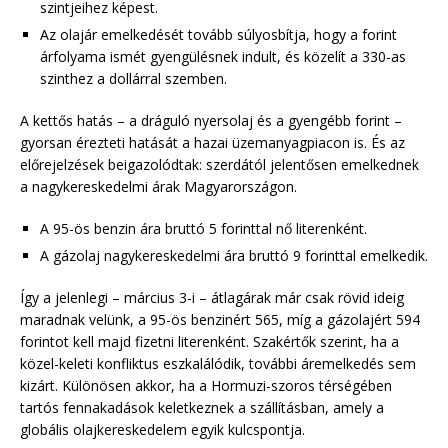
szintjeihez képest.
Az olajár emelkedését tovább súlyosbítja, hogy a forint
árfolyama ismét gyengülésnek indult, és közelít a 330-as
szinthez a dollárral szemben.
A kettős hatás – a dráguló nyersolaj és a gyengébb forint –
gyorsan érezteti hatását a hazai üzemanyagpiacon is. És az
előrejelzések beigazolódtak: szerdától jelentősen emelkednek
a nagykereskedelmi árak Magyarországon.
A 95-ös benzin ára bruttó 5 forinttal nő literenként.
A gázolaj nagykereskedelmi ára bruttó 9 forinttal emelkedik.
Így a jelenlegi – március 3-i – átlagárak már csak rövid ideig
maradnak velünk, a 95-ös benzinért 565, míg a gázolajért 594
forintot kell majd fizetni literenként. Szakértők szerint, ha a
közel-keleti konfliktus eszkalálódik, további áremelkedés sem
kizárt. Különösen akkor, ha a Hormuzi-szoros térségében
tartós fennakadások keletkeznek a szállításban, amely a
globális olajkereskedelem egyik kulcspontja.