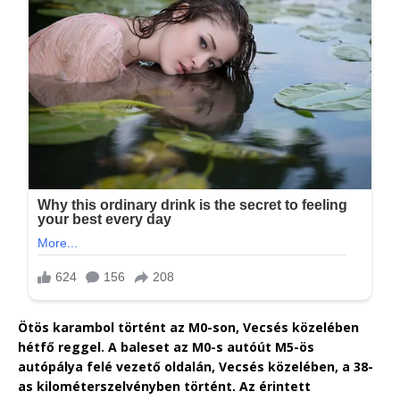
Ötös karambol történt az M0-son, Vecsés közelében
hétfő reggel. A baleset az M0-s autóút M5-ös
autópálya felé vezető oldalán, Vecsés közelében, a 38-
as kilométerszelvényben történt. Az érintett