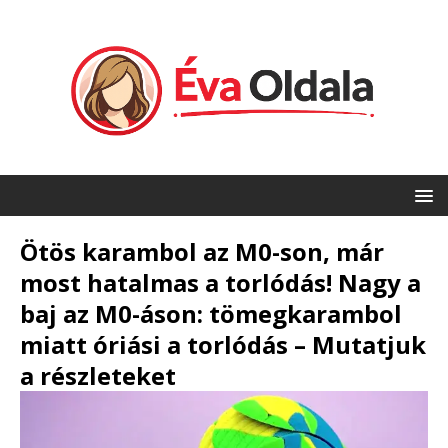
Ötös karambol az M0-son, már
most hatalmas a torlódás! Nagy a
baj az M0-áson: tömegkarambol
miatt óriási a torlódás – Mutatjuk
a részleteket