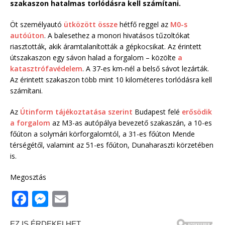
szakaszon hatalmas torlódásra kell számítani.
Öt személyautó
ütközött össze
hétfő reggel az
M0-s
autóúton
. A balesethez a monori hivatásos tűzoltókat
riasztották, akik áramtalanították a gépkocsikat. Az érintett
útszakaszon egy sávon halad a forgalom – közölte
a
katasztrófavédelem
. A 37-es km-nél a belső sávot lezárták.
Az érintett szakaszon több mint 10 kilométeres torlódásra kell
számítani.
Az
Útinform tájékoztatása szerint
Budapest felé
erősödik
a forgalom
az M3-as autópálya bevezető szakaszán, a 10-es
főúton a solymári körforgalomtól, a 31-es főúton Mende
térségétől, valamint az 51-es főúton, Dunaharaszti körzetében
is.
Megosztás
F
M
E
a
e
m