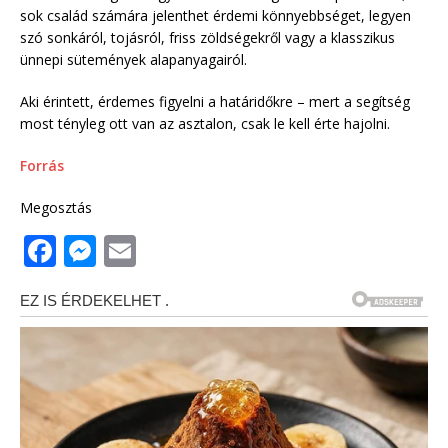
sok család számára jelenthet érdemi könnyebbséget, legyen
szó sonkáról, tojásról, friss zöldségekről vagy a klasszikus
ünnepi sütemények alapanyagairól.
Aki érintett, érdemes figyelni a határidőkre – mert a segítség
most tényleg ott van az asztalon, csak le kell érte hajolni.
Forrás
Megosztás
F
M
E
a
e
m
c
ss
ai
e
e
l
b
n
o
g
o
e