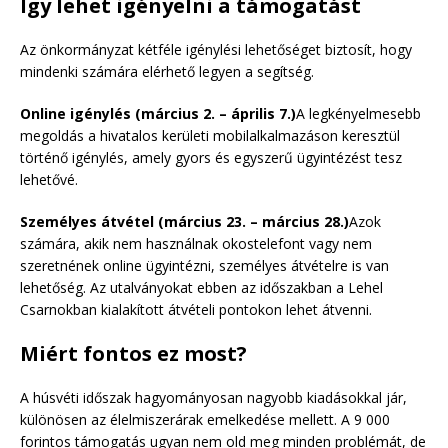
Így lehet igényelni a támogatást
Az önkormányzat kétféle igénylési lehetőséget biztosít, hogy
mindenki számára elérhető legyen a segítség.
Online igénylés (március 2. – április 7.)
A legkényelmesebb
megoldás a hivatalos kerületi mobilalkalmazáson keresztül
történő igénylés, amely gyors és egyszerű ügyintézést tesz
lehetővé.
Személyes átvétel (március 23. – március 28.)
Azok
számára, akik nem használnak okostelefont vagy nem
szeretnének online ügyintézni, személyes átvételre is van
lehetőség. Az utalványokat ebben az időszakban a Lehel
Csarnokban kialakított átvételi pontokon lehet átvenni.
Miért fontos ez most?
A húsvéti időszak hagyományosan nagyobb kiadásokkal jár,
különösen az élelmiszerárak emelkedése mellett. A 9 000
forintos támogatás ugyan nem old meg minden problémát, de