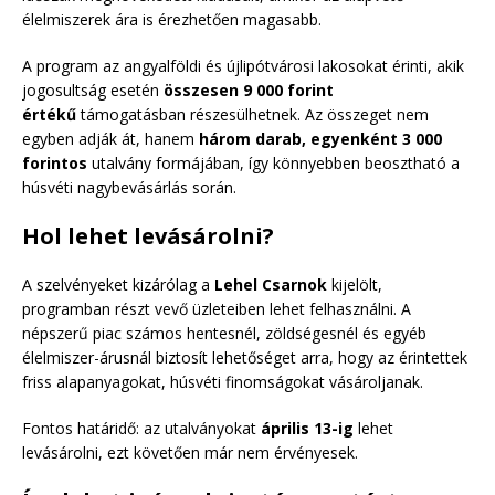
élelmiszerek ára is érezhetően magasabb.
A program az angyalföldi és újlipótvárosi lakosokat érinti, akik
jogosultság esetén
összesen 9 000 forint
értékű
támogatásban részesülhetnek. Az összeget nem
egyben adják át, hanem
három darab, egyenként 3 000
forintos
utalvány formájában, így könnyebben beosztható a
húsvéti nagybevásárlás során.
Hol lehet levásárolni?
A szelvényeket kizárólag a
Lehel Csarnok
kijelölt,
programban részt vevő üzleteiben lehet felhasználni. A
népszerű piac számos hentesnél, zöldségesnél és egyéb
élelmiszer-árusnál biztosít lehetőséget arra, hogy az érintettek
friss alapanyagokat, húsvéti finomságokat vásároljanak.
Fontos határidő: az utalványokat
április 13-ig
lehet
levásárolni, ezt követően már nem érvényesek.