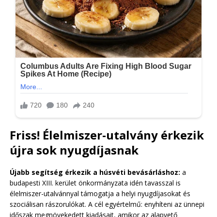
Friss! Élelmiszer-utalvány érkezik
újra sok nyugdíjasnak
Újabb segítség érkezik a húsvéti bevásárláshoz:
a
budapesti XIII. kerület önkormányzata idén tavasszal is
élelmiszer-utalvánnyal támogatja a helyi nyugdíjasokat és
szociálisan rászorulókat. A cél egyértelmű: enyhíteni az ünnepi
időszak megnövekedett kiadásait, amikor az alapvető