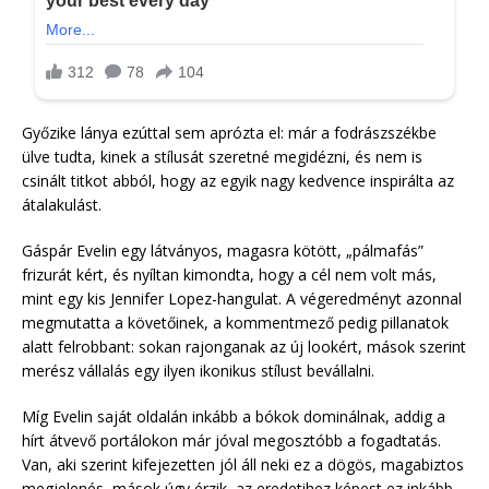
Győzike lánya ezúttal sem aprózta el: már a fodrászszékbe
ülve tudta, kinek a stílusát szeretné megidézni, és nem is
csinált titkot abból, hogy az egyik nagy kedvence inspirálta az
átalakulást.
Gáspár Evelin egy látványos, magasra kötött, „pálmafás”
frizurát kért, és nyíltan kimondta, hogy a cél nem volt más,
mint egy kis Jennifer Lopez-hangulat. A végeredményt azonnal
megmutatta a követőinek, a kommentmező pedig pillanatok
alatt felrobbant: sokan rajonganak az új lookért, mások szerint
merész vállalás egy ilyen ikonikus stílust bevállalni.
Míg Evelin saját oldalán inkább a bókok dominálnak, addig a
hírt átvevő portálokon már jóval megosztóbb a fogadtatás.
Van, aki szerint kifejezetten jól áll neki ez a dögös, magabiztos
megjelenés, mások úgy érzik, az eredetihez képest ez inkább