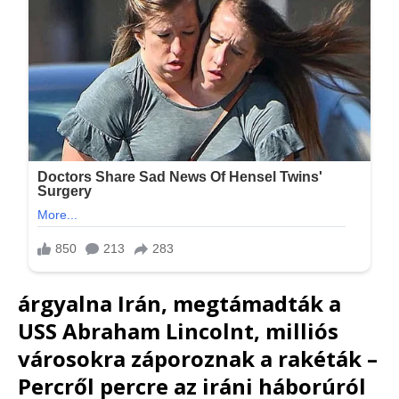
árgyalna Irán, megtámadták a
USS Abraham Lincolnt, milliós
városokra záporoznak a rakéták –
Percről percre az iráni háborúról