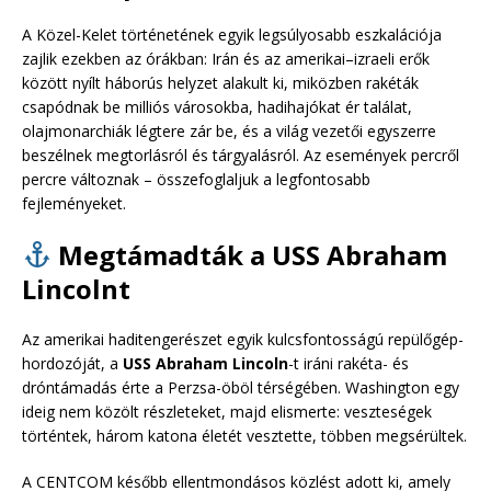
A Közel-Kelet történetének egyik legsúlyosabb eszkalációja
zajlik ezekben az órákban: Irán és az amerikai–izraeli erők
között nyílt háborús helyzet alakult ki, miközben rakéták
csapódnak be milliós városokba, hadihajókat ér találat,
olajmonarchiák légtere zár be, és a világ vezetői egyszerre
beszélnek megtorlásról és tárgyalásról. Az események percről
percre változnak – összefoglaljuk a legfontosabb
fejleményeket.
Megtámadták a USS Abraham
Lincolnt
Az amerikai haditengerészet egyik kulcsfontosságú repülőgép-
hordozóját, a
USS Abraham Lincoln
-t iráni rakéta- és
dróntámadás érte a Perzsa-öböl térségében. Washington egy
ideig nem közölt részleteket, majd elismerte: veszteségek
történtek, három katona életét vesztette, többen megsérültek.
A CENTCOM később ellentmondásos közlést adott ki, amely