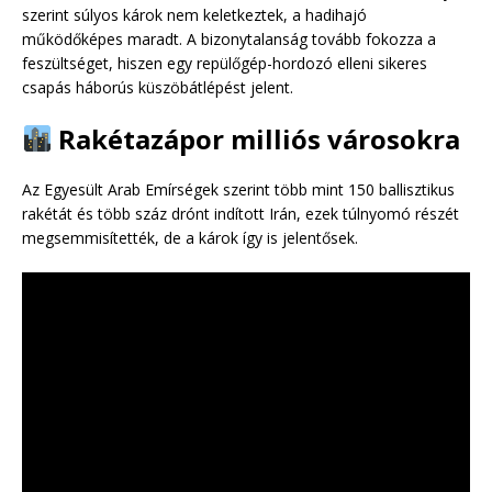
szerint súlyos károk nem keletkeztek, a hadihajó
működőképes maradt. A bizonytalanság tovább fokozza a
feszültséget, hiszen egy repülőgép-hordozó elleni sikeres
csapás háborús küszöbátlépést jelent.
Rakétazápor milliós városokra
Az Egyesült Arab Emírségek szerint több mint 150 ballisztikus
rakétát és több száz drónt indított Irán, ezek túlnyomó részét
megsemmisítették, de a károk így is jelentősek.