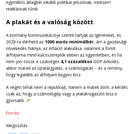
egymilliós átlagbér inkább politikai jelszónak, mintsem
realitásnak tűnik.
A plakát és a valóság között
A kormány kommunikációja szerint tartják az ígéreteket, és
2028-ra elérhető az
1000 eurós minimálbér
, ám a gazdasági
növekedés hiánya, az infláció alakulása, valamint a forint
árfolyama mind kulcsszereplők ebben az egyenletben, és ha
nem jön össze a szükséges
4,1 százalékos
GDP-bővülés,
akkor marad az újratárgyalás, a számolgatás – és a remény,
hogy legalább az árfolyam kegyes lesz.
A végén tehát nem a repülőrajt, hanem a matek dönt: a kérdés
csak az, hogy a számológép vagy a plakátragasztó lesz-e
gyorsabb.
Forrás
Megosztás