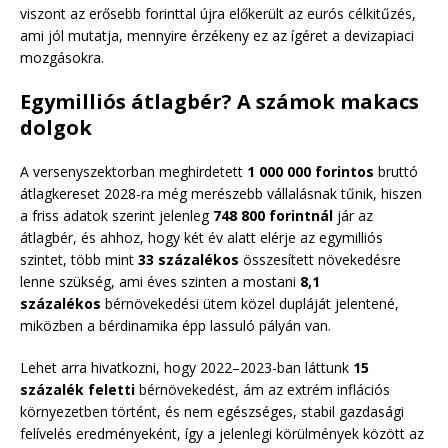
viszont az erősebb forinttal újra előkerült az eurós célkitűzés,
ami jól mutatja, mennyire érzékeny ez az ígéret a devizapiaci
mozgásokra.
Egymilliós átlagbér? A számok makacs
dolgok
A versenyszektorban meghirdetett
1 000 000 forintos
bruttó
átlagkereset 2028-ra még merészebb vállalásnak tűnik, hiszen
a friss adatok szerint jelenleg
748 800 forintnál
jár az
átlagbér, és ahhoz, hogy két év alatt elérje az egymilliós
szintet, több mint
33 százalékos
összesített növekedésre
lenne szükség, ami éves szinten a mostani
8,1
százalékos
bérnövekedési ütem közel dupláját jelentené,
miközben a bérdinamika épp lassuló pályán van.
Lehet arra hivatkozni, hogy 2022–2023-ban láttunk
15
százalék feletti
bérnövekedést, ám az extrém inflációs
környezetben történt, és nem egészséges, stabil gazdasági
felívelés eredményeként, így a jelenlegi körülmények között az