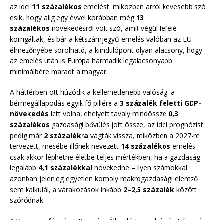
az idei
11 százalékos
emelést, miközben arról kevesebb szó
esik, hogy alig egy évvel korábban még
13
százalékos
növekedésről volt szó, amit végül lefelé
korrigáltak, és bár a kétszámjegyű emelés valóban az EU
élmezőnyébe sorolható, a kiindulópont olyan alacsony, hogy
az emelés után is Európa harmadik legalacsonyabb
minimálbére maradt a magyar.
A háttérben ott húzódik a kellemetlenebb valóság: a
bérmegállapodás egyik fő pillére a
3 százalék feletti GDP-
növekedés
lett volna, ehelyett tavaly mindössze
0,3
százalékos
gazdasági bővülés jött össze, az idei prognózist
pedig már
2 százalékra
vágták vissza, miközben a 2027-re
tervezett, mesébe illőnek nevezett
14 százalékos
emelés
csak akkor léphetne életbe teljes mértékben, ha a gazdaság
legalább
4,1 százalékkal
növekedne – ilyen számokkal
azonban jelenleg egyetlen komoly makrogazdasági elemző
sem kalkulál, a várakozások inkább
2–2,5 százalék
között
szóródnak.