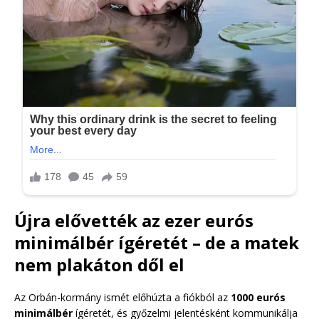
Újra elővették az ezer eurós
minimálbér ígéretét – de a matek
nem plakáton dől el
Az Orbán-kormány ismét előhúzta a fiókból az
1000 eurós
minimálbér
ígéretét, és győzelmi jelentésként kommunikálja