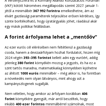
A Versenyszféra és a Kormány Állandó Konzultációs Fórumán
(VKF) kötött hároméves megállapodás szerint 2027. január 1-
jétől a minimálbér
367 992 forintra
emelkedhetne, ám az
elvárt gazdasági paraméterek teljesülése erősen kérdéses, így
szinte borítékolható, hogy újratárgyalás jöhet, ráadásul akár
egy másik politikai felállásban.
A forint árfolyama lehet a „mentőöv”
Az ezer eurós cél elérésében nem feltétlenül a gazdasági
csoda, hanem a devizaárfolyam hozhat fordulatot, hiszen míg
2024 végén
393–395 forintot
kellett adni egy euróért, addig
jelenleg
380 forint
környékén mozog a jegyzés, és ha ez a
szint tartós maradna, matematikailag könnyebben kijöhetne
az áhított
1000 eurós
minimálbér – még akkor is, ha forintban
a növekedés nem olyan látványos, mint ahogy azt a
kampányszlogenek sugallják.
Nem véletlen, hogy amikor az árfolyam korábban
406
forint
környékére gyengült, már arról beszéltek, hogy
inkább
400 ezer forintos
minimálbérrel számolnak, most