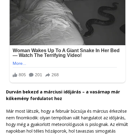
Durván bekezd a márciusi időjárás – a vasárnap már
kőkemény fordulatot hoz
Már most látszik, hogy a február búcsúja és március érkezése
nem finomkodik: olyan tempóban vált hangulatot az időjárás,
hogy még a gyakorlott meteorológusok is pislognak. Az elmúlt
napokban hol télies hózáporok, hol tavaszias simogatás