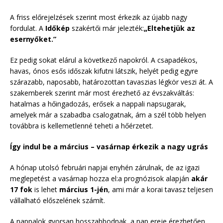
A friss előrejelzések szerint most érkezik az újabb nagy
fordulat. A
Időkép
szakértői már jelezték:
„Eltehetjük az
esernyőket.”
Ez pedig sokat elárul a következő napokról. A csapadékos,
havas, ónos esős időszak kifutni látszik, helyét pedig egyre
szárazabb, naposabb, határozottan tavaszias légkör veszi át. A
szakemberek szerint már most érezhető az évszakváltás:
hatalmas a hőingadozás, erősek a nappali napsugarak,
amelyek már a szabadba csalogatnak, ám a szél több helyen
továbbra is kellemetlenné teheti a hőérzetet.
Így indul be a március – vasárnap érkezik a nagy ugrás
A hónap utolsó februári napjai enyhén zárulnak, de az igazi
meglepetést a vasárnap hozza el:a prognózisok alapján
akár
17 fok
is lehet
március 1-jén
, ami már a korai tavasz teljesen
vállalható előszelének számít.
A nappalok gyorsan hosszabbodnak, a nap ereje érezhetően