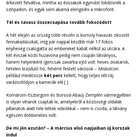
érkezett felváltva, mintha az évszakok egymást lökdösnék a
színpadon, és egyik sem akarná elengedni a mikrofont.
Tél és tavasz összecsapása tovább fokozódott
A hét elején az ország több részén is komoly havazás okozott
fennakadásokat, míg pár nappal később már 17 fokos
enyheség csalogatta az embereket kabát nélkül az utcára. A
két évszak közti huzavona pedig nem csupán látványos,
hanem helyenként igencsak zavarba ejtő volt: heves zivatarok,
hirtelen lezúduló hó, fehérre festett városok – Miskolcon
például mindössze
két perc
kellett, hogy teljes téli táj
varázsolódjon a kamerák elé.[ ]
Komárom-Esztergom és Borsod-Abaúj-Zemplén vármegyében
is olyan viharok csaptak le, amelyekről a közösségi oldalak
pillanatok alatt tele lettek videókkal – nem is csoda, a látvány
egészen döbbenetes volt.
De mi jön ezután? – A március első napjaiban új korszak
indul