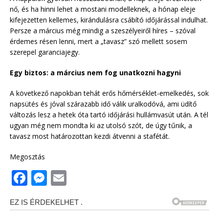
nő, és ha hinni lehet a mostani modelleknek, a hónap eleje
kifejezetten kellemes, kirándulásra csábító időjárással indulhat.
Persze a március még mindig a szeszélyeiről híres – szóval
érdemes résen lenni, mert a „tavasz” szó mellett sosem
szerepel garanciajegy.
Egy biztos: a március nem fog unatkozni hagyni
A következő napokban tehát erős hőmérséklet-emelkedés, sok
napsütés és jóval szárazabb idő válik uralkodóvá, ami üdítő
változás lesz a hetek óta tartó időjárási hullámvasút után. A tél
ugyan még nem mondta ki az utolsó szót, de úgy tűnik, a
tavasz most határozottan kezdi átvenni a stafétát.
Megosztás
F
M
E
a
e
m
c
ss
ai