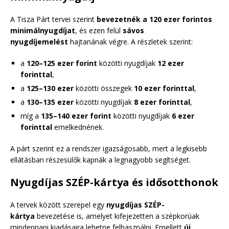
A Tisza Párt tervei szerint
bevezetnék a 120 ezer forintos
minimálnyugdíjat
, és ezen felül
sávos
nyugdíjemelést
hajtanának végre. A részletek szerint:
a
120–125 ezer forint
közötti nyugdíjak
12 ezer
forinttal
,
a
125–130 ezer
közötti összegek
10 ezer forinttal
,
a
130–135 ezer
közötti nyugdíjak
8 ezer forinttal
,
míg a
135–140 ezer forint
közötti nyugdíjak
6 ezer
forinttal
emelkednének.
A párt szerint ez a rendszer igazságosabb, mert a legkisebb
ellátásban részesülők kapnák a legnagyobb segítséget.
Nyugdíjas SZÉP-kártya és idősotthonok
A tervek között szerepel egy
nyugdíjas SZÉP-
kártya
bevezetése is, amelyet kifejezetten a szépkorúak
mindennapi kiadásaira lehetne felhasználni. Emellett
új