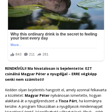
RENDKÍVÜLI! Ma hivatalosan is bejelentette: EZT
csinálná Magyar Péter a nyugdíjjal – ERRE végképp
senki nem számított!
Kedden olyan bejelentés hangzott el, amely azonnal felkavarta
a közéletet:
Magyar Péter
nyilvánosan ismertette, hogyan
alakítaná át a nyugdíjrendszert a
Tisza Párt
, ha kormányra
kerülne. A program fókuszában a nyugdíjasok mindennapjait
közvetlenül érintő, kézzelfogható változtatások állnak – több