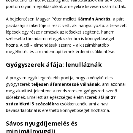
ponton olyan megoldásokkal, amelyekre kevesen számítottak.
A bejelentésen Magyar Péter mellett
Kármán András
, a párt
gazdasági szakértője is részt vett, aki hangsúlyozta: a tervezett
lépések egy része nemcsak az időseket segítené, hanem
szélesebb társadalmi rétegek számára is könnyebbséget
hozna. A cél – elmondásuk szerint – a kiszámíthatóbb
megélhetés és a mindennapi terhek érdemi csökkentése.
Gyógyszerek áfája: lenulláznák
A program egyik legerősebb pontja, hogy a vényköteles
gyógyszerek
teljesen áfamentessé válnának
, ami azonnali
megtakarítást jelentene a rendszeresen gyógyszert szedő
időseknek. Emellett az egészséges élelmiszerek áfáját
27
százalékról 5 százalékra
csökkentenék, ami a havi
bevásárlásoknál is érezhető könnyebbséget hozhatna.
Sávos nyugdíjemelés és
minimálnyugdíj