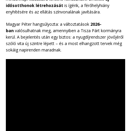
idősotthonok létrehozását
is ígérik, a férőhelyhiány
enyhítésére és az ellátás színvonalának javítására.
Magyar Péter hangsúlyozta: a változtatások
2026-
ban
valósulhatnak meg, amennyiben a Tisza Párt kormányra
kerül. A bejelentés után egy biztos: a nyugdíjrendszer jövőjéről
szóló vita új szintre lépett – és a most elhangzott tervek még
sokáig napirenden maradnak.