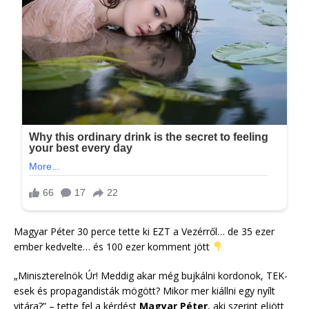
Magyar Péter 30 perce tette ki EZT a Vezérről… de 35 ezer
ember kedvelte… és 100 ezer komment jött
„Miniszterelnök Úr! Meddig akar még bujkálni kordonok, TEK-
esek és propagandisták mögött? Mikor mer kiállni egy nyílt
vitára?” – tette fel a kérdést
Magyar Péter
, aki szerint eljött