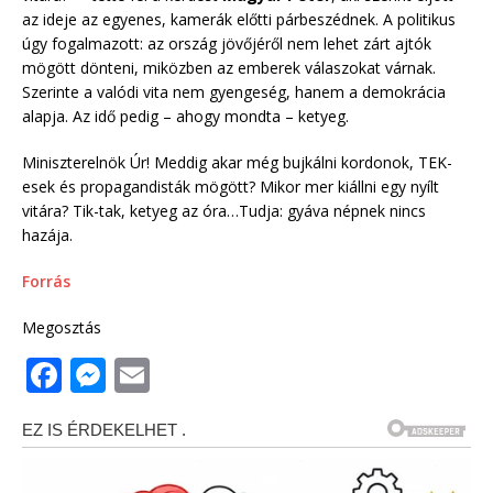
az ideje az egyenes, kamerák előtti párbeszédnek. A politikus
úgy fogalmazott: az ország jövőjéről nem lehet zárt ajtók
mögött dönteni, miközben az emberek válaszokat várnak.
Szerinte a valódi vita nem gyengeség, hanem a demokrácia
alapja. Az idő pedig – ahogy mondta – ketyeg.
Miniszterelnök Úr! Meddig akar még bujkálni kordonok, TEK-
esek és propagandisták mögött? Mikor mer kiállni egy nyílt
vitára? Tik-tak, ketyeg az óra…Tudja: gyáva népnek nincs
hazája.
Forrás
Megosztás
F
M
E
a
e
m
c
ss
ai
e
e
l