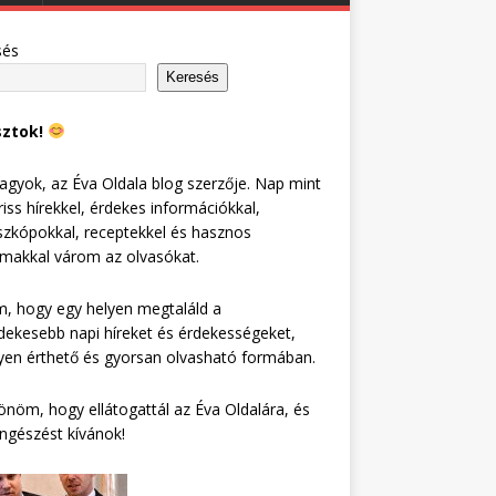
sés
Keresés
sztok!
agyok, az Éva Oldala blog szerzője. Nap mint
riss hírekkel, érdekes információkkal,
zkópokkal, receptekkel és hasznos
lmakkal várom az olvasókat.
, hogy egy helyen megtaláld a
dekesebb napi híreket és érdekességeket,
en érthető és gyorsan olvasható formában.
nöm, hogy ellátogattál az Éva Oldalára, és
ngészést kívánok!