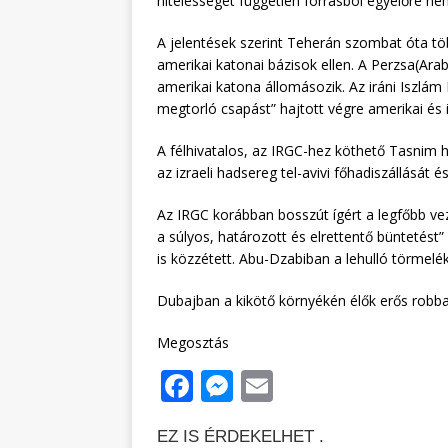
hitelességét független forrásból egyelőre ne
A jelentések szerint Teherán szombat óta tö
amerikai katonai bázisok ellen. A Perzsa(Ar
amerikai katona állomásozik. Az iráni Iszlám
megtorló csapást” hajtott végre amerikai és 
A félhivatalos, az IRGC-hez köthető Tasnim h
az izraeli hadsereg tel-avivi főhadiszállását é
Az IRGC korábban bosszút ígért a legfőbb vez
a súlyos, határozott és elrettentő büntetést”
is közzétett. Abu-Dzabiban a lehulló törmelé
Dubajban a kikötő környékén élők erős robb
Megosztás
F
M
E
a
e
m