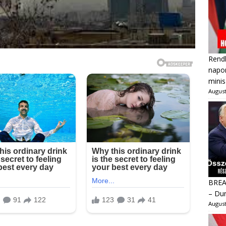
Rendk
napon
minis
August
BREAK
– Dur
August