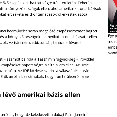
előző csapásokat hajtott végre Irán területén. Teherán
ott a környező országok ellen, ahol amerikai katonai bázisok
okat ért rakéta és dróntámadásokról érkeztek azóta
atonai hadművelet során megelőző csapássorozatot hajtott
Egy p
 és a környező országok – amerikai katonai bázisai – ellen
most 
szolt. Az iráni nemzetbiztonsági tanács a főváros
ember
August
t – számolt be róla a Taszním hírügynökség –, röviddel
csapásokat hajtott végre a síita állam ellen. Az izraeli
z akcióra. Az IDF közlése szerint a válaszlépés során
 Erők arról is beszámoltak, hogy Irán területéről Izrael
lévő amerikai bázis ellen
rról írt, hogy tűz keletkezett a dubaji Palm Jumeirah