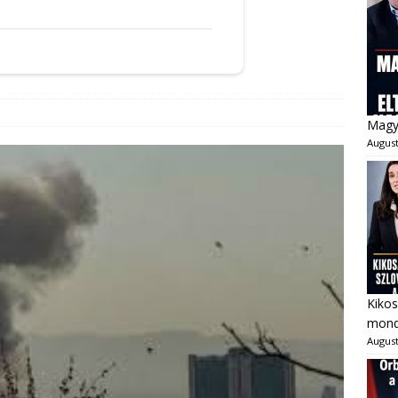
Magya
August
Kikos
mondo
August