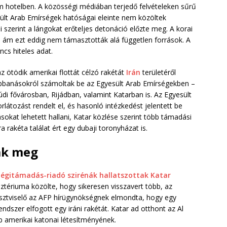
m hotelben. A közösségi médiában terjedő felvételeken sűrű
esült Arab Emírségek hatóságai eleinte nem közöltek
szerint a lángokat erőteljes detonáció előzte meg. A korai
, ám ezt eddig nem támasztották alá független források. A
ncs hiteles adat.
az ötödik amerikai flottát célzó rakétát
Irán
területéről
obbanásokról számoltak be az Egyesült Arab Emírségekben –
i fővárosban, Rijádban, valamint Katarban is. Az Egyesült
rlátozást rendelt el, és hasonló intézkedést jelentett be
ásokat lehetett hallani, Katar közlése szerint több támadási
ra rakéta találat ért egy dubaji toronyházat is.
ák meg
légitámadás-riadó szirénák hallatszottak Katar
ztériuma közölte, hogy sikeresen visszavert több, az
tisztviselő az AFP hírügynökségnek elmondta, hogy egy
dszer elfogott egy iráni rakétát. Katar ad otthont az Al
 amerikai katonai létesítményének.