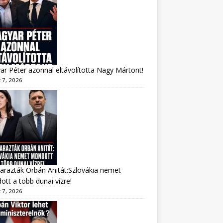
r Péter azonnal eltávolította Nagy Mártont!
 7, 2026
arazták Orbán Anitát:Szlovákia nemet
tt a több dunai vízre!
 7, 2026