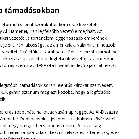
 a támadásokban
ngtoni idő szerint szombaton kora este közzétett
 Ali Hamenei, Irán legfelsőbb vezetője meghalt. Az
olitikai vezetőt „a történelem leggonoszabb emberének”
t jelent Irán lakossága, az amerikaiak, valamint mindazok
tt veszítették életüket. Korábban a Reuters arról számolt be,
ájékoztatása szerint Irán legfelsőbb vezetője az amerikai–
 forrás szerint az 1989 óta hivatalban lévő ajatollah életét
legutóbbi támadások során jelentős károkat szenvedett.
külügyminisztérium még azt közölte, hogy a legfelsőbb
ik.
 erős robbanást hallottak vasárnap reggel. Az Al-Dzsazíra
számolt be. Robbanásokat jelentettek a bahreini fővárosból,
lább négy hangos becsapódás történt. A közösségi
t manamai szállodáról készült felvételek is terjedtek, ezek