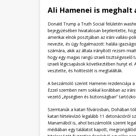
Ali Hamenei is meghalt
Donald Trump a Truth Social felületén washi
bejegyzésében hivatalosan bejelentette, hogy
amerikai elnök posztjában az iráni vallási-p
nevezte, és úgy fogalmazott: halála igazságo
számára, akik az általa irányított rezsim mia
hogy egy magas rangú izraeli tisztségviselő t
izraeli légicsapások következtében hunyt el. A
vesztette, és holttestét is megtalálták.
A beszámoló szerint Hamenei rezidenciája a 
Ezzel szemben nem sokkal korábban az iráni 
vezető „épségben és biztonságban” tartózkod
Szemtanúk a katari fővárosban, Dohában több
katari hírtelevízió legalább 11 detonációról 
Manamából is, ahol beszámolók szerint lega
médiában egy találatot kapott, megrongálódot