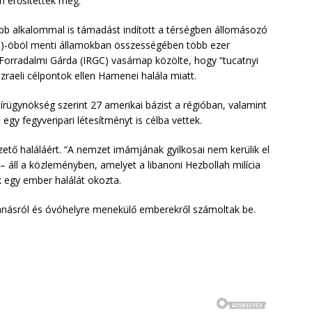
m erősítették meg.
bb alkalommal is támadást indított a térségben állomásozó
ab)-öböl menti államokban összességében több ezer
 Forradalmi Gárda (IRGC) vasárnap közölte, hogy “tucatnyi
izraeli célpontok ellen Hamenei halála miatt.
írügynökség szerint 27 amerikai bázist a régióban, valamint
s egy fegyveripari létesítményt is célba vettek.
ető haláláért. “A nemzet imámjának gyilkosai nem kerülik el
 – áll a közleményben, amelyet a libanoni Hezbollah milícia
k egy ember halálát okozta.
anásról és óvóhelyre menekülő emberekről számoltak be.