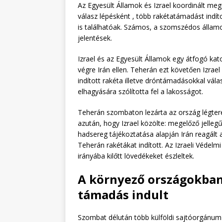
Az Egyesült Államok és Izrael koordinált meg
válasz lépésként , több rakétatámadást indít
is találhatóak. Számos, a szomszédos állam
jelentések.
Izrael és az Egyesült Államok egy átfogó k
végre Irán ellen. Teherán ezt követően Izrael
indított rakéta illetve dróntámadásokkal vála
elhagyására szólította fel a lakosságot.
Teherán szombaton lezárta az ország légteré
azután, hogy Izrael közölte: megelőző jellegű 
hadsereg tájékoztatása alapján Irán reagált a
Teherán rakétákat indított. Az Izraeli Védelmi
irányába kilőtt lövedékeket észleltek.
A környező országokban 
támadás indult
Szombat délután több külföldi sajtóorgánum a