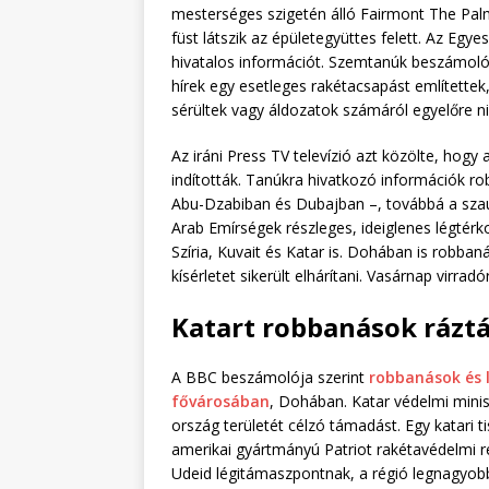
mesterséges szigetén álló Fairmont The Pal
füst látszik az épületegyüttes felett. Az Egy
hivatalos információt. Szemtanúk beszámolói 
hírek egy esetleges rakétacsapást említettek
sérültek vagy áldozatok számáról egyelőre ni
Az iráni Press TV televízió azt közölte, hogy 
indították. Tanúkra hivatkozó információk r
Abu-Dzabiban és Dubajban –, továbbá a szaúd
Arab Emírségek részleges, ideiglenes légtérko
Szíria, Kuvait és Katar is. Dohában is robban
kísérletet sikerült elhárítani. Vasárnap virradó
Katart robbanások rázt
A BBC beszámolója szerint
robbanások és 
fővárosában
, Dohában. Katar védelmi minis
ország területét célzó támadást. Egy katari 
amerikai gyártmányú Patriot rakétavédelmi ren
Udeid légitámaszpontnak, a régió legnagyobb