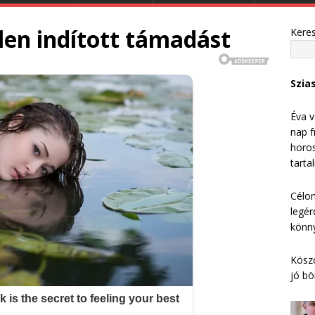
llen indított támadást
Kere
Szia
Éva v
nap f
horos
tarta
Célom
legér
könny
Köszö
jó bö