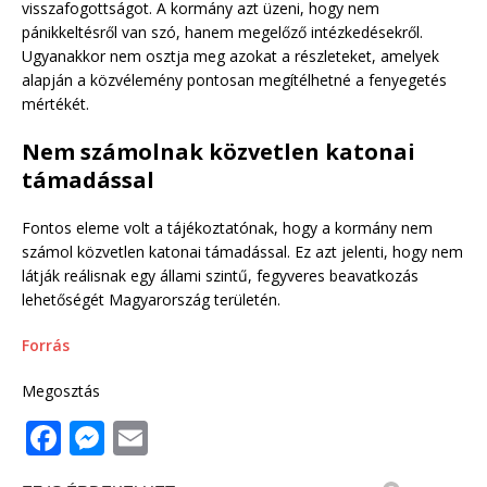
visszafogottságot. A kormány azt üzeni, hogy nem
pánikkeltésről van szó, hanem megelőző intézkedésekről.
Ugyanakkor nem osztja meg azokat a részleteket, amelyek
alapján a közvélemény pontosan megítélhetné a fenyegetés
mértékét.
Nem számolnak közvetlen katonai
támadással
Fontos eleme volt a tájékoztatónak, hogy a kormány nem
számol közvetlen katonai támadással. Ez azt jelenti, hogy nem
látják reálisnak egy állami szintű, fegyveres beavatkozás
lehetőségét Magyarország területén.
Forrás
Megosztás
F
M
E
a
e
m