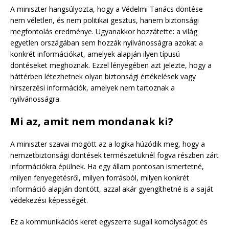
A miniszter hangsúlyozta, hogy a Védelmi Tanács döntése
nem véletlen, és nem politikai gesztus, hanem biztonsági
megfontolás eredménye. Ugyanakkor hozzátette: a világ
egyetlen országában sem hozzák nyilvánosságra azokat a
konkrét információkat, amelyek alapján ilyen típusú
döntéseket meghoznak. Ezzel lényegében azt jelezte, hogy a
háttérben létezhetnek olyan biztonsági értékelések vagy
hírszerzési információk, amelyek nem tartoznak a
nyilvánosságra.
Mi az, amit nem mondanak ki?
A miniszter szavai mögött az a logika húzódik meg, hogy a
nemzetbiztonsági döntések természetüknél fogva részben zárt
információkra épülnek. Ha egy állam pontosan ismertetné,
milyen fenyegetésről, milyen forrásból, milyen konkrét
információ alapján döntött, azzal akár gyengíthetné is a saját
védekezési képességét.
Ez a kommunikációs keret egyszerre sugall komolyságot és