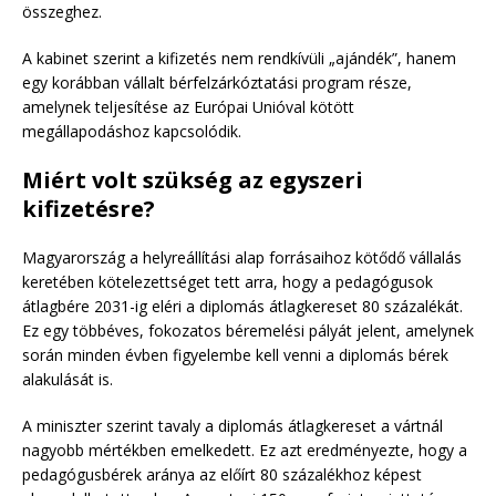
összeghez.
A kabinet szerint a kifizetés nem rendkívüli „ajándék”, hanem
egy korábban vállalt bérfelzárkóztatási program része,
amelynek teljesítése az Európai Unióval kötött
megállapodáshoz kapcsolódik.
Miért volt szükség az egyszeri
kifizetésre?
Magyarország a helyreállítási alap forrásaihoz kötődő vállalás
keretében kötelezettséget tett arra, hogy a pedagógusok
átlagbére 2031-ig eléri a diplomás átlagkereset 80 százalékát.
Ez egy többéves, fokozatos béremelési pályát jelent, amelynek
során minden évben figyelembe kell venni a diplomás bérek
alakulását is.
A miniszter szerint tavaly a diplomás átlagkereset a vártnál
nagyobb mértékben emelkedett. Ez azt eredményezte, hogy a
pedagógusbérek aránya az előírt 80 százalékhoz képest