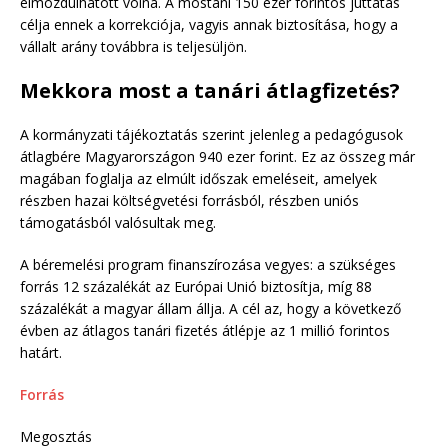
elmozdulhatott volna. A mostani 150 ezer forintos juttatás
célja ennek a korrekciója, vagyis annak biztosítása, hogy a
vállalt arány továbbra is teljesüljön.
Mekkora most a tanári átlagfizetés?
A kormányzati tájékoztatás szerint jelenleg a pedagógusok
átlagbére Magyarországon 940 ezer forint. Ez az összeg már
magában foglalja az elmúlt időszak emeléseit, amelyek
részben hazai költségvetési forrásból, részben uniós
támogatásból valósultak meg.
A béremelési program finanszírozása vegyes: a szükséges
forrás 12 százalékát az Európai Unió biztosítja, míg 88
százalékát a magyar állam állja. A cél az, hogy a következő
évben az átlagos tanári fizetés átlépje az 1 millió forintos
határt.
Forrás
Megosztás