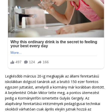
Legkésőbb március 20-ig megkapják az állami fenntartású
iskolákban dolgozó tanárok azt a bruttó 150 ezer forintos
egyszeri juttatást, amelyről a kormány már korábban döntött.
A bejelentést Orbán Viktor tette meg, a pontos ütemezést
pedig a Kormányinfón ismertette Gulyás Gergely. Az
alapítványi fenntartású intézmények pedagógusai technikai
okokból várhatóan csak április elején jutnak hozzá az