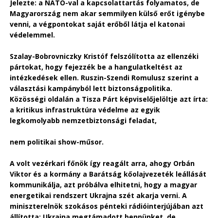
Jelezte: a NATO-val a kapcsolattartás folyamatos, de
Magyarország nem akar semmilyen külső erőt igénybe
venni, a végpontokat saját erőből látja el katonai
védelemmel.
Szalay-Bobrovniczky Kristóf felszólította az ellenzéki
pártokat, hogy fejezzék be a hangulatkeltést az
intézkedések ellen. Ruszin-Szendi Romulusz szerint a
választási kampányból lett biztonságpolitika.
Közösségi oldalán a Tisza Párt képviselőjelöltje azt írta:
a kritikus infrastruktúra védelme az egyik
legkomolyabb nemzetbiztonsági feladat,
nem politikai show-műsor.
A volt vezérkari főnök így reagált arra, ahogy Orbán
Viktor és a kormány a Barátság kőolajvezeték leállását
kommunikálja, azt próbálva elhitetni, hogy a magyar
energetikai rendszert Ukrajna szét akarja verni. A
miniszterelnök szokásos pénteki rádióinterjújában azt
állította: Ukrajna megtámadott bennünket, de