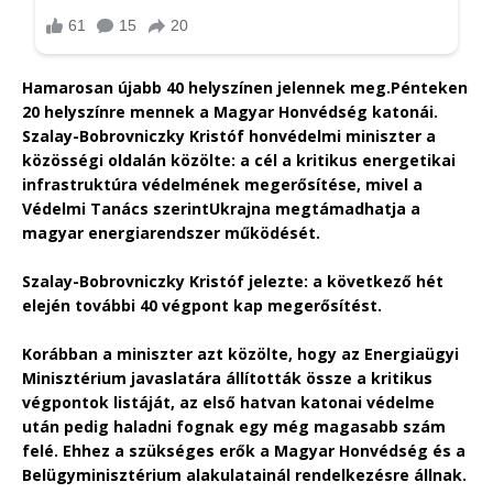
Hamarosan újabb 40 helyszínen jelennek meg.
Pénteken
20 helyszínre mennek a Magyar Honvédség katonái.
Szalay-Bobrovniczky Kristóf honvédelmi miniszter a
közösségi oldalán közölte: a cél a kritikus energetikai
infrastruktúra védelmének megerősítése, mivel a
Védelmi Tanács szerint
Ukrajna megtámadhatja a
magyar energiarendszer működését.
Szalay-Bobrovniczky Kristóf jelezte: a következő hét
elején további 40 végpont kap megerősítést.
Korábban a miniszter azt közölte, hogy az Energiaügyi
Minisztérium javaslatára állították össze a kritikus
végpontok listáját, az első hatvan katonai védelme
után pedig haladni fognak egy még magasabb szám
felé. Ehhez a szükséges erők a Magyar Honvédség és a
Belügyminisztérium alakulatainál rendelkezésre állnak.