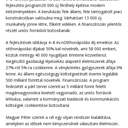
fejlesztési program20 000 új férőhely építése modern
intézményekben. A beruházás fele állami, fele támogatott piaci
konstrukcióban valósulna meg. Várhatóan 13 000 új
munkahely jönne létre, főként vidéken. A finanszírozás jelentős
részét uniós forrásból biztosítanák:
A fejlesztések időtávja 4–8 év.nOtthonápolási díj emelése: Az
otthonápolási díjakat 50%-kal növelnék, ami 58 000 embert,
köztük mintegy 40 000 nyugdíjast érintene közvetlenül.
Kiegészítő gazdasági lépésekAz alapvető élelmiszerek áfája
27%-ról 5%-ra csökkenne. A vényköteles gyógyszerek áfája 0%
lenne. Az állami egészségügy költségvetését évente legalább
500 milliárd forinttal növelnék. Finanszírozás: A program
fedezetét a párt tervei szerint:az 5 milliárd forint feletti
magánvagyonokra kivetett vagyonadó, az uniós források
lehívása, valamint a kormányzati kiadások és kommunikációs
költségek csökkentése biztosítaná.
Magyar Péter szerint a cél egy olyan rendszer kialakítása,
amelyben az idősek nem kényszerülnek választani élelmiszer,