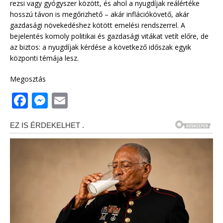
rezsi vagy gyógyszer között, és ahol a nyugdíjak reálértéke
hosszú távon is megőrizhető – akár inflációkövető, akár
gazdasági növekedéshez kötött emelési rendszerrel. A
bejelentés komoly politikai és gazdasági vitákat vetít előre, de
az biztos: a nyugdíjak kérdése a következő időszak egyik
központi témája lesz.
Megosztás
F
M
E
a
e
m
c
ss
ai
e
e
l
b
n
o
g
o
e
k
r