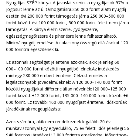
Nyugdíjas SZÉP-kártya: A javaslat szerint a nyugdíjasok 97%-a
jogosult lenne az új támogatásra.250 000 forint alatti nyugdíj
esetén évi 200 000 forint támogatás járna 250 000–500 000
forint között évi 100 000 forint, 500 000 forint felett nem járna
támogatás. A kártya élelmiszerre, gyógyszerre,
egészségmegőrzésre és pihenésre lenne felhasználható.
Minimálnyugdíj emelése: Az alacsony összegű ellátásokat 120
000 forintra egészítenék ki.
Ez azonnali segítséget jelentene azoknak, akik jelenleg 60
000–100 000 forint közötti nyugdíjból élnek.Az intézkedés
mintegy 280 000 embert érintene. Célzott emelés a
legalacsonyabb jövedelműeknek: A 120 000–140 000 forint
közötti nyugdíjakat differenciáltan növelnék:120 000–125 000
forint között +12 000 forint, 135 000–140 000 forint között +6
000 forint. Ez további 160 000 nyugdíjast érintene. Időskorúak
járadékának megduplázása:
Azok számára, akik nem rendelkeznek legalább 20 év
munkaviszonnyal:Egy egyedülálló, 75 év feletti idős jelenlegi 56
940 forintos járadéka113 880 forintra emelkedne. Idősotthon-