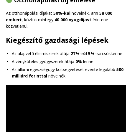
Otthonápolási díj emelése
Az otthonápolási díjakat
50%-kal
növelnék, ami
58 000
embert
, köztük mintegy
40 000 nyugdíjast
érintene
közvetlenül.
Kiegészítő gazdasági lépések
Az alapvető élelmiszerek áfája
27%-ról 5%-ra
csökkenne
A vényköteles gyógyszerek áfája
0%
lenne
Az állami egészségügy költségvetését évente legalább
500
milliárd forinttal
növelnék