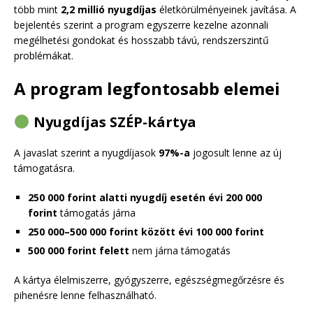
több mint
2,2 millió nyugdíjas
életkörülményeinek javítása. A
bejelentés szerint a program egyszerre kezelne azonnali
megélhetési gondokat és hosszabb távú, rendszerszintű
problémákat.
A program legfontosabb elemei
Nyugdíjas SZÉP-kártya
A javaslat szerint a nyugdíjasok
97%-a
jogosult lenne az új
támogatásra.
250 000 forint alatti nyugdíj esetén évi 200 000
forint
támogatás járna
250 000–500 000 forint között évi 100 000 forint
500 000 forint felett
nem járna támogatás
A kártya élelmiszerre, gyógyszerre, egészségmegőrzésre és
pihenésre lenne felhasználható.