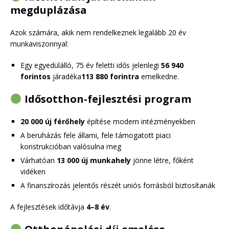
megduplázása
Azok számára, akik nem rendelkeznek legalább 20 év
munkaviszonnyal:
Egy egyedülálló, 75 év feletti idős jelenlegi
56 940
forintos
járadéka
113 880 forintra
emelkedne.
Idősotthon-fejlesztési program
20 000 új férőhely
építése modern intézményekben
A beruházás fele állami, fele támogatott piaci
konstrukcióban valósulna meg
Várhatóan
13 000 új munkahely
jönne létre, főként
vidéken
A finanszírozás jelentős részét uniós forrásból biztosítanák
A fejlesztések időtávja
4–8 év
.