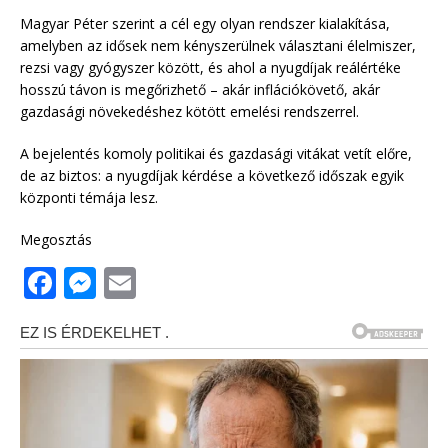
Magyar Péter szerint a cél egy olyan rendszer kialakítása,
amelyben az idősek nem kényszerülnek választani élelmiszer,
rezsi vagy gyógyszer között, és ahol a nyugdíjak reálértéke
hosszú távon is megőrizhető – akár inflációkövető, akár
gazdasági növekedéshez kötött emelési rendszerrel.
A bejelentés komoly politikai és gazdasági vitákat vetít előre,
de az biztos: a nyugdíjak kérdése a következő időszak egyik
központi témája lesz.
Megosztás
F
M
E
a
e
m
c
ss
ai
e
e
l
b
n
o
g