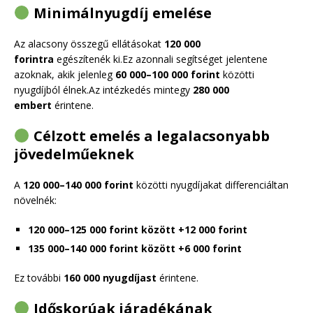
Minimálnyugdíj emelése
Az alacsony összegű ellátásokat
120 000
forintra
egészítenék ki.Ez azonnali segítséget jelentene
azoknak, akik jelenleg
60 000–100 000 forint
közötti
nyugdíjból élnek.Az intézkedés mintegy
280 000
embert
érintene.
Célzott emelés a legalacsonyabb
jövedelműeknek
A
120 000–140 000 forint
közötti nyugdíjakat differenciáltan
növelnék:
120 000–125 000 forint között +12 000 forint
135 000–140 000 forint között +6 000 forint
Ez további
160 000 nyugdíjast
érintene.
Időskorúak járadékának