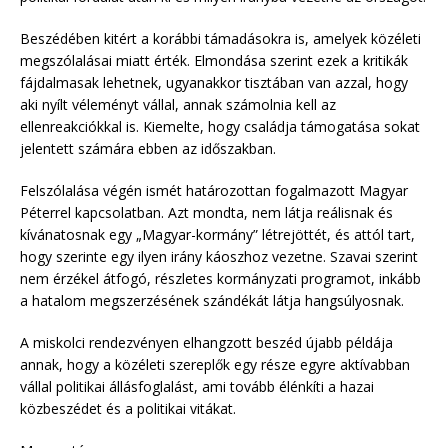
Beszédében kitért a korábbi támadásokra is, amelyek közéleti
megszólalásai miatt érték. Elmondása szerint ezek a kritikák
fájdalmasak lehetnek, ugyanakkor tisztában van azzal, hogy
aki nyílt véleményt vállal, annak számolnia kell az
ellenreakciókkal is. Kiemelte, hogy családja támogatása sokat
jelentett számára ebben az időszakban.
Felszólalása végén ismét határozottan fogalmazott Magyar
Péterrel kapcsolatban. Azt mondta, nem látja reálisnak és
kívánatosnak egy „Magyar-kormány” létrejöttét, és attól tart,
hogy szerinte egy ilyen irány káoszhoz vezetne. Szavai szerint
nem érzékel átfogó, részletes kormányzati programot, inkább
a hatalom megszerzésének szándékát látja hangsúlyosnak.
A miskolci rendezvényen elhangzott beszéd újabb példája
annak, hogy a közéleti szereplők egy része egyre aktívabban
vállal politikai állásfoglalást, ami tovább élénkíti a hazai
közbeszédet és a politikai vitákat.