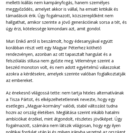
melletti kiállás nem kampányfogás, hanem személyes
meggyőződés, amelyet akkor is vállal, ha emiatt kritikák és
támadások érik. Úgy fogalmazott, közszereplőként nem
hallgathat, amikor szerinte a jövő generációinak sorsa a tét, és
úgy érzi, kötelessége kimondani azt, amit gondol.
Muri Enikő arról is beszámolt, hogy édesanyjával együtt
korábban részt vett egy Magyar Péterhez köthető
rendezvényen, azonban az ott tapasztalt hangulat és a
felszólalás stílusa nem győzte meg. Véleménye szerint a
beszéd monoton volt, és nem adott egyértelmű válaszokat
azokra a kérdésekre, amelyek szerinte valóban foglalkoztatják
az embereket.
Az énekesnő világossá tette: nem tartja hiteles alternatívának
a Tisza Pártot, és elképzelhetetlennek nevezte, hogy egy
esetleges „Magyar-kormány” valódi, stabil változást tudna
hozni az ország életében. Meglátása szerint inkább hatalmi
ambíciókat érzékel, mint átgondolt, részletes jövőképet. Úgy
fogalmazott, számára nem látszik világosan, hogy egy ilyen
politikai fordulat után ki és milyen irányba vezetné az országot.