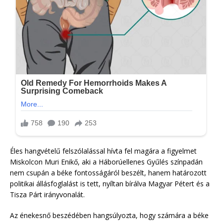
Éles hangvételű felszólalással hívta fel magára a figyelmet
Miskolcon Muri Enikő, aki a Háborúellenes Gyűlés színpadán
nem csupán a béke fontosságáról beszélt, hanem határozott
politikai állásfoglalást is tett, nyíltan bírálva Magyar Pétert és a
Tisza Párt irányvonalát.
Az énekesnő beszédében hangsúlyozta, hogy számára a béke