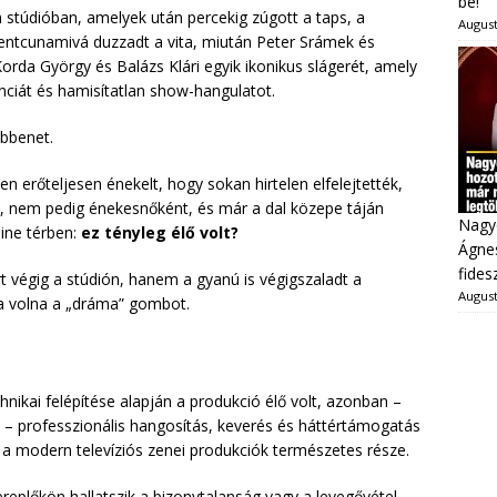
be!
a stúdióban, amelyek után percekig zúgott a taps, a
August
tcunamivá duzzadt a vita, miután Peter Srámek és
Korda György és Balázs Klári egyik ikonikus slágerét, amely
nciát és hamisítatlan show-hangulatot.
öbbenet.
 erőteljesen énekelt, hogy sokan hirtelen elfelejtették,
ék, nem pedig énekesnőként, és már a dal közepe táján
Nagy
line térben:
ez tényleg élő volt?
Ágnes
fides
 végig a stúdión, hanem a gyanú is végigszaladt a
August
a volna a „dráma” gombot.
nikai felépítése alapján a produkció élő volt, azonban –
professzionális hangosítás, keverés és háttértámogatás
 a modern televíziós zenei produkciók természetes része.
eplőkön hallatszik a bizonytalanság vagy a levegővétel