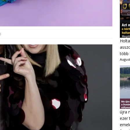
0
Holta
asszo
több 
August
újra 
ezer 
emel