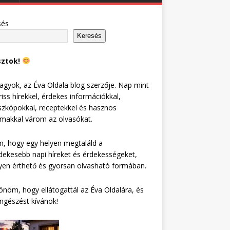
sés
Keresés
sztok!
agyok, az Éva Oldala blog szerzője. Nap mint
riss hírekkel, érdekes információkkal,
zkópokkal, receptekkel és hasznos
lmakkal várom az olvasókat.
, hogy egy helyen megtaláld a
dekesebb napi híreket és érdekességeket,
en érthető és gyorsan olvasható formában.
nöm, hogy ellátogattál az Éva Oldalára, és
ngészést kívánok!