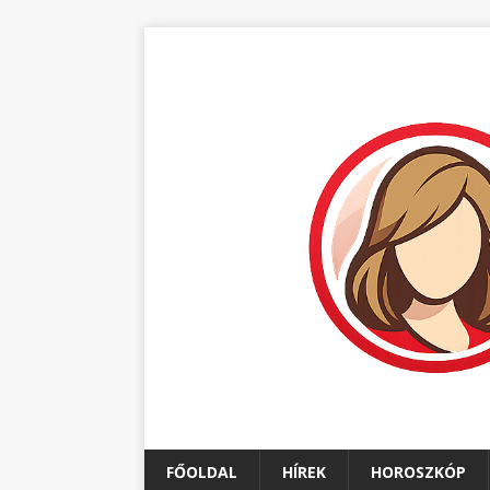
FŐOLDAL
HÍREK
HOROSZKÓP