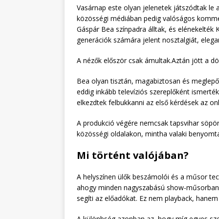
Vasárnap este olyan jelenetek játszódtak le 
közösségi médiában pedig valóságos kommen
Gáspár Bea színpadra álltak, és elénekelték 
generációk számára jelent nosztalgiát, elega
A nézők először csak ámultak.Aztán jött a d
Bea olyan tisztán, magabiztosan és meglepően
eddig inkább televíziós szereplőként ismert
elkezdtek felbukkanni az első kérdések az on
A produkció végére nemcsak tapsvihar söpört
közösségi oldalakon, mintha valaki benyomt
Mi történt valójában?
A helyszínen ülők beszámolói és a műsor tech
ahogy minden nagyszabású show-műsorban – 
segíti az előadókat. Ez nem playback, hanem
A különbség azonban az, hogy míg egyes szer