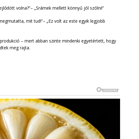
fejlődött volna?”– „Srámek mellett könnyű jól szólni!”
egmutatta, mit tud!”– „Ez volt az este egyik legjobb
a produkció – mert abban szinte mindenki egyetértett, hogy
dtek meg rajta.