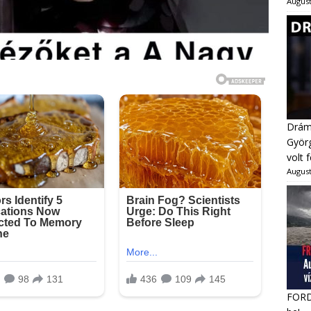
August
Dráma
Györg
volt 
August
FORDU