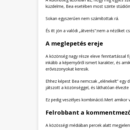
küzdelme, Bea esetében most szinte stúdiómi
Sokan egyszerűen nem számítottak rá.
És itt jön a valódi „átverés”:nem a nézőket c
A meglepetés ereje
A közönség nagy része eleve fenntartással fi
inkább a képernyőről ismert karakter, és ami
erőviszonyokat keresik.
Ehhez képest Bea nemcsak „elénekelt” egy dal
játszott a közönséggel, és láthatóan élvezte
Ez pedig veszélyes kombináció.Mert amikor val
Felrobbant a kommentmez
A közösségi médiában percek alatt megjelen