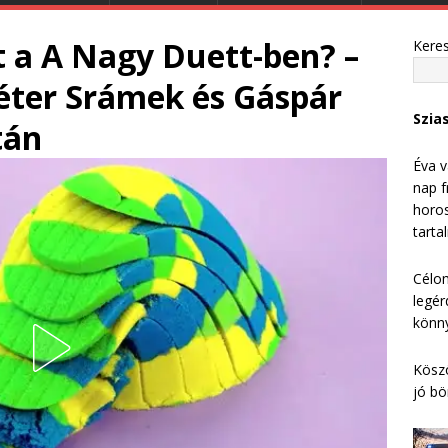
t a A Nagy Duett-ben? –
Kere
Péter Srámek és Gáspár
Szia
tán
Éva v
nap f
horos
tarta
Célom
legér
könny
Köszö
jó bö