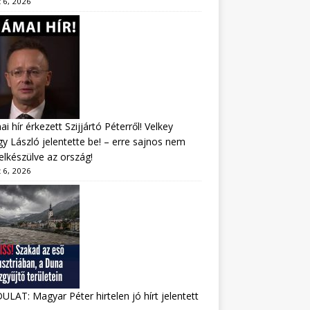
 6, 2026
i hír érkezett Szijjártó Péterről! Velkey
y László jelentette be! – erre sajnos nem
felkészülve az ország!
 6, 2026
LAT: Magyar Péter hirtelen jó hírt jelentett