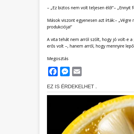
– „Ez biztos nem volt teljesen élő!”– „Ennyit 
Mások viszont egyenesen azt írták:– „Végre m
produkciója!”
A vita tehát nem arról szólt, hogy jó volt-e 
erős volt –, hanem arról, hogy mennyire lepő
Megosztás
F
M
E
a
e
m
c
ss
ai
e
e
l
b
n
o
g
o
e