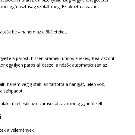
nőségű tisztaság szólalt meg. Ez okozta a zavart.
sapták be – hanem az előítéleteket.
gyelte a párost, hiszen Srámek rutinos énekes, Bea viszont
kor egy ilyen páros áll össze, a nézők automatikusan az
t, hanem végig stabilan tartotta a hangját, jelen volt,
 a színpadot.
aki túlteljesíti az elvárásokat, az mindig gyanút kelt.
ő
tek a vélemények: