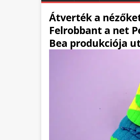
Átverték a nézőke
Felrobbant a net 
Bea produkciója u