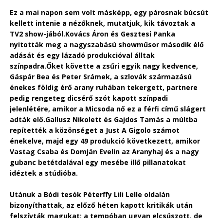
Ez a mai napon sem volt másképp, egy párosnak búcsút
kellett intenie a nézőknek, mutatjuk, kik távoztak a
TV2 show-jából.Kovács Áron és Gesztesi Panka
nyitották meg a nagyszabású showműsor második élő
adását és egy lázadó produkcióval álltak
színpadra.Őket követte a zsűri egyik nagy kedvence,
Gáspár Bea és Peter Srámek, a szlovák származású
énekes földig érő arany ruhában tekergett, partnere
pedig rengeteg dicsérő szót kapott színpadi
jelenlétére, amikor a Micsoda nő ez a férfi című slágert
adták elő.Gallusz Nikolett és Gajdos Tamás a múltba
repítették a közönséget a Just A Gigolo számot
énekelve, majd egy 49 produkció következett, amikor
Vastag Csaba és Domján Evelin az Aranyhaj és a nagy
gubanc betétdalával egy mesébe illő pillanatokat
idéztek a stúdióba.
Utánuk a Bódi tesók Péterffy Lili Lelle oldalán
bizonyíthattak, az előző héten kapott kritikák után
felszívták magukat: a tempóban ugyan elcsúszott, de