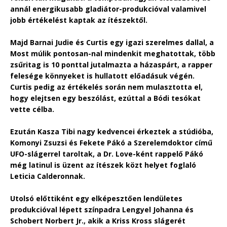
annál energikusabb gladiátor-produkcióval valamivel
jobb értékelést kaptak az ítészektől.
Majd Barnai Judie és Curtis egy igazi szerelmes dallal, a
Most múlik pontosan-nal mindenkit meghatottak, több
zsűritag is 10 ponttal jutalmazta a házaspárt, a rapper
felesége könnyeket is hullatott előadásuk végén.
Curtis pedig az értékelés során nem mulasztotta el,
hogy elejtsen egy beszólást, ezúttal a Bódi tesókat
vette célba.
Ezután Kasza Tibi nagy kedvencei érkeztek a stúdióba,
Komonyi Zsuzsi és Fekete Pákó a Szerelemdoktor című
UFO-slágerrel taroltak, a Dr. Love-ként rappelő Pákó
még latinul is üzent az ítészek közt helyet foglaló
Leticia Calderonnak.
Utolsó előttiként egy elképesztően lendületes
produkcióval lépett színpadra Lengyel Johanna és
Schobert Norbert Jr., akik a Kriss Kross slágerét