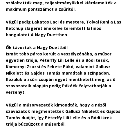
szólaltatták meg, teljesítményükkel kiérdemelték a
maximum pontszámot a zsűritől.
Végül pedig Lakatos Laci és mestere, Tolvai Reni a Las
Ketchup slágerét énekelve teremtett latinos
hangulatot A Nagy Duettben.
Ők távoztak a Nagy Duettből
Ismét több páros került a veszélyzónába, a műsor
egyetlen triója, Péterffy Lili Lelle és a Bódi tesók,
Komornyi Zsuzsi és Fekete Pákó, valamint Gallusz
Nikolett és Gajdos Tamás maradtak a színpadon.
Közülük a zsűri csupán egyet menthetett meg, az ő
szavazataik alapján pedig Pákóék folytathatják a
versenyt.
Végül a műsorvezetők kimondták, hogy a nézői
szavazatok megmentették Gallusz Nikolett és Gajdos
Tamás duóját, így Péterffy Lili Lelle és a Bódi ikrek
triója búcsúzott a műsorból.