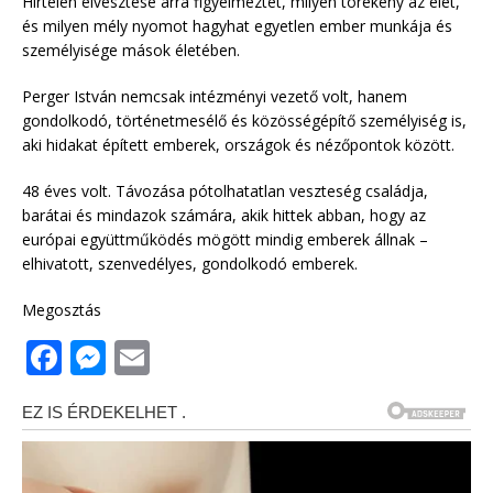
Hirtelen elvesztése arra figyelmeztet, milyen törékeny az élet,
és milyen mély nyomot hagyhat egyetlen ember munkája és
személyisége mások életében.
Perger István nemcsak intézményi vezető volt, hanem
gondolkodó, történetmesélő és közösségépítő személyiség is,
aki hidakat épített emberek, országok és nézőpontok között.
48 éves volt. Távozása pótolhatatlan veszteség családja,
barátai és mindazok számára, akik hittek abban, hogy az
európai együttműködés mögött mindig emberek állnak –
elhivatott, szenvedélyes, gondolkodó emberek.
Megosztás
F
M
E
a
e
m
c
ss
ai
e
e
l