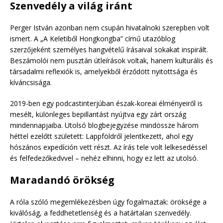
Szenvedély a világ iránt
Perger István azonban nem csupán hivatalnoki szerepben volt
ismert. A „A Keletiből Hongkongba” című utazóblog
szerzőjeként személyes hangvételű írásaival sokakat inspirált.
Beszámolói nem pusztán útleírások voltak, hanem kulturális és
társadalmi reflexiók is, amelyekből érződött nyitottsága és
kíváncsisága.
2019-ben egy podcastinterjúban észak-koreai élményeiről is
mesélt, különleges bepillantást nyújtva egy zárt ország
mindennapjaiba. Utolsó blogbejegyzése mindössze három
héttel ezelőtt született: Lappföldről jelentkezett, ahol egy
hószános expedíción vett részt. Az írás tele volt lelkesedéssel
és felfedezőkedvvel – nehéz elhinni, hogy ez lett az utolsó.
Maradandó örökség
A róla szóló megemlékezésben úgy fogalmaztak: öröksége a
kiválóság, a feddhetetlenség és a határtalan szenvedély.