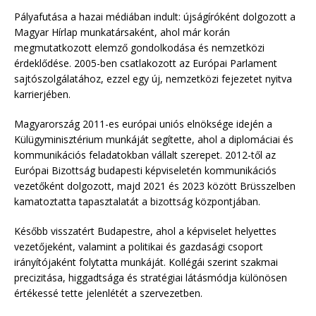
Pályafutása a hazai médiában indult: újságíróként dolgozott a
Magyar Hírlap munkatársaként, ahol már korán
megmutatkozott elemző gondolkodása és nemzetközi
érdeklődése. 2005-ben csatlakozott az Európai Parlament
sajtószolgálatához, ezzel egy új, nemzetközi fejezetet nyitva
karrierjében.
Magyarország 2011-es európai uniós elnöksége idején a
Külügyminisztérium munkáját segítette, ahol a diplomáciai és
kommunikációs feladatokban vállalt szerepet. 2012-től az
Európai Bizottság budapesti képviseletén kommunikációs
vezetőként dolgozott, majd 2021 és 2023 között Brüsszelben
kamatoztatta tapasztalatát a bizottság központjában.
Később visszatért Budapestre, ahol a képviselet helyettes
vezetőjeként, valamint a politikai és gazdasági csoport
irányítójaként folytatta munkáját. Kollégái szerint szakmai
precizitása, higgadtsága és stratégiai látásmódja különösen
értékessé tette jelenlétét a szervezetben.