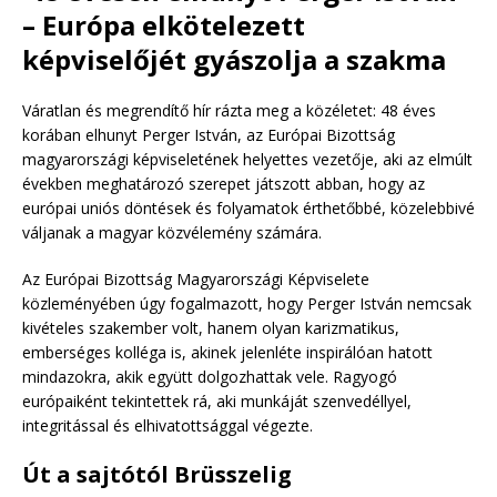
– Európa elkötelezett
képviselőjét gyászolja a szakma
Váratlan és megrendítő hír rázta meg a közéletet: 48 éves
korában elhunyt Perger István, az Európai Bizottság
magyarországi képviseletének helyettes vezetője, aki az elmúlt
években meghatározó szerepet játszott abban, hogy az
európai uniós döntések és folyamatok érthetőbbé, közelebbivé
váljanak a magyar közvélemény számára.
Az Európai Bizottság Magyarországi Képviselete
közleményében úgy fogalmazott, hogy Perger István nemcsak
kivételes szakember volt, hanem olyan karizmatikus,
emberséges kolléga is, akinek jelenléte inspirálóan hatott
mindazokra, akik együtt dolgozhattak vele. Ragyogó
európaiként tekintettek rá, aki munkáját szenvedéllyel,
integritással és elhivatottsággal végezte.
Út a sajtótól Brüsszelig