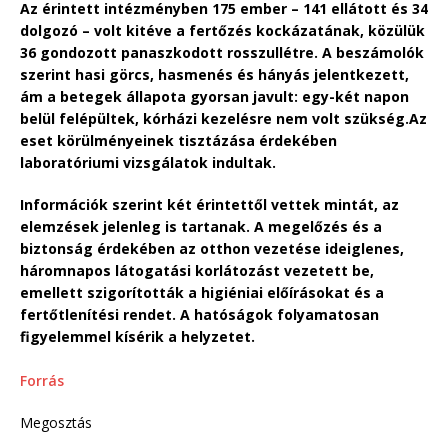
Az érintett intézményben 175 ember – 141 ellátott és 34
dolgozó – volt kitéve a fertőzés kockázatának, közülük
36 gondozott panaszkodott rosszullétre. A beszámolók
szerint hasi görcs, hasmenés és hányás jelentkezett,
ám a betegek állapota gyorsan javult: egy-két napon
belül felépültek, kórházi kezelésre nem volt szükség.Az
eset körülményeinek tisztázása érdekében
laboratóriumi vizsgálatok indultak.
Információk szerint két érintettől vettek mintát, az
elemzések jelenleg is tartanak. A megelőzés és a
biztonság érdekében az otthon vezetése ideiglenes,
háromnapos látogatási korlátozást vezetett be,
emellett szigorították a higiéniai előírásokat és a
fertőtlenítési rendet. A hatóságok folyamatosan
figyelemmel kísérik a helyzetet.
Forrás
Megosztás