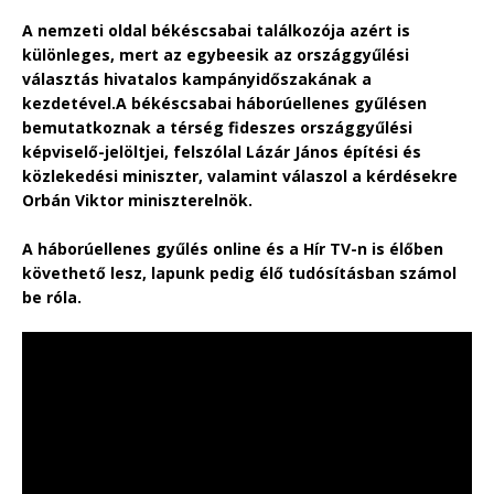
A nemzeti oldal békéscsabai találkozója azért is
különleges, mert az egybeesik az országgyűlési
választás hivatalos kampányidőszakának a
kezdetével.
A békéscsabai háborúellenes gyűlésen
bemutatkoznak a térség fideszes országgyűlési
képviselő-jelöltjei, felszólal Lázár János építési és
közlekedési miniszter, valamint válaszol a kérdésekre
Orbán Viktor miniszterelnök.
A háborúellenes gyűlés online és a Hír TV-n is élőben
követhető lesz, lapunk pedig élő tudósításban számol
be róla.