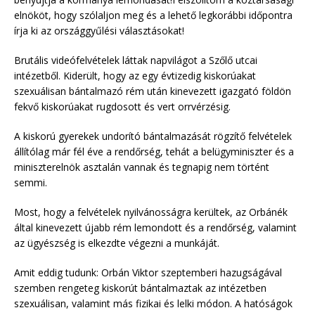
elnököt, hogy szólaljon meg és a lehető legkorábbi időpontra
írja ki az országgyűlési választásokat!
Brutális videófelvételek láttak napvilágot a Szőlő utcai
intézetből. Kiderült, hogy az egy évtizedig kiskorúakat
szexuálisan bántalmazó rém után kinevezett igazgató földön
fekvő kiskorúakat rugdosott és vert orrvérzésig.
A kiskorú gyerekek undorító bántalmazását rögzítő felvételek
állítólag már fél éve a rendőrség, tehát a belügyminiszter és a
miniszterelnök asztalán vannak és tegnapig nem történt
semmi.
Most, hogy a felvételek nyilvánosságra kerültek, az Orbánék
által kinevezett újabb rém lemondott és a rendőrség, valamint
az ügyészség is elkezdte végezni a munkáját.
Amit eddig tudunk: Orbán Viktor szeptemberi hazugságával
szemben rengeteg kiskorút bántalmaztak az intézetben
szexuálisan, valamint más fizikai és lelki módon. A hatóságok