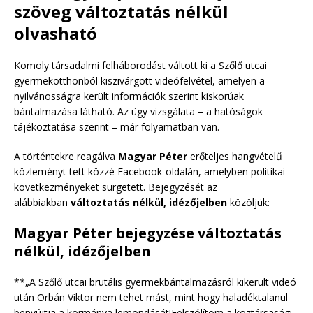
szöveg változtatás nélkül
olvasható
Komoly társadalmi felháborodást váltott ki a Szőlő utcai
gyermekotthonból kiszivárgott videófelvétel, amelyen a
nyilvánosságra került információk szerint kiskorúak
bántalmazása látható. Az ügy vizsgálata – a hatóságok
tájékoztatása szerint – már folyamatban van.
A történtekre reagálva
Magyar Péter
erőteljes hangvételű
közleményt tett közzé Facebook-oldalán, amelyben politikai
következményeket sürgetett. Bejegyzését az
alábbiakban
változtatás nélkül, idézőjelben
közöljük:
Magyar Péter bejegyzése változtatás
nélkül, idézőjelben
**„A Szőlő utcai brutális gyermekbántalmazásról kikerült videó
után Orbán Viktor nem tehet mást, mint hogy haladéktalanul
benyújtja a kormánya lemondását!Felszólítom a köztársasági