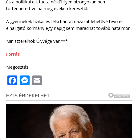
és a politikai elit tudta nélkül ilyen bizonyosan nem
történhetett volna meg éveken keresztül.
A gyermekek fizikai és lelki bántalmazását lehetővé tevő és
elhallgató kormány egy napig sem maradhat tovább hatalmon.
Miniszterelnök Úr,Vége van.”**
Forrás
Megosztás
F
M
E
a
e
m
c
ss
ai
e
e
l
b
n
o
g