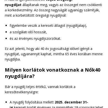
nyugdíjat
állapítanak meg, vagyis az összeget nem csökkenti
a korkedvezmény. Az összeg nagyságát ugyanúgy számítják,
mint a korbetöltött öregségi nyugdíjnál:
figyelembe veszik a kereseti átlagot (nyugdíjalap),
a szolgálati idő hosszát,
és az érvényes nyugdíjszorzókat.
Ez azt jelenti, hogy aki 40 év jogosultsági idővel igényli a
nyugdíjat, ugyanannyit kaphat, mintha 65 éves korában menne
nyugdíjba.
Milyen korlátok vonatkoznak a Nők40
nyugdíjára?
Bár a nyugdíj teljes értékű, vannak korlátok a
keresőtevékenységre:
A nyugdíj folyósítása mellett
2025. december 31-
ig
kereseti korlát érvényes (a minimálbér 18-szorosáig lehet