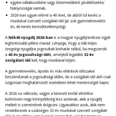
egyéni vállalkozóként vagy őstermelőként járulékfizetési
hiányosságai vannak,
2026-ban ugyan elérné a 40 évet, de abból túl kevés a
munkával szerzett szolgálati idő (pl. sok gyermeknevelési
év, de kevés keresőtevékenység).
A
Nők40 nyugdíj 2026-ban
is a magyar nyugdíjrendszer egyik
legfontosabb pillére marad. Lényege, hogy a nők teljes
öregségi nyugdíjra jogosultak korhatár nélkül, ha megszerzik
a
40 év jogosultsági időt
, amelyből legalább
32 év
szolgálati idő
kell, hogy munkával teljen.
A gyermeknevelés, ápolás és más ellátások időszakai
beszámítanak a jogosultsági időbe, de a szolgálati idő alól csak
szigorúan meghatározott esetekben lehet mentességet kapni.
A 2026-os változás, vagyis a kereseti korlát eltörlése
különösen nagy könnyebbség lesz azoknak, akik a nyugdíj
mellett is szeretnének dolgozni. Ugyanakkor azok, akik nem
rendelkeznek a szükséges 32 év munkával szerzett szolgálati