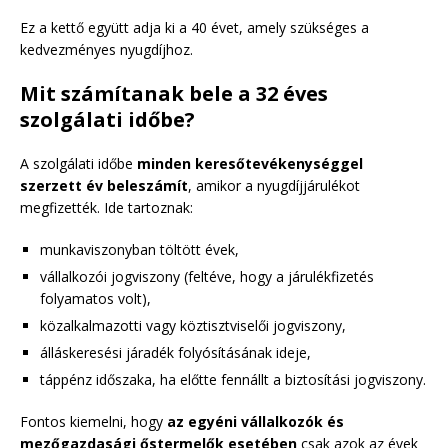
Ez a kettő együtt adja ki a 40 évet, amely szükséges a
kedvezményes nyugdíjhoz.
Mit számítanak bele a 32 éves
szolgálati időbe?
A szolgálati időbe
minden keresőtevékenységgel
szerzett év beleszámít
, amikor a nyugdíjjárulékot
megfizették. Ide tartoznak:
munkaviszonyban töltött évek,
vállalkozói jogviszony (feltéve, hogy a járulékfizetés
folyamatos volt),
közalkalmazotti vagy köztisztviselői jogviszony,
álláskeresési járadék folyósításának ideje,
táppénz időszaka, ha előtte fennállt a biztosítási jogviszony.
Fontos kiemelni, hogy
az egyéni vállalkozók és
mezőgazdasági őstermelők esetében
csak azok az évek