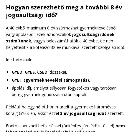
Hogyan szerezhető meg a további 8 év
jogosultsági idő?
A 40 évből maximum 8 év származhat gyermeknevelésből
vagy ápolásból. Ezek az időszakok
jogosultsági időnek
számítanak
, vagyis beleszámíthatók a 40 évbe, de nem
helyettesítik a kötelező 32 év munkával szerzett szolgálati időt.
Ide tartoznak:
GYED, GYES, CSED
időszakai,
GYET (gyermeknevelési támogatás)
,
ápolási díj, amelyet súlyosan fogyatékos vagy tartósan
beteg gyermek gondozása után kaptak.
Például: ha egy nő otthon maradt a gyermeke hároméves
koráig GYES-en, akkor ezzel
3 év jogosultsági időt
szerzett.
Fontos: pénzbeli befizetéssel (önkéntes járulékfizetéssel)
nem