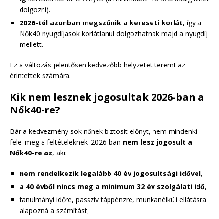
dolgozni).
2026-tól azonban megszűnik a kereseti korlát
, így a
Nők40 nyugdíjasok korlátlanul dolgozhatnak majd a nyugdíj
mellett.
Ez a változás jelentősen kedvezőbb helyzetet teremt az
érintettek számára.
Kik nem lesznek jogosultak 2026-ban a
Nők40-re?
Bár a kedvezmény sok nőnek biztosít előnyt, nem mindenki
felel meg a feltételeknek. 2026-ban
nem lesz jogosult a
Nők40-re az
, aki:
nem rendelkezik legalább 40 év jogosultsági idővel
,
a 40 évből nincs meg a minimum 32 év szolgálati idő
,
tanulmányi időre, passzív táppénzre, munkanélküli ellátásra
alapozná a számítást,