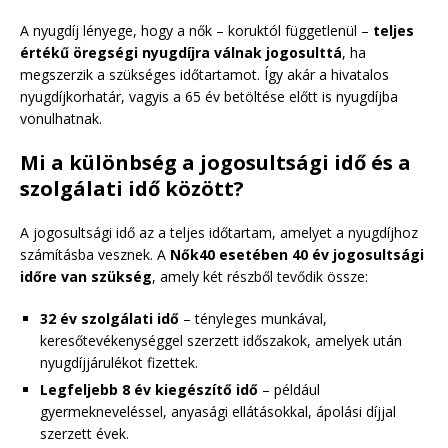
A nyugdíj lényege, hogy a nők – koruktól függetlenül –
teljes
értékű öregségi nyugdíjra válnak jogosulttá
, ha
megszerzik a szükséges időtartamot. Így akár a hivatalos
nyugdíjkorhatár, vagyis a 65 év betöltése előtt is nyugdíjba
vonulhatnak.
Mi a különbség a jogosultsági idő és a
szolgálati idő között?
A jogosultsági idő az a teljes időtartam, amelyet a nyugdíjhoz
számításba vesznek. A
Nők40 esetében 40 év jogosultsági
időre van szükség
, amely két részből tevődik össze:
32 év szolgálati idő
– tényleges munkával,
keresőtevékenységgel szerzett időszakok, amelyek után
nyugdíjjárulékot fizettek.
Legfeljebb 8 év kiegészítő idő
– például
gyermekneveléssel, anyasági ellátásokkal, ápolási díjjal
szerzett évek.