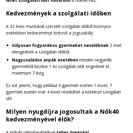
lehet szolgálati időt vásárolni
a Nők40-hez.
Kedvezmények a szolgálati időben
A 32 éves munkával szerzett szolgálati időből bizonyos
esetekben kedvezményt biztosít a jogszabály:
Súlyosan fogyatékos gyermeket nevelőknek
2 évet
elengednek a szolgálati időből.
Nagycsaládos anyák esetében
minden negyedik
gyermektől kezdve 1 év szolgálati időt engednek el,
maximum 7 évig.
Ez azt jelenti, hogy például 4 gyermek esetén 1 évvel, 7
gyermek esetén már 4 évvel rövidülhet a kötelező szolgálati
idő.
Milyen nyugdíjra jogosultak a Nők40
kedvezményével élők?
A Nők40 igénybevételével
teljes öregségi