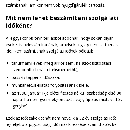
számítanak, amikor nem volt nyugdíjjárulék-tartozás.
Mit nem lehet beszámítani szolgálati
időként?
A leggyakoribb tévhitek abból adódnak, hogy sokan olyan
éveket is beleszámítanának, amelyek jogilag nem tartoznak
ide. Nem számítanak szolgálati időnek például:
tanulmányi évek (még akkor sem, ha azok biztosítási
szempontból másutt elismerhetők),
passzív táppénz időszaka,
munkanélküli ellátás folyósításának ideje,
az 1998. január 1-je előtti fizetés nélküli szabadság első 30
napja (ha nem gyermekgondozás vagy ápolás miatt vették
igénybe).
Ezek az időszakok tehát nem növelik a 32 év szolgálati időt,
legfeljebb a jogosultsági idő másik részébe számíthatók be.