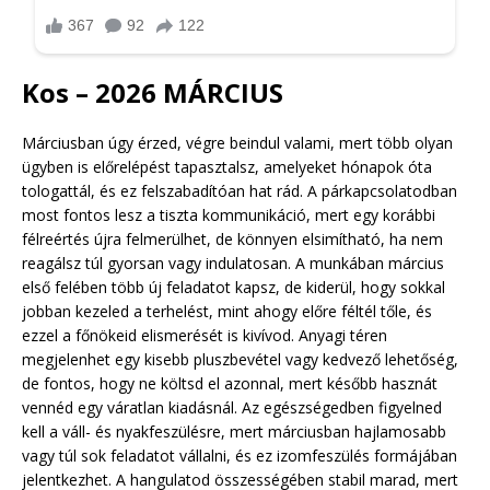
Kos – 2026 MÁRCIUS
Márciusban úgy érzed, végre beindul valami, mert több olyan
ügyben is előrelépést tapasztalsz, amelyeket hónapok óta
tologattál, és ez felszabadítóan hat rád. A párkapcsolatodban
most fontos lesz a tiszta kommunikáció, mert egy korábbi
félreértés újra felmerülhet, de könnyen elsimítható, ha nem
reagálsz túl gyorsan vagy indulatosan. A munkában március
első felében több új feladatot kapsz, de kiderül, hogy sokkal
jobban kezeled a terhelést, mint ahogy előre féltél tőle, és
ezzel a főnökeid elismerését is kivívod. Anyagi téren
megjelenhet egy kisebb pluszbevétel vagy kedvező lehetőség,
de fontos, hogy ne költsd el azonnal, mert később hasznát
vennéd egy váratlan kiadásnál. Az egészségedben figyelned
kell a váll- és nyakfeszülésre, mert márciusban hajlamosabb
vagy túl sok feladatot vállalni, és ez izomfeszülés formájában
jelentkezhet. A hangulatod összességében stabil marad, mert