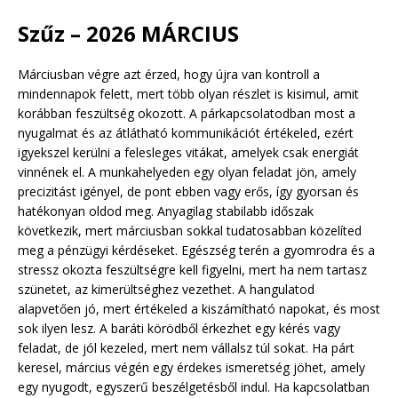
Szűz – 2026 MÁRCIUS
Márciusban végre azt érzed, hogy újra van kontroll a
mindennapok felett, mert több olyan részlet is kisimul, amit
korábban feszültség okozott. A párkapcsolatodban most a
nyugalmat és az átlátható kommunikációt értékeled, ezért
igyekszel kerülni a felesleges vitákat, amelyek csak energiát
vinnének el. A munkahelyeden egy olyan feladat jön, amely
precizitást igényel, de pont ebben vagy erős, így gyorsan és
hatékonyan oldod meg. Anyagilag stabilabb időszak
következik, mert márciusban sokkal tudatosabban közelíted
meg a pénzügyi kérdéseket. Egészség terén a gyomrodra és a
stressz okozta feszültségre kell figyelni, mert ha nem tartasz
szünetet, az kimerültséghez vezethet. A hangulatod
alapvetően jó, mert értékeled a kiszámítható napokat, és most
sok ilyen lesz. A baráti körödből érkezhet egy kérés vagy
feladat, de jól kezeled, mert nem vállalsz túl sokat. Ha párt
keresel, március végén egy érdekes ismeretség jöhet, amely
egy nyugodt, egyszerű beszélgetésből indul. Ha kapcsolatban