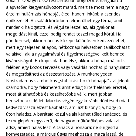
sokat ülsz vagy rossz testtartásban dolgozol. A hangulatod
alapvetően kiegyensúlyozott marad, mert te most nem a nagy
érzelmi hullámzás hónapját éled, hanem inkább a csendes
építkezését. A családi körödben felmerülhet egy téma, amit
mindenki halogatott, és végül te leszel az, aki gyakorlati
megoldást kínál, ezzel pedig rendet teszel magad körül. Ha
párt keresel, akkor március közepe különösen kedvező lehet,
mert egy teljesen átlagos, hétköznapi helyzetben találkozhatsz
valakivel, aki a nyugalmával és figyelmességével kelt benned
kíváncsiságot. Ha kapcsolatban élsz, akkor a hónap második
felében egy közös tervezés vagy vásárlás hozhat jó hangulatot
és megerősítheti az összetartozást. A munkahelyeden
Nostradamus szimbolikus „stabilitást hozó hónapja” azt jelenti
számodra, hogy felismered: amit eddig túlterhelésnek éreztél,
most átláthatóbbá és kezelhetőbbé válik, mert jobban
beosztod az idődet. Március végén egy korábbi döntésed miatt
kedvező visszajelzést kaphatsz, ami azt bizonyítja, hogy jó
úton haladsz. A barátaid közül valaki kérhet tőled tanácsot, és
te meglepően egyszerű, de nagyon működőképes választ
adsz, amiért hálás lesz. A tanács a hónapra: ne sürgesd a
környezetedet, a március úgyis meghozza a maga lassú, de