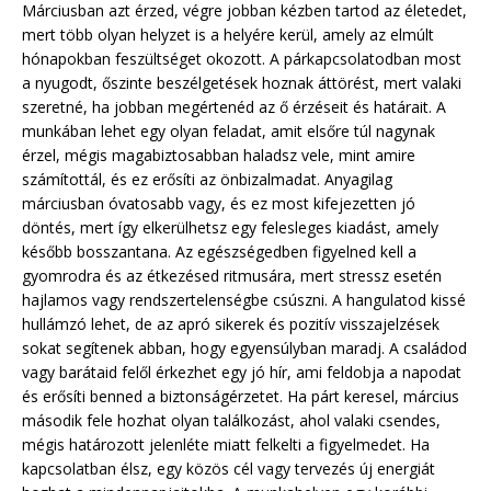
Márciusban azt érzed, végre jobban kézben tartod az életedet,
mert több olyan helyzet is a helyére kerül, amely az elmúlt
hónapokban feszültséget okozott. A párkapcsolatodban most
a nyugodt, őszinte beszélgetések hoznak áttörést, mert valaki
szeretné, ha jobban megértenéd az ő érzéseit és határait. A
munkában lehet egy olyan feladat, amit elsőre túl nagynak
érzel, mégis magabiztosabban haladsz vele, mint amire
számítottál, és ez erősíti az önbizalmadat. Anyagilag
márciusban óvatosabb vagy, és ez most kifejezetten jó
döntés, mert így elkerülhetsz egy felesleges kiadást, amely
később bosszantana. Az egészségedben figyelned kell a
gyomrodra és az étkezésed ritmusára, mert stressz esetén
hajlamos vagy rendszertelenségbe csúszni. A hangulatod kissé
hullámzó lehet, de az apró sikerek és pozitív visszajelzések
sokat segítenek abban, hogy egyensúlyban maradj. A családod
vagy barátaid felől érkezhet egy jó hír, ami feldobja a napodat
és erősíti benned a biztonságérzetet. Ha párt keresel, március
második fele hozhat olyan találkozást, ahol valaki csendes,
mégis határozott jelenléte miatt felkelti a figyelmedet. Ha
kapcsolatban élsz, egy közös cél vagy tervezés új energiát