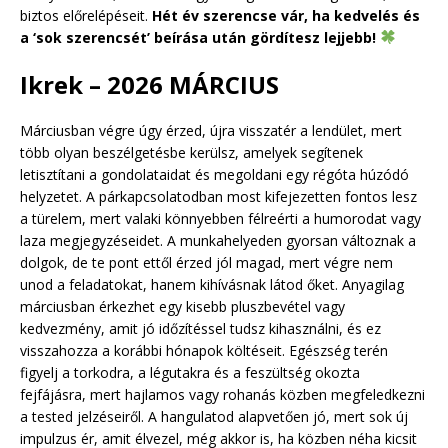
biztos előrelépéseit.
Hét év szerencse vár, ha kedvelés és
a ‘sok szerencsét’ beírása után gördítesz lejjebb!
Ikrek – 2026 MÁRCIUS
Márciusban végre úgy érzed, újra visszatér a lendület, mert
több olyan beszélgetésbe kerülsz, amelyek segítenek
letisztítani a gondolataidat és megoldani egy régóta húzódó
helyzetet. A párkapcsolatodban most kifejezetten fontos lesz
a türelem, mert valaki könnyebben félreérti a humorodat vagy
laza megjegyzéseidet. A munkahelyeden gyorsan változnak a
dolgok, de te pont ettől érzed jól magad, mert végre nem
unod a feladatokat, hanem kihívásnak látod őket. Anyagilag
márciusban érkezhet egy kisebb pluszbevétel vagy
kedvezmény, amit jó időzítéssel tudsz kihasználni, és ez
visszahozza a korábbi hónapok költéseit. Egészség terén
figyelj a torkodra, a légutakra és a feszültség okozta
fejfájásra, mert hajlamos vagy rohanás közben megfeledkezni
a tested jelzéseiről. A hangulatod alapvetően jó, mert sok új
impulzus ér, amit élvezel, még akkor is, ha közben néha kicsit