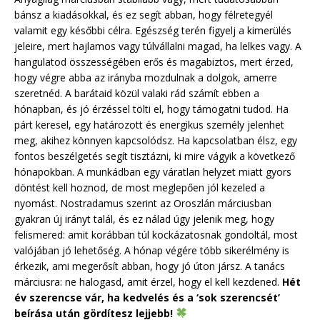
bánsz a kiadásokkal, és ez segít abban, hogy félretegyél
valamit egy későbbi célra. Egészség terén figyelj a kimerülés
jeleire, mert hajlamos vagy túlvállalni magad, ha lelkes vagy. A
hangulatod összességében erős és magabiztos, mert érzed,
hogy végre abba az irányba mozdulnak a dolgok, amerre
szeretnéd. A barátaid közül valaki rád számít ebben a
hónapban, és jó érzéssel tölti el, hogy támogatni tudod. Ha
párt keresel, egy határozott és energikus személy jelenhet
meg, akihez könnyen kapcsolódsz. Ha kapcsolatban élsz, egy
fontos beszélgetés segít tisztázni, ki mire vágyik a következő
hónapokban. A munkádban egy váratlan helyzet miatt gyors
döntést kell hoznod, de most meglepően jól kezeled a
nyomást. Nostradamus szerint az Oroszlán márciusban
gyakran új irányt talál, és ez nálad úgy jelenik meg, hogy
felismered: amit korábban túl kockázatosnak gondoltál, most
valójában jó lehetőség. A hónap végére több sikerélmény is
érkezik, ami megerősít abban, hogy jó úton jársz. A tanács
márciusra: ne halogasd, amit érzel, hogy el kell kezdened.
Hét
év szerencse vár, ha kedvelés és a ‘sok szerencsét’
beírása után gördítesz lejjebb!