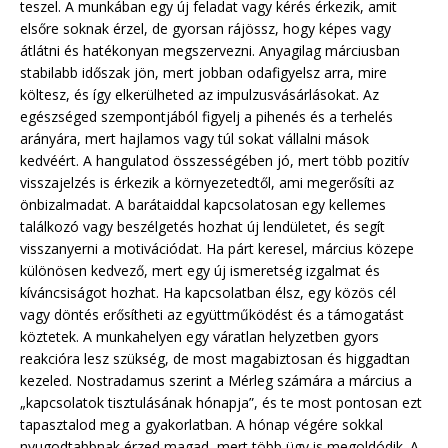
teszel. A munkában egy új feladat vagy kérés érkezik, amit
elsőre soknak érzel, de gyorsan rájössz, hogy képes vagy
átlátni és hatékonyan megszervezni. Anyagilag márciusban
stabilabb időszak jön, mert jobban odafigyelsz arra, mire
költesz, és így elkerülheted az impulzusvásárlásokat. Az
egészséged szempontjából figyelj a pihenés és a terhelés
arányára, mert hajlamos vagy túl sokat vállalni mások
kedvéért. A hangulatod összességében jó, mert több pozitív
visszajelzés is érkezik a környezetedtől, ami megerősíti az
önbizalmadat. A barátaiddal kapcsolatosan egy kellemes
találkozó vagy beszélgetés hozhat új lendületet, és segít
visszanyerni a motivációdat. Ha párt keresel, március közepe
különösen kedvező, mert egy új ismeretség izgalmat és
kíváncsiságot hozhat. Ha kapcsolatban élsz, egy közös cél
vagy döntés erősítheti az együttműködést és a támogatást
köztetek. A munkahelyen egy váratlan helyzetben gyors
reakcióra lesz szükség, de most magabiztosan és higgadtan
kezeled. Nostradamus szerint a Mérleg számára a március a
„kapcsolatok tisztulásának hónapja”, és te most pontosan ezt
tapasztalod meg a gyakorlatban. A hónap végére sokkal
nyugodtabbnak érzed magad, mert több ügy is megoldódik. A