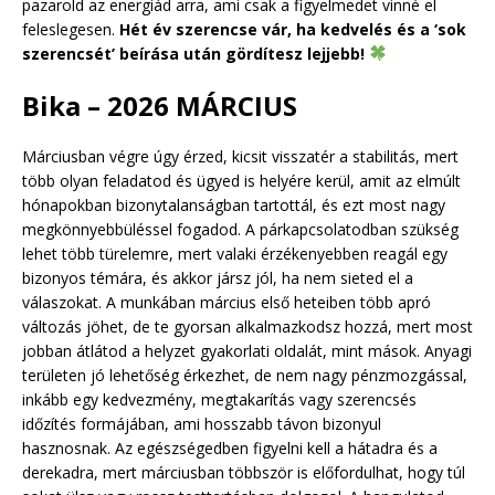
pazarold az energiád arra, ami csak a figyelmedet vinné el
feleslegesen.
Hét év szerencse vár, ha kedvelés és a ‘sok
szerencsét’ beírása után gördítesz lejjebb!
Bika – 2026 MÁRCIUS
Márciusban végre úgy érzed, kicsit visszatér a stabilitás, mert
több olyan feladatod és ügyed is helyére kerül, amit az elmúlt
hónapokban bizonytalanságban tartottál, és ezt most nagy
megkönnyebbüléssel fogadod. A párkapcsolatodban szükség
lehet több türelemre, mert valaki érzékenyebben reagál egy
bizonyos témára, és akkor jársz jól, ha nem sieted el a
válaszokat. A munkában március első heteiben több apró
változás jöhet, de te gyorsan alkalmazkodsz hozzá, mert most
jobban átlátod a helyzet gyakorlati oldalát, mint mások. Anyagi
területen jó lehetőség érkezhet, de nem nagy pénzmozgással,
inkább egy kedvezmény, megtakarítás vagy szerencsés
időzítés formájában, ami hosszabb távon bizonyul
hasznosnak. Az egészségedben figyelni kell a hátadra és a
derekadra, mert márciusban többször is előfordulhat, hogy túl