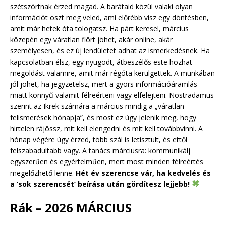
szétszórtnak érzed magad. A barátaid közül valaki olyan
információt oszt meg veled, ami előrébb visz egy döntésben,
amit már hetek óta tologatsz. Ha párt keresel, március
közepén egy váratlan flört jöhet, akár online, akár
személyesen, és ez új lendületet adhat az ismerkedésnek. Ha
kapcsolatban élsz, egy nyugodt, átbeszélős este hozhat
megoldást valamire, amit már régóta kerülgettek. A munkában
jól jöhet, ha jegyzetelsz, mert a gyors információáramlás
miatt könnyű valamit félreérteni vagy elfelejteni. Nostradamus
szerint az Ikrek számára a március mindig a „váratlan
felismerések hónapja”, és most ez úgy jelenik meg, hogy
hirtelen rájössz, mit kell elengedni és mit kell továbbvinni. A
hónap végére úgy érzed, több szál is letisztult, és ettől
felszabadultabb vagy. A tanács márciusra: kommunikálj
egyszerűen és egyértelműen, mert most minden félreértés
megelőzhető lenne.
Hét év szerencse vár, ha kedvelés és
a ‘sok szerencsét’ beírása után gördítesz lejjebb!
Rák – 2026 MÁRCIUS