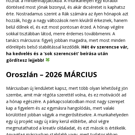
hozhat a mindennapjaitokba. A munkahelyen egy korábbi
döntésed most jónak bizonyul, és akár dicséretet is kaphatsz
érte. Nostradamus szerint a Rák számára az ilyen hónapok azt
hozzák, hogy a nagy változások nem kívülről érkeznek, hanem
belül dőlnek el, és ezt most pontosan érzed. A hónap végére
sokkal tisztábban látod, merre érdemes továbbmenni. A
tanács márciusra: figyelj jobban magadra, mert most minden
előrelépés belső stabilitással kezdődik.
Hét év szerencse vár,
ha kedvelés és a ‘sok szerencsét’ beírása után
gördítesz lejjebb!
Oroszlán – 2026 MÁRCIUS
Márciusban új lendületet kapsz, mert több olyan lehetőség jön
szembe, amit már régóta szerettél volna, és ez motivációt ad
a hónap egészére. A párkapcsolatodban most nagy szerepet
kap a figyelem és az egymásra hangolódás, mert valaki
körülötted jobban vágyik a megerősítésekre. A munkahelyeden
egy új projekt vagy új irány kerül előtérbe, ahol végre
megmutathatod a kreatív oldaladat, és ezt mások is értékelik.
Anyagilag márciusban stabilabb vagy, mert tudatosabban