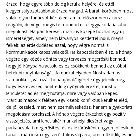
érzed, hogy egyre több dolog kerül a helyére, és ettől
kiegyensúlyozottabbnak érzed magad. A baráti körödben most
valaki olyan tanácsot kér tőled, amire először nem akarsz
reagálni, de végül mégis te mondod el a leggyakorlatiasabb
megoldást. Ha párt keresel, március közepe hozhat egy új
ismeretséget, amely nem látványos kezdettel indul, mégis
felkelti az érdeklődésed azzal, hogy végre normális
kommunikációt kapsz valakitől. Ha kapcsolatban élsz, a hónap
végére egy közös döntés vagy tervezés megerősíti benned,
hogy jó irányba haladtok, és ez csökkenti benned az utóbbi
hetek bizonytalanságát. A munkahelyeden Nostradamus
szimbolikus „változás-hónapjának” ígérete úgy jelenik meg,
hogy észreveszed: amit eddig nyűgnek éreztél, most új
lendületet ad és megmutatja, mire vagy valóban képes.
Március második felében egy kisebb konfliktus kerülhet eléd,
de jól kezeled, mert nem személyeskedsz, hanem a gyakorlati
megoldásra törekszel. A hónap végére érkezhet egy pozitív
visszajelzés, ami lehet akár munkahelyi dicséret vagy
párkapcsolati megerősítés, és ez lezárásként nagyon jól esik. A
tanács márciusra egyszerű: fókuszálj arra, ami működik, és ne