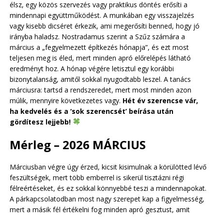
élsz, egy közös szervezés vagy praktikus döntés erősíti a
mindennapi együttműködést. A munkában egy visszajelzés
vagy kisebb dicséret érkezik, ami megerősíti benned, hogy jó
irányba haladsz. Nostradamus szerint a Szűz számára a
március a „fegyelmezett építkezés hónapja”, és ezt most
teljesen meg is éled, mert minden apró előrelépés látható
eredményt hoz. A hónap végére letisztul egy korábbi
bizonytalanság, amitől sokkal nyugodtabb leszel. A tanács
márciusra: tartsd a rendszeredet, mert most minden azon
múlik, mennyire következetes vagy.
Hét év szerencse vár,
ha kedvelés és a ‘sok szerencsét’ beírása után
gördítesz lejjebb!
Mérleg – 2026 MÁRCIUS
Márciusban végre úgy érzed, kicsit kisimulnak a körülötted lévő
feszültségek, mert több emberrel is sikerül tisztázni régi
félreértéseket, és ez sokkal könnyebbé teszi a mindennapokat.
A párkapcsolatodban most nagy szerepet kap a figyelmesség,
mert a másik fél értékelni fog minden apró gesztust, amit