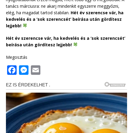
tanács márciusra: ne akarj mindenkit egyszerre meggyőzni,
elég, ha magadat tartod stabilan.
Hét év szerencse vár, ha
kedvelés és a ‘sok szerencsét’ beírása után gördítesz
lejjebb!
Hét év szerencse vár, ha kedvelés és a ‘sok szerencsét’
beírása után gördítesz lejjebb!
Megosztás
F
M
E
a
e
m
c
ss
ai
e
e
l
b
n
o
g
o
e